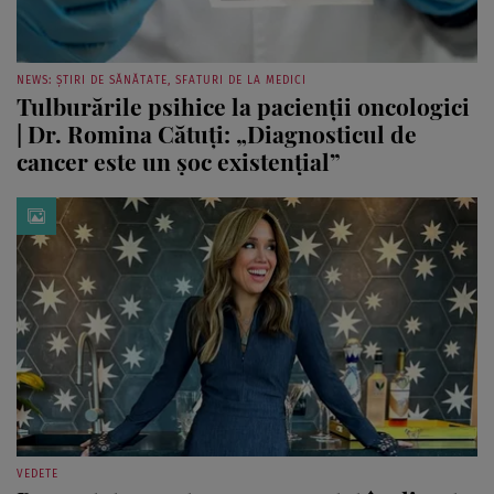
NEWS: ȘTIRI DE SĂNĂTATE, SFATURI DE LA MEDICI
Tulburările psihice la pacienții oncologici
| Dr. Romina Cătuți: „Diagnosticul de
cancer este un șoc existențial”
VEDETE