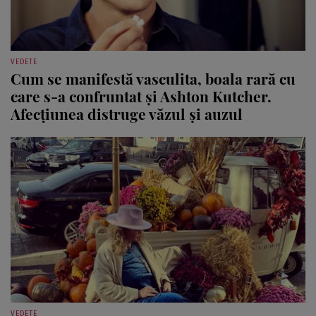
VEDETE
Cum se manifestă vasculita, boala rară cu
care s-a confruntat și Ashton Kutcher.
Afecțiunea distruge văzul și auzul