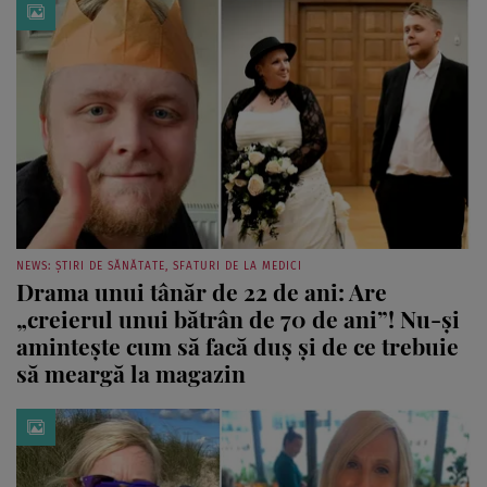
NEWS: ȘTIRI DE SĂNĂTATE, SFATURI DE LA MEDICI
Drama unui tânăr de 22 de ani: Are
„creierul unui bătrân de 70 de ani”! Nu-și
amintește cum să facă duș și de ce trebuie
să meargă la magazin