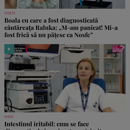
VEDETE
Boala cu care a fost diagnosticată
cântăreața Raluka: „M-am panicat! Mi-a
fost frică să nu pățesc ca Nosfe”
VIDEO
Intestinul iritabil: cum se face