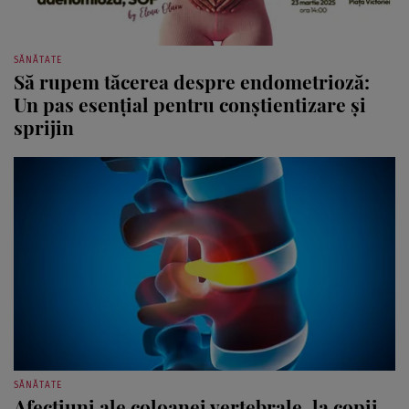
SĂNĂTATE
Să rupem tăcerea despre endometrioză:
Un pas esențial pentru conștientizare și
sprijin
SĂNĂTATE
Afecţiuni ale coloanei vertebrale, la copii