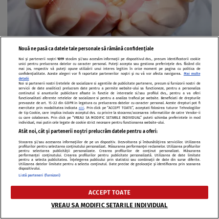
Nouă ne pasă ca datele tale personale să rămână confidențiale
Noi și partenerii noștri
1019
stocăm și/sau accesăm informații pe dispozitivul dvs., precum identificatorii cookie
unici pentru prelucrarea datelor cu caracter personal. Puteți accepta sau gestiona preferințele dvs. făcând clic
VIDEO
mai jos, respectiv vă puteți opune utilizării unui interes legitim în orice moment pe pagina cu politica de
Atenție la anemie, poate fi semnul unui
confidențialitate. Aceste alegeri vor fi raportate partenerilor noștri și nu vă vor afecta navigarea.
Mai multe
detalii
Noi si partenerii nostri (retelele de socializare si agentiile de publicitate partenere, precum si furnizorii nostri de
cancer extrem de agresiv
servicii de date analitice) prelucram date pentru a permite website-ului sa functioneze, pentru a personaliza
continutul si anunturile publicitare afisate in functie de interesele si/sau profilul dvs., pentru a va oferi
functionalitati aferente retelelor de socializare si pentru a analiza traficul pe website. Beneficiati de drepturile
prevazute de art. 15-22 din GDPR in legatura cu prelucrarea datelor cu caracter personal. Aceste drepturi pot fi
exercitate prin modalitatea indicata
aici
. Prin click pe “ACCEPT TOATE”, acceptati folosirea tuturor Tehnologiilor
de tip Cookie, care implica inclusiv acceptul dvs. cu privire la stocarea/accesarea informatiilor de catre Vendor-ii
cu care colaboram. Prin click pe “VREAU SA MODIFIC SETARILE INDIVIDUAL” puteti schimba preferintele in mod
individual, mai putin cele legate de cookie strict necesare pentru functionarea website-ului.
Atât noi, cât și partenerii noștri prelucrăm datele pentru a oferi:
Stocarea și/sau accesarea informațiilor de pe un dispozitiv. Dezvoltarea și îmbunătățirea serviciilor. Utilizarea
profilurilor pentru selectarea conținutului personalizat. Măsurarea performanței reclamelor. Utilizarea profilurilor
pentru selectarea publicității personalizate. Crearea profilurilor de conținut personalizat. Măsurarea
performanței conținutului. Crearea profilurilor pentru publicitate personalizată. Utilizarea de date limitate
pentru a selecta publicitatea. Înțelegerea publicului prin statistici sau combinații de date din surse diferite.
Utilizarea datelor limitate pentru a selecta conținutul. Date precise de geolocație și identificarea prin scanarea
dispozitivului.
Listă parteneri (furnizori)
ACCEPT TOATE
VREAU SA MODIFIC SETARILE INDIVIDUAL