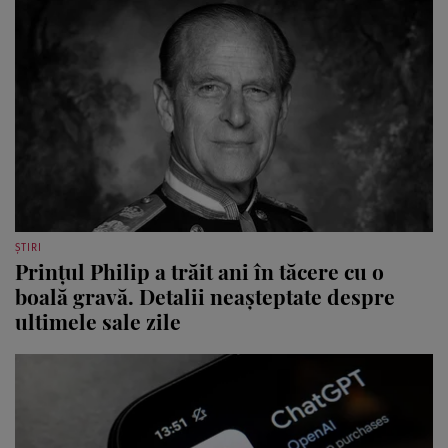
ȘTIRI
Prințul Philip a trăit ani în tăcere cu o
boală gravă. Detalii neașteptate despre
ultimele sale zile