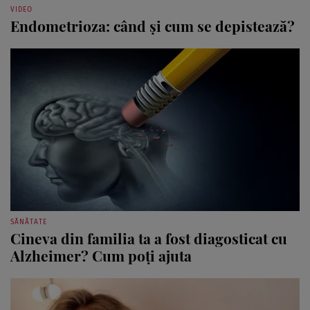
VIDEO
Endometrioza: când și cum se depistează?
SĂNĂTATE
Cineva din familia ta a fost diagosticat cu
Alzheimer? Cum poți ajuta