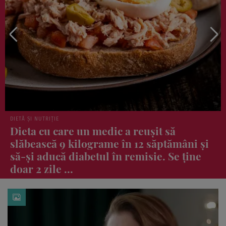
VEDETE
a reușit să
Ce tratamente și-a făcut 
în 12 săptămâni și
la 67 de ani să oprească t
 remisie. Se ține
„Îmbătrânește invers”