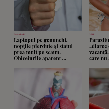
SĂNĂTATE
ȘTIRI
Laptopul pe genunchi,
Parazitu
nopțile pierdute și statul
„diaree 
prea mult pe scaun.
vacanță
Obiceiurile aparent ...
care nu .