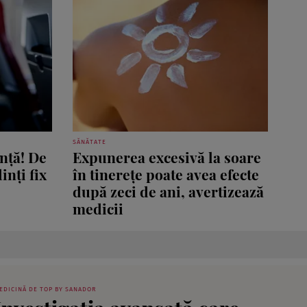
SĂNĂTATE
nță! De
Expunerea excesivă la soare
inți fix
în tinerețe poate avea efecte
după zeci de ani, avertizează
medicii
EDICINĂ DE TOP BY SANADOR