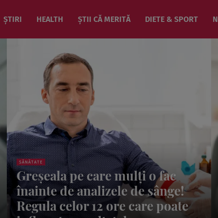
ȘTIRI
HEALTH
ȘTII CĂ MERITĂ
DIETE & SPORT
N
SĂNĂTATE
De ce pocnesc genunchii?
Probleme articulare pe care le