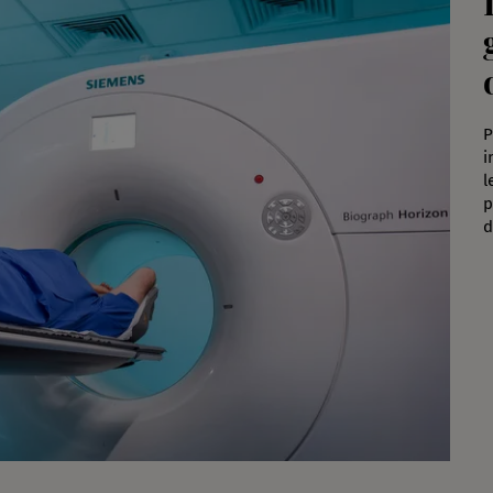
P
i
l
p
d