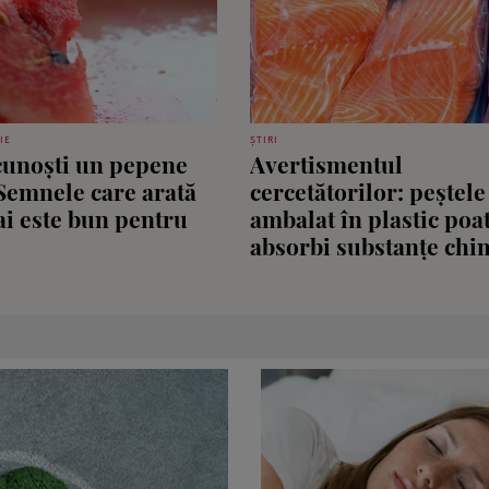
IE
ȘTIRI
unoști un pepene
Avertismentul
 Semnele care arată
cercetătorilor: peștele
i este bun pentru
ambalat în plastic poa
absorbi substanțe chim