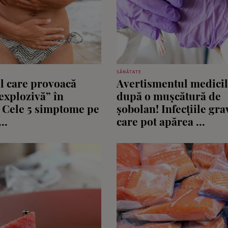
SĂNĂTATE
l care provoacă
Avertismentul medici
explozivă” în
după o mușcătură de
. Cele 5 simptome pe
șobolan! Infecțiile gra
..
care pot apărea ...