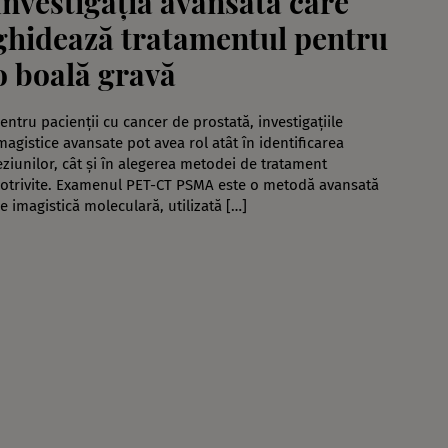
Investigația avansată care
ghidează tratamentul pentru
o boală gravă
entru pacienții cu cancer de prostată, investigațiile
magistice avansate pot avea rol atât în identificarea
eziunilor, cât și în alegerea metodei de tratament
otrivite. Examenul PET-CT PSMA este o metodă avansată
e imagistică moleculară, utilizată […]