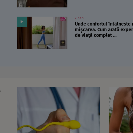
VIDEO
Unde confortul întâlnește 
mișcarea. Cum arată experi
de viață complet ...
I