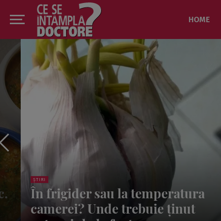
HOME
SĂNĂTATE
Greșeala pe care mulți o fac
înainte de analizele de sânge!
Regula celor 12 ore care poate