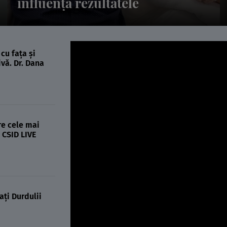
pot ascunde aceste sunete
cu fața și
vă. Dr. Dana
re cele mai
 CSID LIVE
ați Durdulii