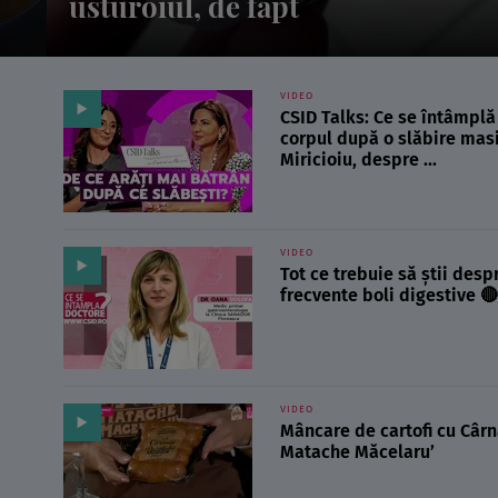
influența rezultatele
VIDEO
CSID Talks: Ce se întâmplă 
corpul după o slăbire masi
Miricioiu, despre ...
VIDEO
Tot ce trebuie să știi desp
frecvente boli digestive 🔴
VIDEO
Mâncare de cartofi cu Cârn
Matache Măcelaru’