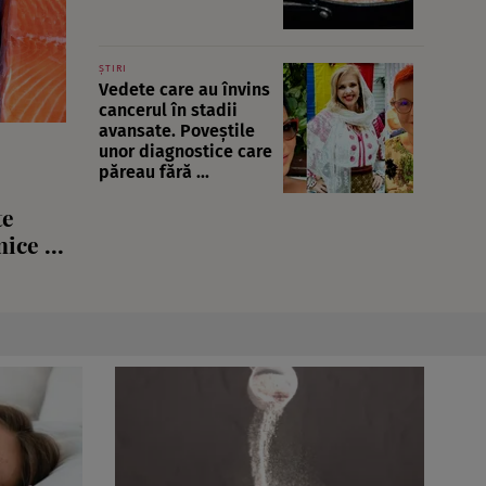
ȘTIRI
Vedete care au învins
cancerul în stadii
avansate. Poveștile
unor diagnostice care
păreau fără ...
te
ice ...