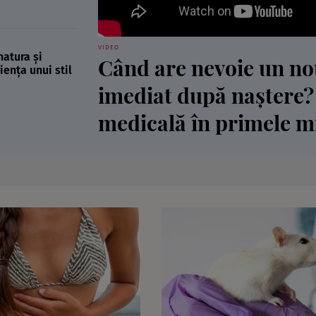
VIDEO
natura și
Când are nevoie un no
ența unui stil
imediat după naștere?
medicală în primele m