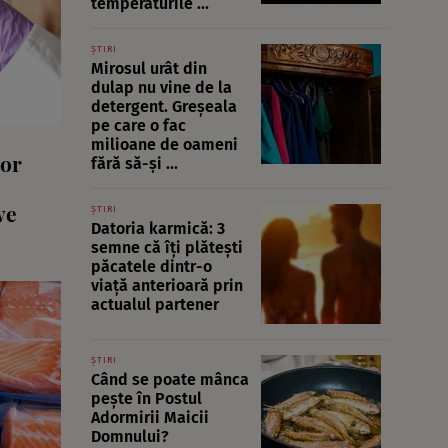
temperaturile ...
ȘTIRI
Mirosul urât din
dulap nu vine de la
detergent. Greșeala
pe care o fac
milioane de oameni
lor
fără să-și ...
ve
ȘTIRI
Datoria karmică: 3
semne că îți plătești
păcatele dintr-o
viață anterioară prin
actualul partener
ȘTIRI
Când se poate mânca
pește în Postul
Adormirii Maicii
Domnului?