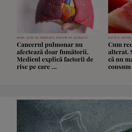
NEWS: ȘTIRI DE SĂNĂTATE, SFATURI DE LA MEDICI
DIETĂ ȘI NUTRIȚ
Cancerul pulmonar nu
Cum rec
afectează doar fumătorii.
alterat.
Medicul explică factorii de
că nu ma
risc pe care ...
consum