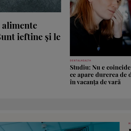
 alimente
nt ieftine și le
DENTALHEALTH
Studiu: Nu e coincide
ce apare durerea de d
în vacanța de vară
M