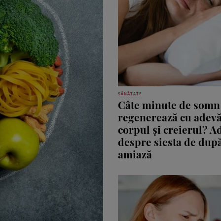
SĂNĂTATE
Câte minute de somn
regenerează cu adevă
corpul și creierul? A
despre siesta de dup
amiază