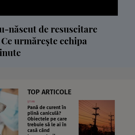
u-născut de resuscitare
 Ce urmărește echipa
inute
TOP ARTICOLE
ȘTIRI
Pană de curent în
plină caniculă?
Obiectele pe care
trebuie să le ai în
casă când