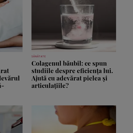
SĂNĂTATE
Colagenul băubil: ce spun
rat
studiile despre eficiența lui.
devărul
Ajută cu adevărat pielea și
ă-
articulațiile?