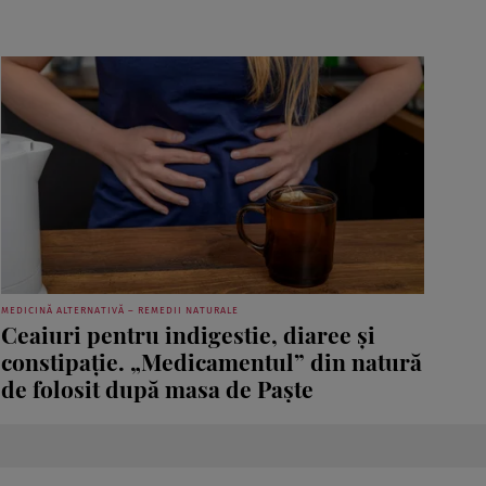
MEDICINĂ ALTERNATIVĂ – REMEDII NATURALE
Ceaiuri pentru indigestie, diaree și
constipație. „Medicamentul” din natură
de folosit după masa de Paște