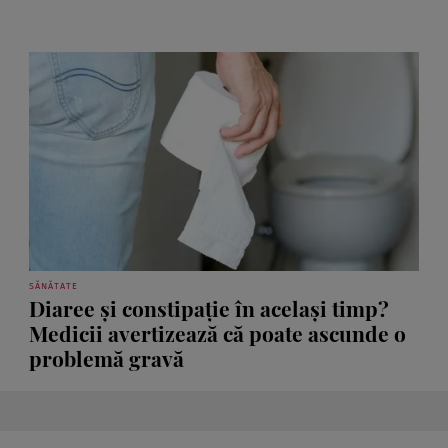
SĂNĂTATE
Diaree și constipație în același timp?
Medicii avertizează că poate ascunde o
problemă gravă