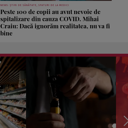
NEWS: ȘTIRI DE SĂNĂTATE, SFATURI DE LA MEDICI
Peste 100 de copii au avut nevoie de
spitalizare din cauza COVID. Mihai
Craiu: Dacă ignorăm realitatea, nu va fi
bine