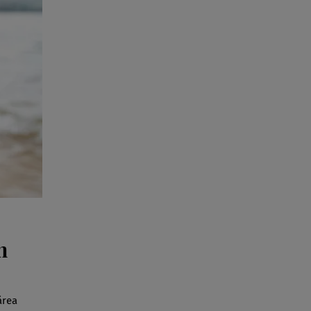
n
ărea