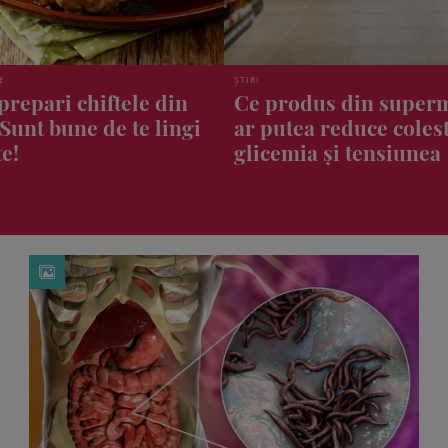
CASĂ, GRĂDINĂ, ANIMALE DE COMPANIE
us din supermarket
Obiectul banal pe care
 reduce colesterolul,
aruncăm, dar face mi
 și tensiunea
bucătărie și frigider! 
merită să-l păstrezi?