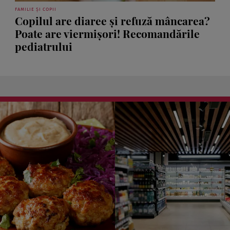
FAMILIE ȘI COPII
Copilul are diaree și refuză mâncarea?
Poate are viermișori! Recomandările
pediatrului