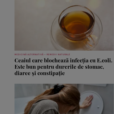
MEDICINĂ ALTERNATIVĂ – REMEDII NATURALE
Ceaiul care blochează infecția cu E.coli.
Este bun pentru durerile de stomac,
diaree și constipație