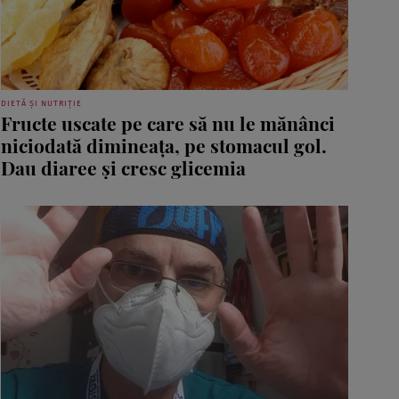
DIETĂ ȘI NUTRIȚIE
Fructe uscate pe care să nu le mănânci
niciodată dimineața, pe stomacul gol.
Dau diaree și cresc glicemia