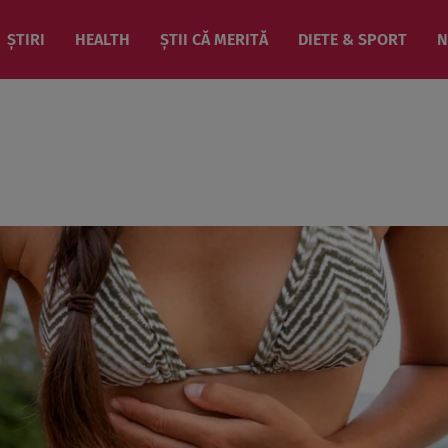
ȘTIRI
HEALTH
ȘTII CĂ MERITĂ
DIETE & SPORT
N