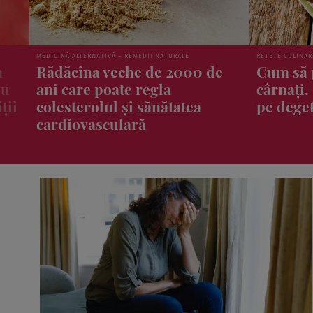
REȚETE CULINARE
ȘTIRI
e
Cum să prepari chiftele din
Ce prod
cârnați. Sunt bune de te lingi
ar putea
pe degete!
glicemia