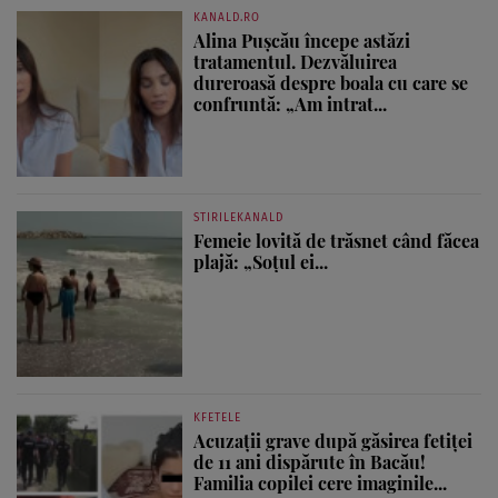
KANALD.RO
Alina Pușcău începe astăzi
tratamentul. Dezvăluirea
dureroasă despre boala cu care se
confruntă: „Am intrat...
STIRILEKANALD
Femeie lovită de trăsnet când făcea
plajă: „Soțul ei...
KFETELE
Acuzații grave după găsirea fetiței
de 11 ani dispărute în Bacău!
Familia copilei cere imaginile...