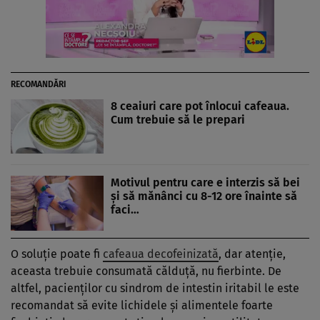
RECOMANDĂRI
8 ceaiuri care pot înlocui cafeaua.
Cum trebuie să le prepari
Motivul pentru care e interzis să bei
și să mănânci cu 8-12 ore înainte să
faci…
O soluție poate fi
cafeaua decofeinizată
, dar atenție,
aceasta trebuie consumată călduță, nu fierbinte. De
altfel, pacienților cu sindrom de intestin iritabil le este
recomandat să evite lichidele și alimentele foarte