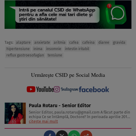
Tags:
alaptare
anxietate
aritmia
cafea
cafeina
diaree
gravida
hipertensiune
inima
insomnie
intestin iritabil
reflux gastroesofagian
tensiune
Urmărește CSID pe Social Media
Paula Rotaru - Senior Editor
Senior Editor,
paula.rotaru@gmail.com
A făcut parte din
echipa Ce se întâmplă, Doctore? în perioada aprilie 2013-
decembrie 2023. Articolele sale cuprind informații despre
citește mai mult
diverse afecțiuni, alimentația echilibrată, îngrijirea pielii
și sănătatea emoțională. Colaborări: Viața ...