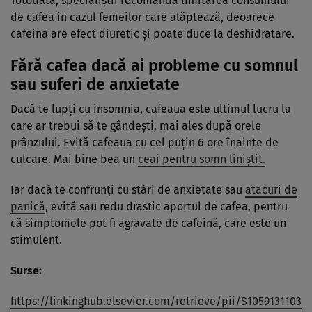
Totodată, specialiștii recomandă limitarea consumului
de cafea în cazul femeilor care alăptează, deoarece
cafeina are efect diuretic și poate duce la deshidratare.
Fără cafea dacă ai probleme cu somnul
sau suferi de anxietate
Dacă te lupți cu insomnia, cafeaua este ultimul lucru la
care ar trebui să te gândești, mai ales după orele
prânzului. Evită cafeaua cu cel puțin 6 ore înainte de
culcare. Mai bine bea un
ceai pentru somn liniștit.
Iar dacă te confrunți cu stări de anxietate sau
atacuri de
panică
, evită sau redu drastic aportul de cafea, pentru
că simptomele pot fi agravate de cafeină, care este un
stimulent.
Surse:
https://linkinghub.elsevier.com/retrieve/pii/S1059131103