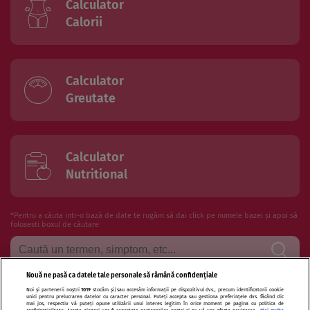
Calculator
Calorii
Calculator
Greutate
Calculator
Nutritional
*Pentru a căuta intr-o bază de date te rugăm să dai click pe numele bazei și apoi să
folosesti boxul de căutare
Nouă ne pasă ca datele tale personale să rămână confidențiale
Noi și partenerii noștri
1019
stocăm și/sau accesăm informații pe dispozitivul dvs., precum identificatorii cookie
Termeni si conditii de utilizare
Politica de confidentialitate
unici pentru prelucrarea datelor cu caracter personal. Puteți accepta sau gestiona preferințele dvs. făcând clic
mai jos, respectiv vă puteți opune utilizării unui interes legitim în orice moment pe pagina cu politica de