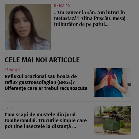
UNICA.RO
„Am cancer la sân. Am intrat în
metastază”. Alina Pușcău, mesaj
tulburător de pe patul...
CELE MAI NOI ARTICOLE
SĂNĂTATE
Refluxul ocazional sau boala de
reflux gastroesofagian (BRGE)?
Diferențe care ar trebui recunoscute
ȘTIRI
Cum scapi de muștele din jurul
tomberonului. Trucurile simple care
pot ține insectele la distanță ...