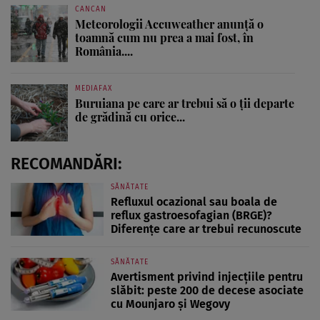
CANCAN
Meteorologii Accuweather anunță o
toamnă cum nu prea a mai fost, în
România....
MEDIAFAX
Buruiana pe care ar trebui să o ții departe
de grădină cu orice...
RECOMANDĂRI:
SĂNĂTATE
Refluxul ocazional sau boala de
reflux gastroesofagian (BRGE)?
Diferențe care ar trebui recunoscute
SĂNĂTATE
Avertisment privind injecțiile pentru
slăbit: peste 200 de decese asociate
cu Mounjaro și Wegovy