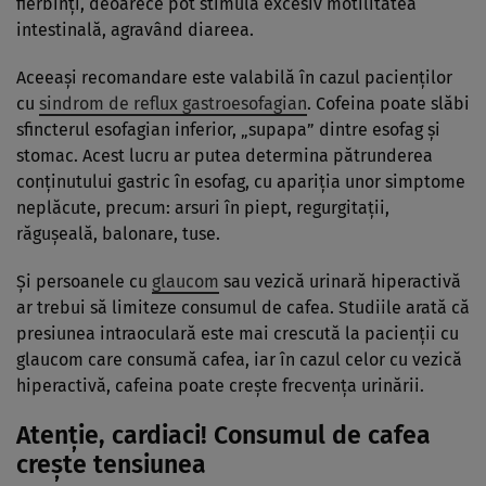
fierbinți, deoarece pot stimula excesiv motilitatea
intestinală, agravând diareea.
Aceeași recomandare este valabilă în cazul pacienților
cu
sindrom de reflux gastroesofagian
. Cofeina poate slăbi
sfincterul esofagian inferior, „supapa” dintre esofag și
stomac. Acest lucru ar putea determina pătrunderea
conținutului gastric în esofag, cu apariția unor simptome
neplăcute, precum: arsuri în piept, regurgitații,
răgușeală, balonare, tuse.
Și persoanele cu
glaucom
sau vezică urinară hiperactivă
ar trebui să limiteze consumul de cafea. Studiile arată că
presiunea intraoculară este mai crescută la pacienții cu
glaucom care consumă cafea, iar în cazul celor cu vezică
hiperactivă, cafeina poate crește frecvența urinării.
Atenție, cardiaci! Consumul de cafea
crește tensiunea