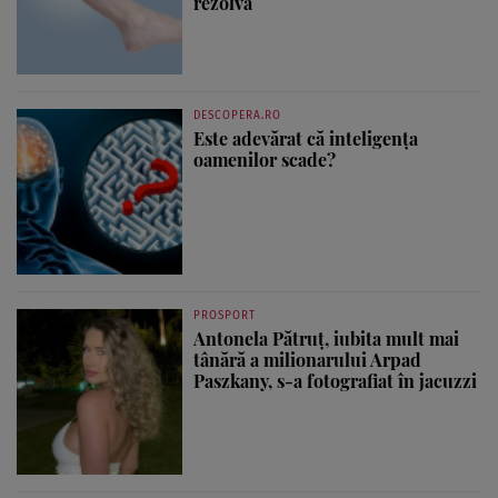
rezolvă
DESCOPERA.RO
Este adevărat că inteligența
oamenilor scade?
PROSPORT
Antonela Pătruț, iubita mult mai
tânără a milionarului Arpad
Paszkany, s-a fotografiat în jacuzzi