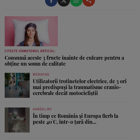
CITESTE URMATORUL ARTICOL:
Consumă aceste 3 fructe înainte de culcare pentru a
obține un somn de calitate
MEDIAFAX
Utilizatorii trotinetelor electrice, de 3 ori
mai predispuși la traumatisme cranio-
cerebrale decât motocicliștii
GANDUL.RO
În timp ce România și Europa fierb la
peste 40°C, într-o țară din...