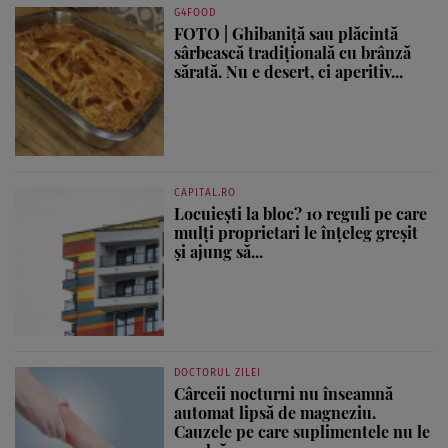
G4FOOD
FOTO | Ghibaniță sau plăcintă
sârbească tradițională cu brânză
sărată. Nu e desert, ci aperitiv...
CAPITAL.RO
Locuiești la bloc? 10 reguli pe care
mulți proprietari le înțeleg greșit
și ajung să...
DOCTORUL ZILEI
Cârceii nocturni nu înseamnă
automat lipsă de magneziu.
Cauzele pe care suplimentele nu le