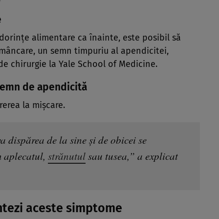
e
dorințe alimentare ca înainte, este posibil să
mâncare, un semn timpuriu al apendicitei,
de chirurgie la Yale School of Medicine.
 semn de apendicită
erea la mișcare.
 dispărea de la sine și de obicei se
 aplecatul,
strănutul
sau tusea,” a explicat
ntezi aceste simptome