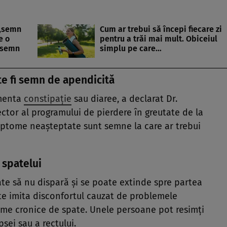
 „semn
Cum ar trebui să începi fiecare zi
e o
pentru a trăi mai mult. Obiceiul
 semn
simplu pe care…
te fi semn de apendicită
imenta
constipație
sau diaree, a declarat Dr.
ector al programului de pierdere în greutate de la
mptome neașteptate sunt semne la care ar trebui
a spatelui
te să nu dispară și se poate extinde spre partea
ate imita disconfortul cauzat de problemele
me cronice de spate. Unele persoane pot resimți
sei sau a rectului.