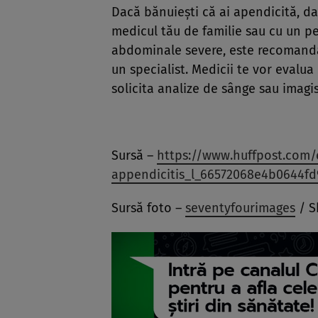
Dacă bănuiești că ai apendicită, dar
medicul tău de familie sau cu un ped
abdominale severe, este recomandat
un specialist. Medicii te vor evalua
solicita analize de sânge sau imagist
Sursă –
https://www.huffpost.com/e
appendicitis_l_66572068e4b0644fd
Sursă foto –
seventyfourimages
/ S