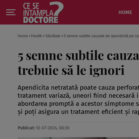
HOME
Home
•
Health
•
Sănătate
•
5 semne subtile cauzate de apendicită pe car
5 semne subtile cauza
trebuie să le ignori
Apendicita netratată poate cauza perforaț
tratament variază, uneori fiind necesară i
abordarea promptă a acestor simptome sub
și poți asigura un tratament eficient și ra
Publicat:
10-07-2024, 08:30