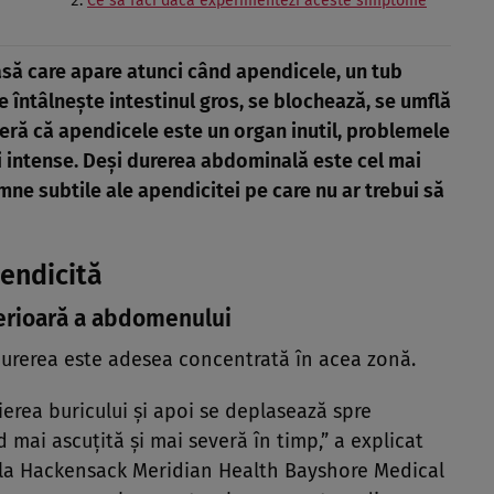
Ce să faci dacă experimentezi aceste simptome
să care apare atunci când apendicele, un tub
re întâlnește intestinul gros, se blochează, se umflă
deră că apendicele este un organ inutil, problemele
 intense. Deși durerea abdominală este cel mai
ne subtile ale apendicitei pe care nu ar trebui să
endicită
ferioară a abdomenului
 durerea este adesea concentrată în acea zonă.
erea buricului și apoi se deplasează spre
mai ascuțită și mai severă în timp,” a explicat
ă la Hackensack Meridian Health Bayshore Medical