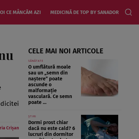
OI CE MÂNCĂM AZI
MEDICINĂ DE TOP BY SANADOR
 nu
CELE MAI NOI ARTICOLE
SĂNĂTATE
O umflătură moale
sau un „semn din
naștere” poate
ascunde o
e
malformație
vasculară. Ce semn
poate ...
dicitei
ȘTIRI
Dormi prost chiar
ria Crișan
dacă nu este cald? 6
lucruri din dormitor