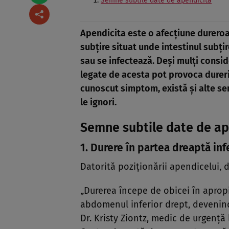
Semne subtile date de apendicită
Apendicita este o afecțiune dureroa
subțire situat unde intestinul subți
sau se infectează. Deși mulți consi
legate de acesta pot provoca dureri
cunoscut simptom, există și alte sem
le ignori.
Semne subtile date de ap
1. Durere în partea dreaptă in
Datorită poziționării apendicelui,
„Durerea începe de obicei în apropi
abdomenul inferior drept, devenind 
Dr. Kristy Ziontz, medic de urgenț