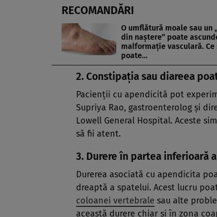
RECOMANDĂRI
O umflătură moale sau un
din naștere” poate ascund
malformație vasculară. Ce
poate…
2. Constipația sau diareea poa
Pacienții cu apendicită pot exper
Supriya Rao, gastroenterolog și dir
Lowell General Hospital. Aceste si
să fii atent.
3. Durere în partea inferioară 
Durerea asociată cu apendicita poa
dreaptă a spatelui. Acest lucru po
coloanei vertebrale
sau alte proble
această durere chiar și în zona coap