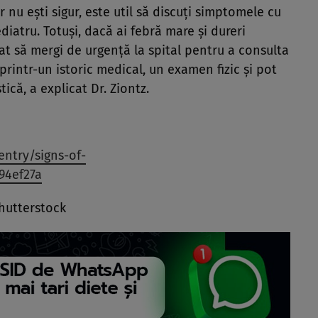
 nu ești sigur, este util să discuți simptomele cu
iatru. Totuși, dacă ai febră mare și dureri
 să mergi de urgență la spital pentru a consulta
 printr-un istoric medical, un examen fizic și pot
ică, a explicat Dr. Ziontz.
ntry/signs-of-
94ef27a
hutterstock