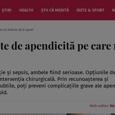
ȘTIRI
HEALTH
ȘTII CĂ MERITĂ
DIETE & SPORT
N
e nu trebuie să le ignori
te de apendicită pe care
ie și sepsis, ambele fiind serioase. Opțiunile d
ntervenția chirurgicală. Prin recunoașterea și
tile, poți preveni complicațiile grave ale apen
pid.
Web-editor:
Ma