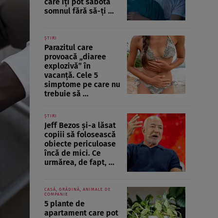
care îți pot sabota
somnul fără să-ți ...
ȘTIRI
Parazitul care
provoacă „diaree
explozivă” în
vacanță. Cele 5
simptome pe care nu
trebuie să ...
ȘTIRI
Jeff Bezos și-a lăsat
copiii să folosească
obiecte periculoase
încă de mici. Ce
urmărea, de fapt, ...
CASĂ, GRĂDINĂ, ANIMALE DE
COMPANIE
5 plante de
apartament care pot