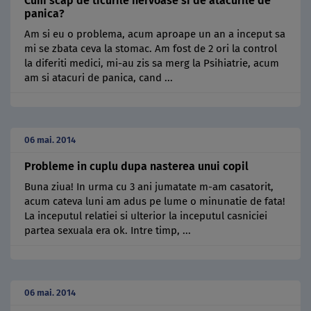
Cum scap de ticurile nervoase si de atacurile de
panica?
Am si eu o problema, acum aproape un an a inceput sa
mi se zbata ceva la stomac. Am fost de 2 ori la control
la diferiti medici, mi-au zis sa merg la Psihiatrie, acum
am si atacuri de panica, cand ...
06 mai. 2014
Probleme in cuplu dupa nasterea unui copil
Buna ziua! In urma cu 3 ani jumatate m-am casatorit,
acum cateva luni am adus pe lume o minunatie de fata!
La inceputul relatiei si ulterior la inceputul casniciei
partea sexuala era ok. Intre timp, ...
06 mai. 2014