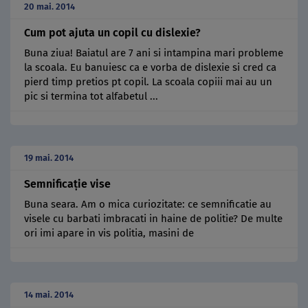
20 mai. 2014
Cum pot ajuta un copil cu dislexie?
Buna ziua! Baiatul are 7 ani si intampina mari probleme
la scoala. Eu banuiesc ca e vorba de dislexie si cred ca
pierd timp pretios pt copil. La scoala copiii mai au un
pic si termina tot alfabetul ...
19 mai. 2014
Semnificaţie vise
Buna seara. Am o mica curiozitate: ce semnificatie au
visele cu barbati imbracati in haine de politie? De multe
ori imi apare in vis politia, masini de
14 mai. 2014