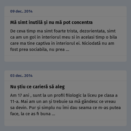
09 dec.. 2014
Mă simt inutilă şi nu mă pot concentra
De ceva timp ma simt foarte trista, dezorientata, simt
ca am un gol in interiorul meu si in acelasi timp o bila
care ma tine captiva in interiorul ei. Niciodată nu am
fost prea sociabila, nu prea ...
03 dec.. 2014
Nu ştiu ce carieră să aleg
Am 17 ani , sunt la un profil filologic la liceu pe clasa a
11-a. Mai am un an şi trebuie sa mă gândesc ce vreau
sa devin. Pur şi simplu nu îmi dau seama ce m-as putea
face, la ce as fi buna ...