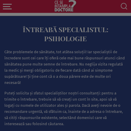
ÎNTREABĂ SPECIALISTUL:
PSIHOLOGIE
Câte problemele de sănătate, tot atâtea soluţii! Iar specialiştii de
încredere sunt cei care îţi oferă cele mai bune răspunsuri atunci când
sănătatea pune multe semne de întrebare. Nu neglija vizita regulată
la medic şi mergi obligatoriu de fiecare dată când ai simptome
supărătoare! Şi ţine cont că o a doua părere este de multe ori
necesară!
Puteţi solicita şi sfatul specialiştilor noştri consultanţi: pentru a
trimite o întrebare, trebuie să vă creaţi un cont în site, apoi să vă
logaţi cu numele de utilizator ales şi parola. Dacă aveţi nevoie de o
recomandare urgentă, vă sfătuim ca, înainte de a adresa o întrebare,
să citiţi răspunsurile existente, selectând domeniul care vă
interesează sau folosind căutarea.