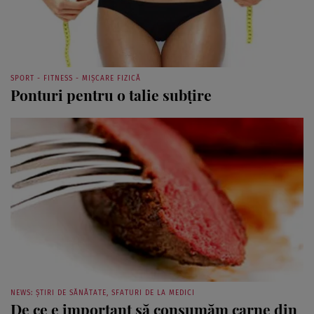
SPORT - FITNESS - MIȘCARE FIZICĂ
Ponturi pentru o talie subţire
NEWS: ȘTIRI DE SĂNĂTATE, SFATURI DE LA MEDICI
De ce e important să consumăm carne din