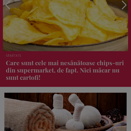
ȘTIRI
i
Prețuri de Nordului! Cât costă o ciorbă în
restaurantul lui Dani Oțil din Herăstrău