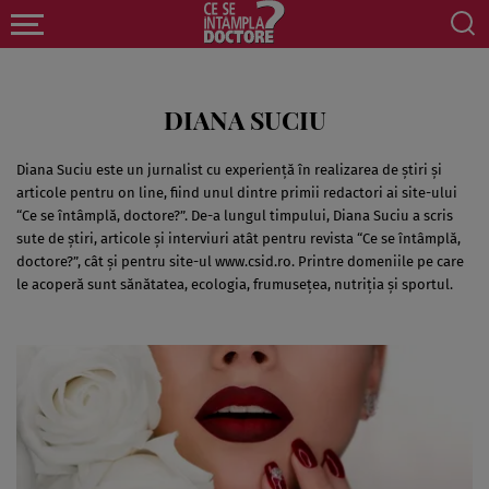
DIANA SUCIU
Diana Suciu este un jurnalist cu experienţă în realizarea de ştiri şi
articole pentru on line, fiind unul dintre primii redactori ai site-ului
“Ce se întâmplă, doctore?”. De-a lungul timpului, Diana Suciu a scris
sute de ştiri, articole şi interviuri atât pentru revista “Ce se întâmplă,
doctore?”, cât şi pentru site-ul www.csid.ro. Printre domeniile pe care
le acoperă sunt sănătatea, ecologia, frumuseţea, nutriţia şi sportul.