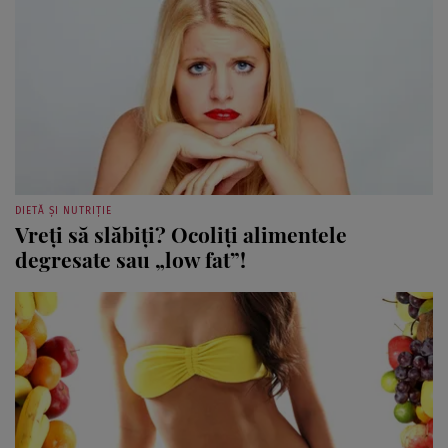
DIETĂ ȘI NUTRIȚIE
Vreţi să slăbiţi? Ocoliţi alimentele
degresate sau „low fat”!