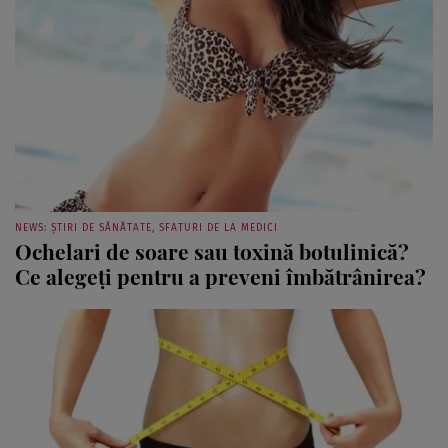
NEWS: ȘTIRI DE SĂNĂTATE, SFATURI DE LA MEDICI
Ochelari de soare sau toxină botulinică?
Ce alegeţi pentru a preveni îmbătrânirea?