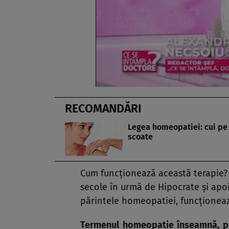
RECOMANDĂRI
Legea homeopatiei: cui pe 
scoate
Cum funcţionează această terapie
secole în urmă de Hipocrate şi ap
părintele homeopatiei, funcţionea
Termenul homeopatie înseamnă, prac