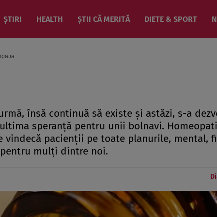
ȘTIRI
HEALTH
ȘTII CĂ MERITĂ
DIETE & SPORT
N
patia
urmă, însă continuă să existe şi astăzi, s-a dezv
i ultima speranţă pentru unii bolnavi. Homeopat
vindecă pacienţii pe toate planurile, mental, fi
pentru mulţi dintre noi.
Di