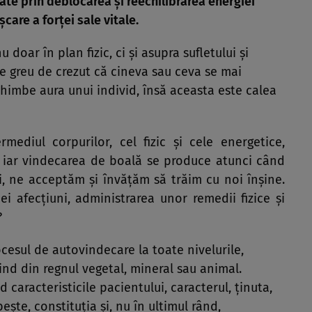
itate prin deblocarea şi reechilibrarea energiei
care a forţei sale vitale.
doar în plan fizic, ci şi asupra sufletului şi
re greu de crezut că cineva sau ceva se mai
himbe aura unui individ, însă aceasta este calea
mediul corpurilor, cel fizic şi cele energetice,
, iar vindecarea de boală se produce atunci când
, ne acceptăm şi învăţăm să trăim cu noi înşine.
i afecţiuni, administrarea unor remedii fizice şi
?
cesul de autovindecare la toate nivelurile,
ind din regnul vegetal, mineral sau animal.
 caracteristicile pacientului, caracterul, ţinuta,
eşte, constituţia şi, nu în ultimul rând,