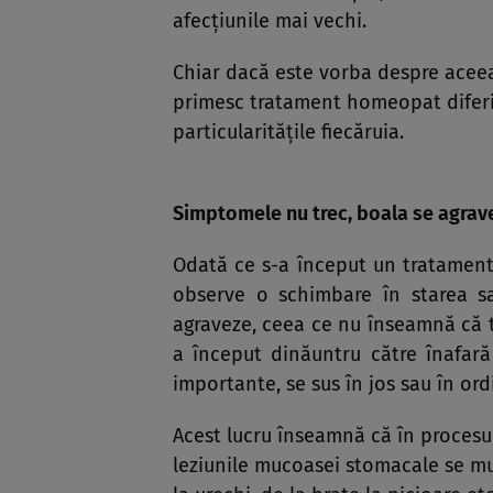
afecţiunile mai vechi.
Chiar dacă este vorba despre aceea
primesc tratament homeopat diferit
particularităţile fiecăruia.
Simptomele nu trec, boala se agrav
Odată ce s-a început un tratament
observe o schimbare în starea sa
agraveze, ceea ce nu înseamnă că t
a început dinăuntru către înafară
importante, se sus în jos sau în ord
Acest lucru înseamnă că în procesu
leziunile mucoasei stomacale se m