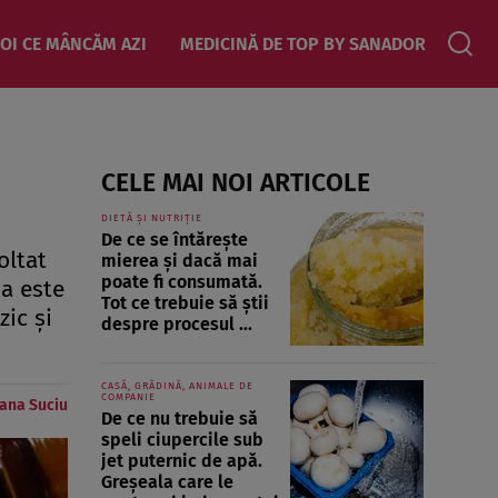
OI CE MÂNCĂM AZI
MEDICINĂ DE TOP BY SANADOR
CELE MAI NOI ARTICOLE
DIETĂ ȘI NUTRIȚIE
De ce se întărește
oltat
mierea și dacă mai
poate fi consumată.
ia este
Tot ce trebuie să știi
zic şi
despre procesul ...
CASĂ, GRĂDINĂ, ANIMALE DE
COMPANIE
ana Suciu
De ce nu trebuie să
speli ciupercile sub
jet puternic de apă.
Greșeala care le