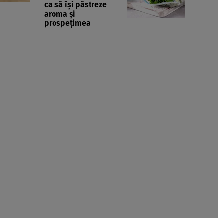
ca să își păstreze
aroma și
prospețimea