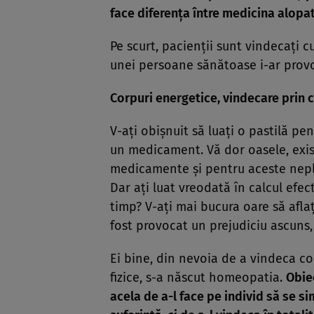
face diferenţa între medicina alopa
Pe scurt, pacienţii sunt vindecaţi 
unei persoane sănătoase i-ar provo
Corpuri energetice, vindecare prin 
V-aţi obişnuit să luaţi o pastilă pe
un medicament. Vă dor oasele, există 
medicamente şi pentru aceste nepl
Dar aţi luat vreodată în calcul efe
timp? V-aţi mai bucura oare să aflaţ
fost provocat un prejudiciu ascuns, 
Ei bine, din nevoia de a vindeca co
fizice, s-a născut homeopatia.
Obie
acela de a-l face pe individ să se si