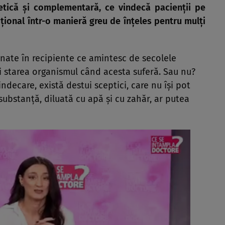
tică şi complementară, ce vindecă pacienţii pe
oţional într-o manieră greu de înţeles pentru mulţi
zinate în recipiente ce amintesc de secolele
i starea organismul când acesta suferă. Sau nu?
decare, există destui sceptici, care nu îşi pot
ubstanţă, diluată cu apă şi cu zahăr, ar putea