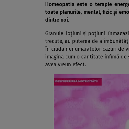
Homeopatia este o terapie energe
toate planurile, mental, fizic şi em
dintre noi.
Granule, loţiuni şi poţiuni, înmaga
trecute, au puterea de a îmbunătăţ
În ciuda nenumăratelor cazuri de vin
imagina cum o cantitate infimă de s
avea vreun efect.