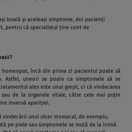
şi boală şi aceleaşi simptome, doi pacienţi
, pentru că specialistul ţine cont de
eaz
ă
?
 homeopat, încă din prima zi pacientul poate să
. Astfel, uneori se poate ca simptomele să se
ratamentul ales este unul greşit, ci că vindecarea
 sau de la organele vitale, către cele mai puţin
ine inversă apariţiei.
l vindecării unui ulcer stomacal, de exemplu,
ută pe piele sau simptomele se mută de la inimă