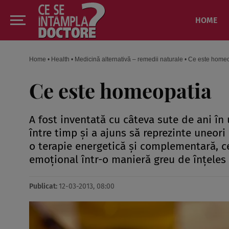
HOME
Home
•
Health
•
Medicină alternativă – remedii naturale
•
Ce este homeo
Ce este homeopatia
A fost inventată cu câteva sute de ani în 
între timp şi a ajuns să reprezinte uneor
o terapie energetică şi complementară, ce 
emoţional într-o manieră greu de înţeles 
Publicat:
12-03-2013, 08:00