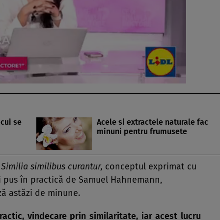
cui se
Acele si extractele naturale fac
minuni pentru frumusete
?
Similia similibus curantur,
conceptul exprimat cu
oi pus în practică de Samuel Hahnemann,
ză astăzi de minune.
tic, vindecare prin similaritate, iar acest lucru