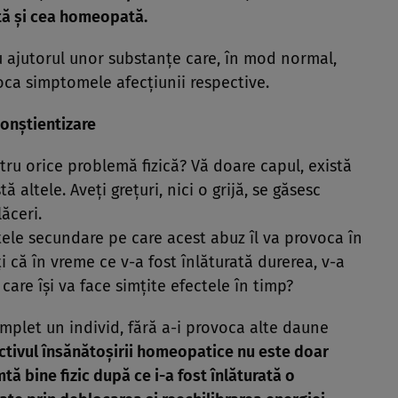
tă şi cea homeopată.
cu ajutorul unor substanţe care, în mod normal,
ca simptomele afecţiunii respective.
conştientizare
ntru orice problemă fizică? Vă doare capul, există
altele. Aveţi greţuri, nici o grijă, se găsesc
ăceri.
ctele secundare pe care acest abuz îl va provoca în
i că în vreme ce v-a fost înlăturată durerea, v-a
care îşi va face simţite efectele în timp?
mplet un individ, fără a-i provoca alte daune
ctivul însănătoşirii homeopatice nu este doar
mtă bine fizic după ce i-a fost înlăturată o