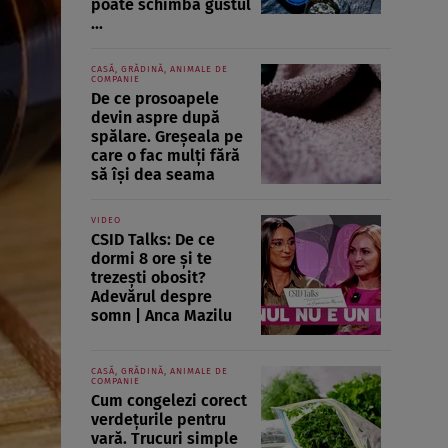
poate schimba gustul
...
CASĂ, GRĂDINĂ, ANIMALE DE
COMPANIE
De ce prosoapele
devin aspre după
spălare. Greșeala pe
care o fac mulți fără
să își dea seama
VIDEO
CSID Talks: De ce
dormi 8 ore și te
trezești obosit?
Adevărul despre
somn | Anca Mazilu
CASĂ, GRĂDINĂ, ANIMALE DE
COMPANIE
Cum congelezi corect
verdețurile pentru
vară. Trucuri simple