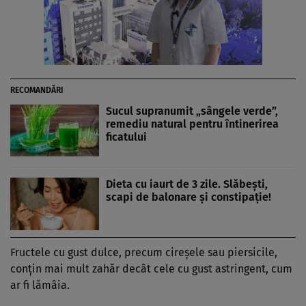
RECOMANDĂRI
Sucul supranumit „sângele verde”,
remediu natural pentru întinerirea
ficatului
Dieta cu iaurt de 3 zile. Slăbești,
scapi de balonare și constipație!
Fructele cu gust dulce, precum cireşele sau piersicile,
conţin mai mult zahăr decât cele cu gust astringent, cum
ar fi lămâia.