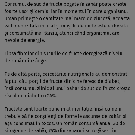
Consumul de suc de fructe bogate în zahăr poate creşte
foarte uşor glicemia, iar în momentul în care organismul
uman primeşte o cantitate mai mare de glucoză, aceasta
va fi depozitată în ficat şi muşchi de unde este eliberată
şi consumată mai târziu, atunci când organismul are
nevoie de energie.
Lipsa fibrelor din sucurile de fructe dereglează nivelul
de zahăr din sânge.
Pe de altă parte, cercetările nutriţionale au demonstrat
faptul că 3 porţii de fructe zilnic ne feresc de diabet,
însă consumul zilnic al unui pahar de suc de fructe creşte
riscul de diabet cu 24%.
Fructele sunt foarte bune în alimentaţie, însă oamenii
trebuie să fie conştienţi de formele ascunse de zahăr, şi
aşa consumat în exces. Un român consumă anual 30 de
kilograme de zahăr, 75% din zaharuri se regăsesc în