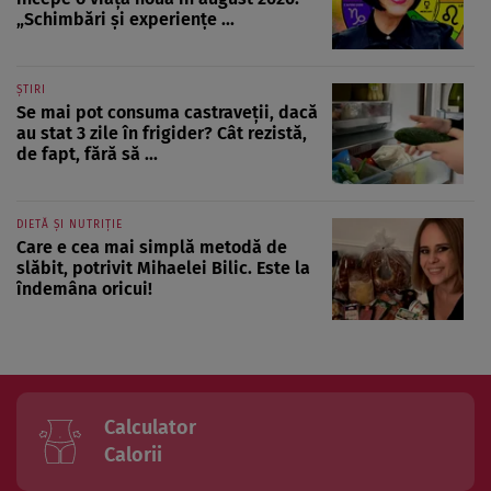
„Schimbări și experiențe ...
ȘTIRI
Se mai pot consuma castraveții, dacă
au stat 3 zile în frigider? Cât rezistă,
de fapt, fără să ...
DIETĂ ȘI NUTRIȚIE
Care e cea mai simplă metodă de
slăbit, potrivit Mihaelei Bilic. Este la
îndemâna oricui!
Calculator
Calorii