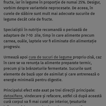
fructe, iar în legume în proporţie de numai 25%. Desigur,
vorbim despre variantele neprocesate. De aceea, în
curele de slăbire sunt mult mai adecvate sucurile de
legume decât cele de fructe.
Specialiştii în nutriţie recomandă o perioadă de
adaptare de 7-10 zile, timp în care alimente precum
carnea, ouăle, laptele vor fi eliminate din alimentaţie
progresiv.
Urmează apoi
cura de sucuri de legume
propriu-zisă, caz
în care se va renunţa la alimente preparate termic,
precum şi la brânzeturile fermentate. Sucurile sunt
elemente de bază uşor de asimilat şi care antrenează o
energie minimală pentru digestie.
Principalul efect este axat pe trei direcţii principale:
detoxifiere
, vindecare şi refacere, astfel că după această
cură corpul va fi mai curat pe interior, ţesuturile