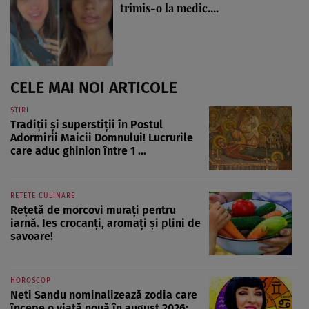
trimis-o la medic....
CELE MAI NOI ARTICOLE
ȘTIRI
Tradiții și superstiții în Postul
Adormirii Maicii Domnului! Lucrurile
care aduc ghinion între 1 ...
REȚETE CULINARE
Rețetă de morcovi murați pentru
iarnă. Ies crocanți, aromați și plini de
savoare!
HOROSCOP
Neti Sandu nominalizează zodia care
începe o viață nouă în august 2026: