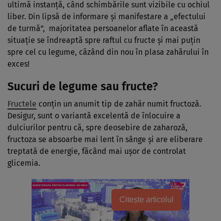
ultimă instanţă, când schimbările sunt vizibile cu ochiul
liber. Din lipsă de informare şi manifestare a „efectului
de turmă”, majoritatea persoanelor aflate în această
situaţie se îndreaptă spre raftul cu fructe şi mai puţin
spre cel cu legume, căzând din nou în plasa zahărului în
exces!
Sucuri de legume sau fructe?
Fructele
conţin un anumit tip de zahăr numit fructoză.
Desigur, sunt o variantă excelentă de înlocuire a
dulciurilor pentru că, spre deosebire de zaharoză,
fructoza se absoarbe mai lent în sânge şi are eliberare
treptată de energie, făcând mai uşor de controlat
glicemia.
Citește articolul