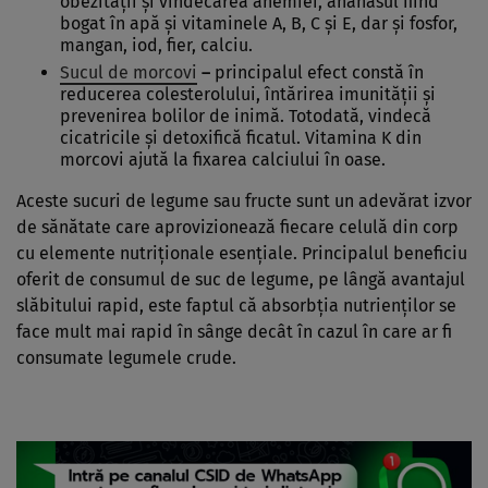
obezităţii şi vindecarea anemiei, ananasul fiind
bogat în apă şi vitaminele A, B, C şi E, dar şi fosfor,
mangan, iod, fier, calciu.
Sucul de morcovi
–
principalul efect constă în
reducerea colesterolului, întărirea imunităţii şi
prevenirea bolilor de inimă. Totodată, vindecă
cicatricile şi detoxifică ficatul. Vitamina K din
morcovi ajută la fixarea calciului în oase.
Aceste sucuri de legume sau fructe sunt un adevărat izvor
de sănătate care aprovizionează fiecare celulă din corp
cu elemente nutriţionale esenţiale. Principalul beneficiu
oferit de consumul de suc de legume, pe lângă avantajul
slăbitului rapid, este faptul că absorbţia nutrienţilor se
face mult mai rapid în sânge decât în cazul în care ar fi
consumate legumele crude.