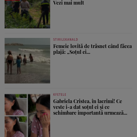
Vezi mai mult
STIRILEKANALD
Femeie lovită de trăsnet când făcea
plajă: „Soțul ei...
KFETELE
Gabriela Cristea, în lacrimi! Ce
veste i-a dat soțul ei și ce
schimbare importantă urmează...