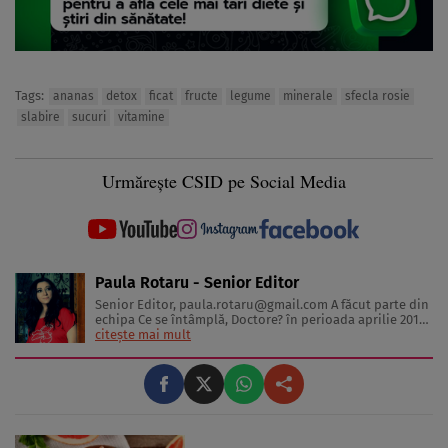
Tags:
ananas
detox
ficat
fructe
legume
minerale
sfecla rosie
slabire
sucuri
vitamine
Urmărește CSID pe Social Media
Paula Rotaru - Senior Editor
Senior Editor,
paula.rotaru@gmail.com
A făcut parte din
echipa Ce se întâmplă, Doctore? în perioada aprilie 2013-
decembrie 2023. Articolele sale cuprind informații despre
citește mai mult
diverse afecțiuni, alimentația echilibrată, îngrijirea pielii
și sănătatea emoțională. Colaborări: Viața ...