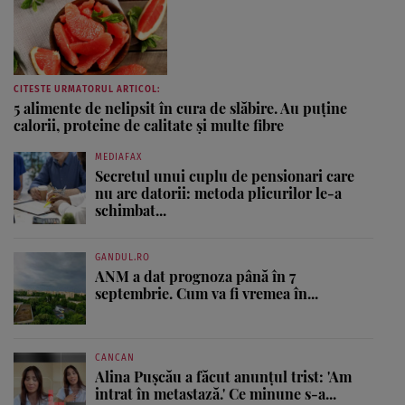
CITESTE URMATORUL ARTICOL:
5 alimente de nelipsit în cura de slăbire. Au puține
calorii, proteine de calitate și multe fibre
MEDIAFAX
Secretul unui cuplu de pensionari care
nu are datorii: metoda plicurilor le-a
schimbat...
GANDUL.RO
ANM a dat prognoza până în 7
septembrie. Cum va fi vremea în...
CANCAN
Alina Pușcău a făcut anunțul trist: 'Am
intrat în metastază.' Ce minune s-a...