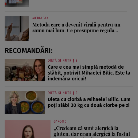
MEDIAFAX
Metoda care a devenit virală pentru un
somn mai bun. Ce presupune regula...
RECOMANDĂRI:
DIETĂ ȘI NUTRIȚIE
Care e cea mai simplă metodă de
slăbit, potrivit Mihaelei Bilic. Este la
îndemâna oricui!
DIETĂ ȘI NUTRIȚIE
Dieta cu ciorbă a Mihaelei Bilic. Cum
poți slăbi 30 kg cu două ciorbe pe zi
G4FOOD
„Credeam că sunt alergică la
gluten, dar eram alergică la fostul