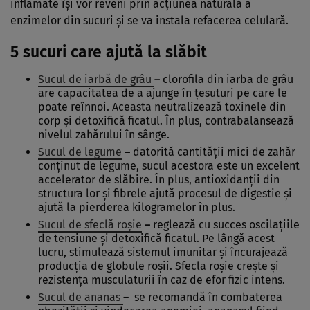
inflamate îşi vor reveni prin acţiunea naturală a
enzimelor din sucuri şi se va instala refacerea celulară.
5 sucuri care ajută la slăbit
Sucul de iarbă de grâu
–
clorofila din iarba de grâu
are capacitatea de a ajunge în ţesuturi pe care le
poate reînnoi. Aceasta neutralizează toxinele din
corp şi detoxifică ficatul. În plus, contrabalansează
nivelul zahărului în sânge.
Sucul de legume
–
datorită cantităţii mici de zahăr
conţinut de legume, sucul acestora este un excelent
accelerator de slăbire. În plus, antioxidanţii din
structura lor şi fibrele ajută procesul de digestie şi
ajută la pierderea kilogramelor în plus.
Sucul de sfeclă roşie
–
reglează cu succes oscilaţiile
de tensiune şi detoxifică ficatul. Pe lângă acest
lucru, stimulează sistemul imunitar şi încurajează
producţia de globule roşii. Sfecla roşie creşte și
rezistenţa musculaturii în caz de efor fizic intens.
Sucul de ananas
– se recomandă în combaterea