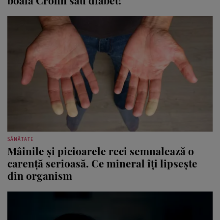
SĂNĂTATE
Mâinile și picioarele reci semnalează o
carență serioasă. Ce mineral îți lipsește
din organism