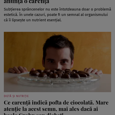
anunță o carență
Subțierea sprâncenelor nu este întotdeauna doar o problemă
estetică. În unele cazuri, poate fi un semnal al organismului
că îi lipsește un nutrient esențial.
DIETĂ ȘI NUTRIȚIE
Ce carență indică pofta de ciocolată. Mare
atenție la acest semn, mai ales dacă ai
boala Crohn sau diabet!