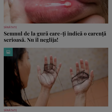
SĂNĂTATE
Semnul de la gură care-ți indică o carență
serioasă. Nu îl neglija!
SĂNĂTATE