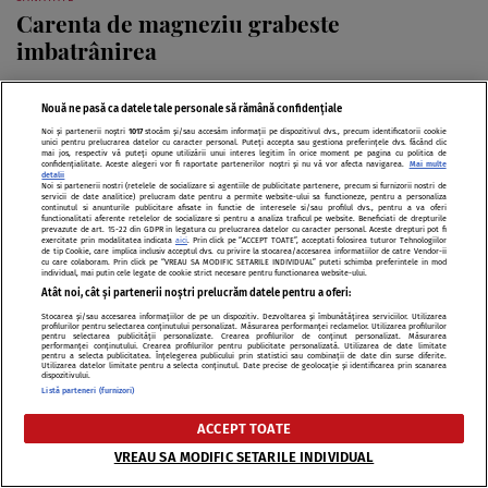
Carenta de magneziu grabeste
imbatrânirea
Nouă ne pasă ca datele tale personale să rămână confidențiale
Noi și partenerii noștri
1017
stocăm și/sau accesăm informații pe dispozitivul dvs., precum identificatorii cookie
unici pentru prelucrarea datelor cu caracter personal. Puteți accepta sau gestiona preferințele dvs. făcând clic
mai jos, respectiv vă puteți opune utilizării unui interes legitim în orice moment pe pagina cu politica de
confidențialitate. Aceste alegeri vor fi raportate partenerilor noștri și nu vă vor afecta navigarea.
Mai multe
detalii
Noi si partenerii nostri (retelele de socializare si agentiile de publicitate partenere, precum si furnizorii nostri de
servicii de date analitice) prelucram date pentru a permite website-ului sa functioneze, pentru a personaliza
continutul si anunturile publicitare afisate in functie de interesele si/sau profilul dvs., pentru a va oferi
functionalitati aferente retelelor de socializare si pentru a analiza traficul pe website. Beneficiati de drepturile
prevazute de art. 15-22 din GDPR in legatura cu prelucrarea datelor cu caracter personal. Aceste drepturi pot fi
exercitate prin modalitatea indicata
aici
. Prin click pe “ACCEPT TOATE”, acceptati folosirea tuturor Tehnologiilor
de tip Cookie, care implica inclusiv acceptul dvs. cu privire la stocarea/accesarea informatiilor de catre Vendor-ii
cu care colaboram. Prin click pe “VREAU SA MODIFIC SETARILE INDIVIDUAL” puteti schimba preferintele in mod
individual, mai putin cele legate de cookie strict necesare pentru functionarea website-ului.
Atât noi, cât și partenerii noștri prelucrăm datele pentru a oferi:
Stocarea și/sau accesarea informațiilor de pe un dispozitiv. Dezvoltarea și îmbunătățirea serviciilor. Utilizarea
profilurilor pentru selectarea conținutului personalizat. Măsurarea performanței reclamelor. Utilizarea profilurilor
pentru selectarea publicității personalizate. Crearea profilurilor de conținut personalizat. Măsurarea
performanței conținutului. Crearea profilurilor pentru publicitate personalizată. Utilizarea de date limitate
DIETĂ ȘI NUTRIȚIE
pentru a selecta publicitatea. Înțelegerea publicului prin statistici sau combinații de date din surse diferite.
Vitamina B
Utilizarea datelor limitate pentru a selecta conținutul. Date precise de geolocație și identificarea prin scanarea
dispozitivului.
Listă parteneri (furnizori)
ACCEPT TOATE
VREAU SA MODIFIC SETARILE INDIVIDUAL