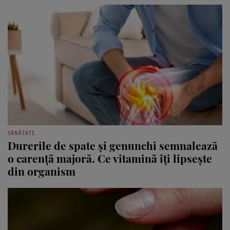
SĂNĂTATE
Durerile de spate și genunchi semnalează
o carență majoră. Ce vitamină îți lipsește
din organism