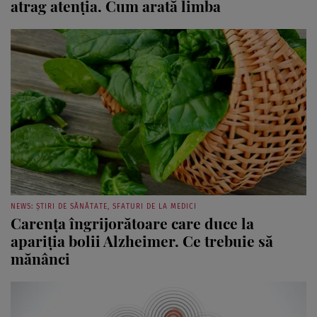
atrag atenția. Cum arată limba
NEWS: ȘTIRI DE SĂNĂTATE, SFATURI DE LA MEDICI
Carența îngrijorătoare care duce la
apariția bolii Alzheimer. Ce trebuie să
mănânci