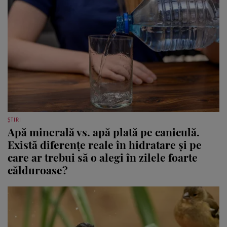
ȘTIRI
Apă minerală vs. apă plată pe caniculă.
Există diferențe reale în hidratare și pe
care ar trebui să o alegi în zilele foarte
călduroase?