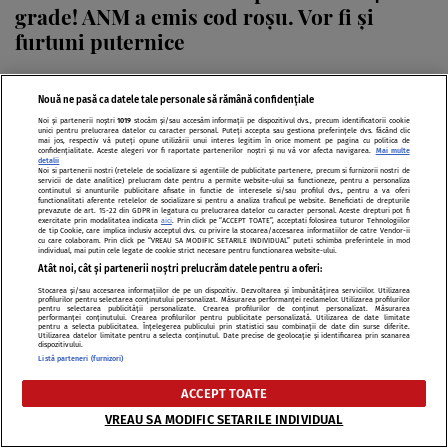
grade! ANM a emis cod roșu. Vor fi și
furtuni puternice
Nouă ne pasă ca datele tale personale să rămână confidențiale
Noi și partenerii noștri
1019
stocăm și/sau accesăm informații pe dispozitivul dvs., precum identificatorii cookie
unici pentru prelucrarea datelor cu caracter personal. Puteți accepta sau gestiona preferințele dvs. făcând clic
mai jos, respectiv vă puteți opune utilizării unui interes legitim în orice moment pe pagina cu politica de
confidențialitate. Aceste alegeri vor fi raportate partenerilor noștri și nu vă vor afecta navigarea.
Mai multe
detalii
Noi si partenerii nostri (retelele de socializare si agentiile de publicitate partenere, precum si furnizorii nostri de
servicii de date analitice) prelucram date pentru a permite website-ului sa functioneze, pentru a personaliza
continutul si anunturile publicitare afisate in functie de interesele si/sau profilul dvs., pentru a va oferi
functionalitati aferente retelelor de socializare si pentru a analiza traficul pe website. Beneficiati de drepturile
prevazute de art. 15-22 din GDPR in legatura cu prelucrarea datelor cu caracter personal. Aceste drepturi pot fi
exercitate prin modalitatea indicata
aici
. Prin click pe “ACCEPT TOATE”, acceptati folosirea tuturor Tehnologiilor
de tip Cookie, care implica inclusiv acceptul dvs. cu privire la stocarea/accesarea informatiilor de catre Vendor-ii
cu care colaboram. Prin click pe “VREAU SA MODIFIC SETARILE INDIVIDUAL” puteti schimba preferintele in mod
individual, mai putin cele legate de cookie strict necesare pentru functionarea website-ului.
Atât noi, cât și partenerii noștri prelucrăm datele pentru a oferi:
Stocarea și/sau accesarea informațiilor de pe un dispozitiv. Dezvoltarea și îmbunătățirea serviciilor. Utilizarea
profilurilor pentru selectarea conținutului personalizat. Măsurarea performanței reclamelor. Utilizarea profilurilor
pentru selectarea publicității personalizate. Crearea profilurilor de conținut personalizat. Măsurarea
ȘTIRI
performanței conținutului. Crearea profilurilor pentru publicitate personalizată. Utilizarea de date limitate
pentru a selecta publicitatea. Înțelegerea publicului prin statistici sau combinații de date din surse diferite.
Ce materiale naturale sunt cele mai bune
Utilizarea datelor limitate pentru a selecta conținutul. Date precise de geolocație și identificarea prin scanarea
dispozitivului.
pe caniculă? Inul, bambusul și eucaliptul,
Listă parteneri (furnizori)
comparate
ACCEPT TOATE
VREAU SA MODIFIC SETARILE INDIVIDUAL