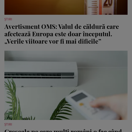
ȘTIRI
Avertisment OMS: Valul de căldură care
afectează Europa este doar începutul.
„Verile viitoare vor fi mai dificile”
ȘTIRI
Greșeala pe care mulți români o fac când