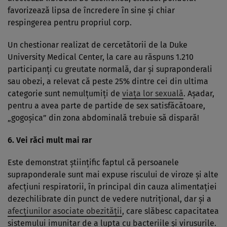
favorizează lipsa de încredere în sine şi chiar
respingerea pentru propriul corp.
Un chestionar realizat de cercetătorii de la Duke
University Medical Center, la care au răspuns 1.210
participanţi cu greutate normală, dar şi supraponderali
sau obezi, a relevat că peste 25% dintre cei din ultima
categorie sunt nemulţumiţi de
viaţa lor sexuală
. Aşadar,
pentru a avea parte de partide de sex satisfăcătoare,
„gogoşica” din zona abdominală trebuie să dispară!
6. Vei răci mult mai rar
Este demonstrat ştiinţific faptul că persoanele
supraponderale sunt mai expuse riscului de viroze şi alte
afecţiuni respiratorii, în principal din cauza alimentaţiei
dezechilibrate din punct de vedere nutriţional, dar şi a
afecţiunilor asociate obezităţii
, care slăbesc capacitatea
sistemului imunitar de a lupta cu bacteriile şi virusurile.