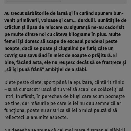
Au trecut sărbătorile de iarnă şi în curând spunem bun-
venit primăverii, voioase şi cam… durdulii. Bunătăţile de
Crăciun şi lipsa de mişcare cu siguranţă ne-au cadorisit
pe multe dintre noi cu câteva kilograme în plus. Multe
femei îşi doresc să scape de excesul ponderal peste
noapte, dacă se poate şi ciugulind pe furiş câte un
covrig
sau savurând în miez de noapte o prăjitură. Ei
bine, făcând asta, ele nu reuşesc decât să se frustreze şi
„să îşi pună frână” ambiţiei de a slăbi.
Diete peste diete, sport până la epuizare, cântărit zilnic
– sună cunoscut? Dacă şi tu vrei să scapi de colăcei şi să
intri, în sfârşit, în perechea de blugi care acum pocneşte
pe tine, dar măsurile pe care le iei nu dau semne că ar
funcţiona, poate nu ar strica să iei o mică pauză şi să
reflectezi la anumite aspecte.
Nu degeaba se spune că cel mai mare duşman al slăbirii