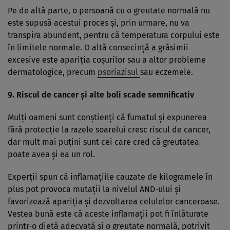
Pe de altă parte, o persoană cu o greutate normală nu
este supusă acestui proces şi, prin urmare, nu va
transpira abundent, pentru că temperatura corpului este
în limitele normale. O altă consecinţă a grăsimii
excesive este apariţia coşurilor sau a altor probleme
dermatologice, precum
psoriazisul
sau eczemele.
9. Riscul de cancer şi alte boli scade semnificativ
Mulţi oameni sunt conştienţi că fumatul şi expunerea
fără protecţie la razele soarelui cresc riscul de cancer,
dar mult mai puţini sunt cei care cred că greutatea
poate avea şi ea un rol.
Experţii spun că inflamaţiile cauzate de kilogramele în
plus pot provoca mutaţii la nivelul AND-ului şi
favorizează apariţia şi dezvoltarea celulelor canceroase.
Vestea bună este că aceste inflamaţii pot fi înlăturate
printr-o dietă adecvată şi o greutate normală, potrivit