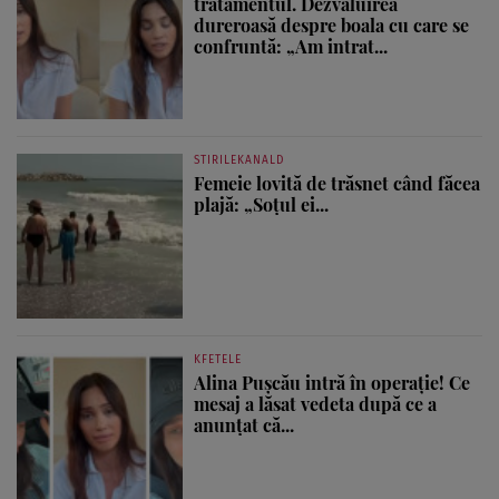
tratamentul. Dezvăluirea
dureroasă despre boala cu care se
confruntă: „Am intrat...
STIRILEKANALD
Femeie lovită de trăsnet când făcea
plajă: „Soțul ei...
KFETELE
Alina Pușcău intră în operație! Ce
mesaj a lăsat vedeta după ce a
anunțat că...