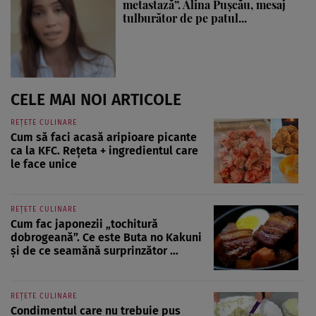
metastază”. Alina Pușcău, mesaj
tulburător de pe patul...
CELE MAI NOI ARTICOLE
REȚETE CULINARE
Cum să faci acasă aripioare picante
ca la KFC. Rețeta + ingredientul care
le face unice
REȚETE CULINARE
Cum fac japonezii „tochitură
dobrogeană”. Ce este Buta no Kakuni
și de ce seamănă surprinzător ...
REȚETE CULINARE
Condimentul care nu trebuie pus