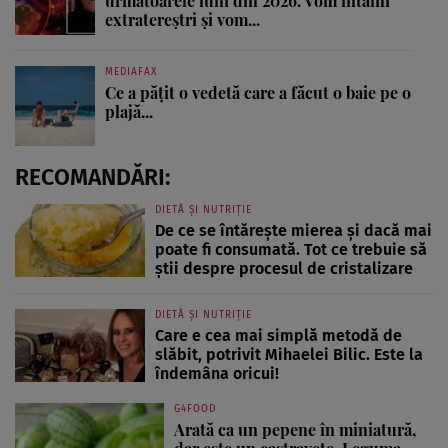
următoarele luni din 2026. Vom întâlni
extratereștri și vom...
MEDIAFAX
Ce a pățit o vedetă care a făcut o baie pe o
plajă...
RECOMANDĂRI:
DIETĂ ȘI NUTRIȚIE
De ce se întărește mierea și dacă mai
poate fi consumată. Tot ce trebuie să
știi despre procesul de cristalizare
DIETĂ ȘI NUTRIȚIE
Care e cea mai simplă metodă de
slăbit, potrivit Mihaelei Bilic. Este la
îndemâna oricui!
G4FOOD
Arată ca un pepene în miniatură,