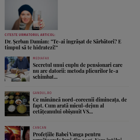
CITESTE URMATORUL ARTICOL:
Dr. Șerban Damian: ”Te-ai îngrășat de Sărbători? E
timpul să te hidratezi!”
MEDIAFAX
Secretul unui cuplu de pensionari care
nu are datorii: metoda plicurilor le-a
schimbat...
GANDUL.RO
Ce mănâncă nord-coreenii dimineața, de
fapt. Cum arată micul-dejun al
cetățeanului obișnuit VS...
CANCAN
Profețiile Babei Vanga pentru