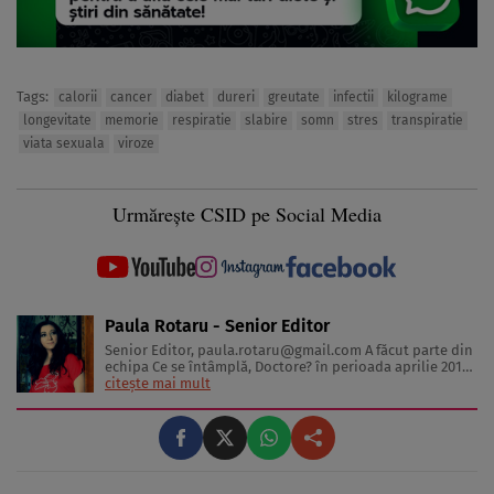
Tags:
calorii
cancer
diabet
dureri
greutate
infectii
kilograme
longevitate
memorie
respiratie
slabire
somn
stres
transpiratie
viata sexuala
viroze
Urmărește CSID pe Social Media
Paula Rotaru - Senior Editor
Senior Editor,
paula.rotaru@gmail.com
A făcut parte din
echipa Ce se întâmplă, Doctore? în perioada aprilie 2013-
decembrie 2023. Articolele sale cuprind informații despre
citește mai mult
diverse afecțiuni, alimentația echilibrată, îngrijirea pielii
și sănătatea emoțională. Colaborări: Viața ...