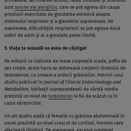
primăvara, lăcrimarea ochilor, nasul înfundat şi strănutul
sunt
semne ale alergiilor
, care se pot agrava din cauza
presiunii exercitate de greutatea excesivă asupra
sistemului respirator şi a glandelor suprarenale. De
asemenea, dificultăţile respiratorii se pot agrava dacă
suferi de astm şi ai o greutate peste limită.
5. Viaţa ta sexuală va avea de câştigat
Pe măsură ce indicele de masa corporală scade, pofta de
sex creşte. Acest lucru se datorează creşterii nivelului de
testosteron, ca urmare a arderii grăsimilor. Potrivit unui
studiu publicat în
Journal of Clinical Endocrinology and
Metabolism
, bărbaţii supraponderali de vârstă medie
prezintă un nivel de
testosteron
la fel de scăzut ca în
cazul vârstnicilor.
Un alt studiu arată că femeile cu grăsime abdominală în
exces prezintă un nivel crescut de cortizol, hormon care
afectează libidoul. De asemenea, excesul ponderal