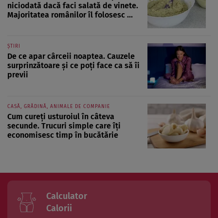
niciodată dacă faci salată de vinete.
Majoritatea românilor îl folosesc ...
ȘTIRI
De ce apar cârceii noaptea. Cauzele
surprinzătoare și ce poți face ca să îi
previi
CASĂ, GRĂDINĂ, ANIMALE DE COMPANIE
Cum cureți usturoiul în câteva
secunde. Trucuri simple care îți
economisesc timp în bucătărie
Calculator
Calorii