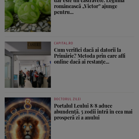
dar este un castravete. Leguma
românească „Victor” ajunge
pentru...
CAPITAL.RO
Cum verifici dacă ai datorii la
Primărie? Metoda prin care afli
online dacă ai restanțe...
DOCTORUL ZILEI
Portalul Leului 8/8 aduce
abundență. 5 zodii intră în cea mai
prosperă zi a anului