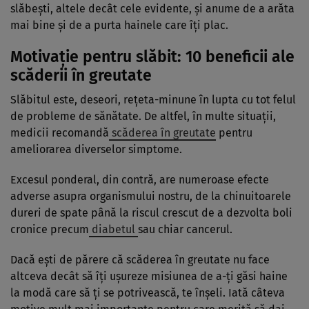
slăbeşti, altele decât cele evidente, şi anume de a arăta
mai bine şi de a purta hainele care îţi plac.
Motivaţie pentru slăbit: 10 beneficii ale
scăderii în greutate
Slăbitul este, deseori, reţeta-minune în lupta cu tot felul
de probleme de sănătate. De altfel, în multe situaţii,
medicii recomandă
scăderea în greutate
pentru
ameliorarea diverselor simptome.
Excesul ponderal, din contră, are numeroase efecte
adverse asupra organismului nostru, de la chinuitoarele
dureri de spate până la riscul crescut de a dezvolta boli
cronice precum
diabetul
sau chiar cancerul.
Dacă eşti de părere că scăderea în greutate nu face
altceva decât să îţi uşureze misiunea de a-ţi găsi haine
la modă care să ţi se potrivească, te înşeli. Iată câteva