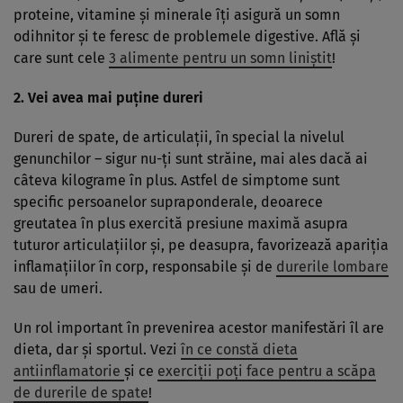
proteine, vitamine şi minerale îţi asigură un somn
odihnitor şi te feresc de problemele digestive. Află şi
care sunt cele
3 alimente pentru un somn liniştit
!
2. Vei avea mai puţine dureri
Dureri de spate, de articulaţii, în special la nivelul
genunchilor – sigur nu-ţi sunt străine, mai ales dacă ai
câteva kilograme în plus. Astfel de simptome sunt
specific persoanelor supraponderale, deoarece
greutatea în plus exercită presiune maximă asupra
tuturor articulaţiilor şi, pe deasupra, favorizează apariţia
inflamaţiilor în corp, responsabile şi de
durerile lombare
sau de umeri.
Un rol important în prevenirea acestor manifestări îl are
dieta, dar şi sportul. Vezi
în ce constă dieta
antiinflamatorie
şi ce
exerciţii poţi face pentru a scăpa
de durerile de spate
!