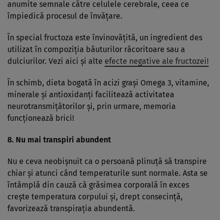
anumite semnale către celulele cerebrale, ceea ce
împiedică procesul de învăţare.
În special fructoza este învinovăţită, un ingredient des
utilizat în compoziţia băuturilor răcoritoare sau a
dulciurilor. Vezi aici şi alte
efecte negative ale fructozei!
În schimb, dieta bogată în acizi graşi Omega 3, vitamine,
minerale şi antioxidanţi facilitează activitatea
neurotransmiţătorilor şi, prin urmare, memoria
funcţionează brici!
8. Nu mai
transpiri abundent
Nu e ceva neobişnuit ca o persoană plinuţă să transpire
chiar şi atunci când temperaturile sunt normale. Asta se
întâmplă din cauză că grăsimea corporală în exces
creşte temperatura corpului şi, drept consecinţă,
favorizează transpiraţia abundentă.