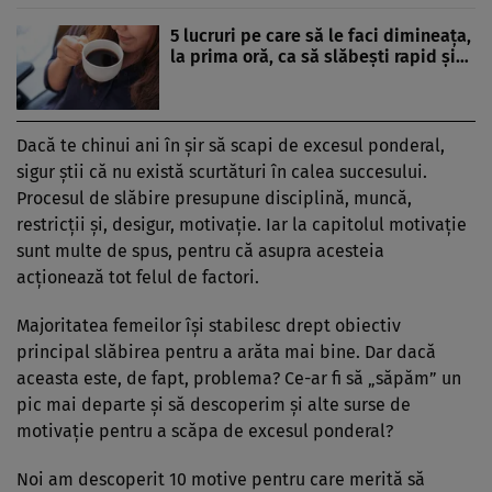
5 lucruri pe care să le faci dimineața,
la prima oră, ca să slăbești rapid și…
Dacă te chinui ani în şir să scapi de excesul ponderal,
sigur ştii că nu există scurtături în calea succesului.
Procesul de slăbire presupune disciplină, muncă,
restricţii şi, desigur, motivaţie. Iar la capitolul motivaţie
sunt multe de spus, pentru că asupra acesteia
acţionează tot felul de factori.
Majoritatea femeilor îşi stabilesc drept obiectiv
principal slăbirea pentru a arăta mai bine. Dar dacă
aceasta este, de fapt, problema? Ce-ar fi să „săpăm” un
pic mai departe şi să descoperim şi alte surse de
motivaţie pentru a scăpa de excesul ponderal?
Noi am descoperit 10 motive pentru care merită să