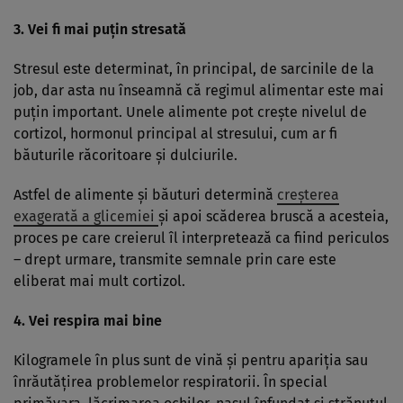
3. Vei fi mai puţin stresată
Stresul este determinat, în principal, de sarcinile de la
job, dar asta nu înseamnă că regimul alimentar este mai
puţin important. Unele alimente pot creşte nivelul de
cortizol, hormonul principal al stresului, cum ar fi
băuturile răcoritoare şi dulciurile.
Astfel de alimente şi băuturi determină
creşterea
exagerată a glicemiei
şi apoi scăderea bruscă a acesteia,
proces pe care creierul îl interpretează ca fiind periculos
– drept urmare, transmite semnale prin care este
eliberat mai mult cortizol.
4. Vei respira mai bine
Kilogramele în plus sunt de vină şi pentru apariţia sau
înrăutăţirea problemelor respiratorii. În special