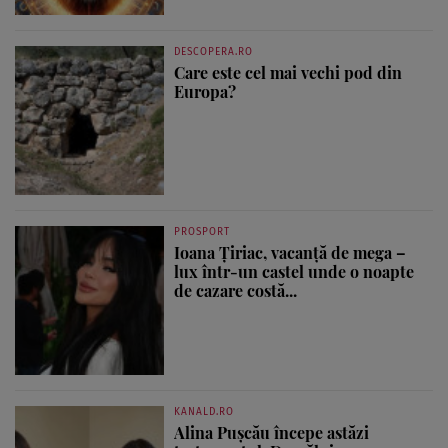
DESCOPERA.RO
Care este cel mai vechi pod din
Europa?
PROSPORT
Ioana Țiriac, vacanță de mega –
lux într-un castel unde o noapte
de cazare costă...
KANALD.RO
Alina Pușcău începe astăzi