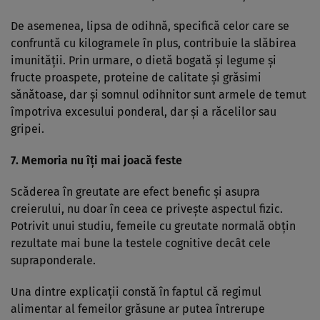
De asemenea, lipsa de odihnă, specifică celor care se
confruntă cu kilogramele în plus, contribuie la slăbirea
imunităţii. Prin urmare, o dietă bogată şi legume şi
fructe proaspete, proteine de calitate şi grăsimi
sănătoase, dar şi somnul odihnitor sunt armele de temut
împotriva excesului ponderal, dar şi a răcelilor sau
gripei.
7. Memoria nu îţi mai joacă feste
Scăderea în greutate are efect benefic şi asupra
creierului, nu doar în ceea ce priveşte aspectul fizic.
Potrivit unui studiu, femeile cu greutate normală obţin
rezultate mai bune la testele cognitive decât cele
supraponderale.
Una dintre explicaţii constă în faptul că regimul
alimentar al femeilor grăsune ar putea întrerupe