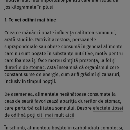
motive mult mai importante pentru care merită să dai
jos kilogramele în plus!
1. Te vei odihni mai bine
Ceea ce mănânci poate influenţa calitatea somnului,
arată studiile. Potrivit acestora, persoanele
supraponderale sau obeze consumă în general alimente
care nu sunt bogate în substanţe nutritive, motiv pentru
care foamea îşi face mereu simţită prezenţa, la fel şi
durerile de stomac
. Asta înseamnă că organismul cere
constant surse de energie, cum ar fi grăsimi şi zaharuri,
inclusiv în timpul nopţii.
De asemenea, alimentele nesănătoase consumate la
ceas de seară favorizează apariţia durerilor de stomac,
care perturbă calitatea somnului. Despre
efectele lipsei
de odihnă poţi citi mai mult aici!
În schimb, alimentele bogate în carbohidraţi complecşi,