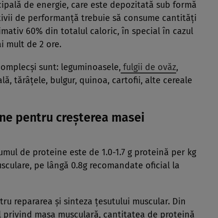
cipală de energie, care este depozitată sub formă
rtivii de performanță trebuie să consume cantități
mativ 60% din totalul caloric, în special în cazul
 mult de 2 ore.
omplecși sunt: leguminoasele,
fulgii de ovăz
,
ă, tărâțele, bulgur, quinoa, cartofii, alte cereale
ine pentru creșterea masei
mul de proteine este de 1.0-1.7 g proteină per kg
sculare, pe lângă 0.8g recomandate oficial la
ru repararea și sinteza țesutului muscular. Din
l privind masa musculară, cantitatea de proteină