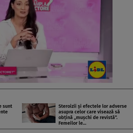
e sunt
Steroizii și efectele lor adverse
ente
asupra celor care visează să
obțină „mușchi de revistă”.
Femeilor le…