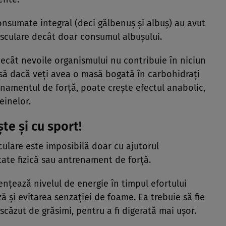
nsumate integral (deci gălbenuș și albuș) au avut
sculare decât doar consumul albușului.
ecât nevoile organismului nu contribuie în niciun
nsă dacă veți avea o masă bogată în carbohidrați
namentul de forță, poate crește efectul anabolic,
einelor.
te și cu sport!
lare este imposibilă doar cu ajutorul
itate fizică sau antrenament de forță.
ențează nivelul de energie în timpul efortului
ză și evitarea senzației de foame. Ea trebuie să fie
scăzut de grăsimi, pentru a fi digerată mai ușor.