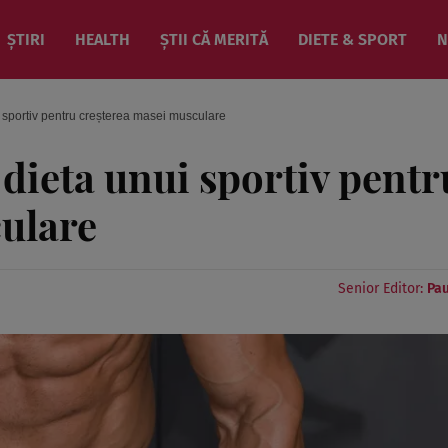
ȘTIRI
HEALTH
ȘTII CĂ MERITĂ
DIETE & SPORT
N
i sportiv pentru creșterea masei musculare
 dieta unui sportiv pentr
ulare
Senior Editor:
Pau