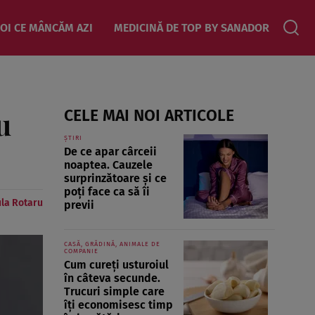
OI CE MÂNCĂM AZI
MEDICINĂ DE TOP BY SANADOR
u
CELE MAI NOI ARTICOLE
ȘTIRI
De ce apar cârceii
noaptea. Cauzele
surprinzătoare și ce
poți face ca să îi
la Rotaru
previi
CASĂ, GRĂDINĂ, ANIMALE DE
COMPANIE
Cum cureți usturoiul
în câteva secunde.
Trucuri simple care
îți economisesc timp