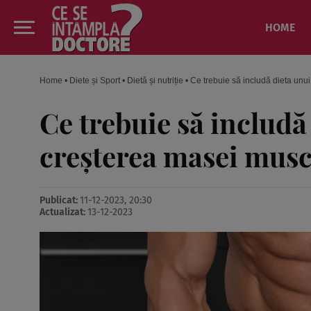
HOME
Home
•
Diete și Sport
•
Dietă și nutriție
•
Ce trebuie să includă dieta unu
Ce trebuie să includă
creșterea masei musc
Publicat:
11-12-2023, 20:30
Actualizat:
13-12-2023