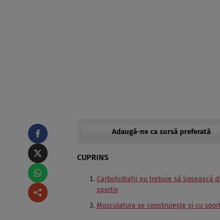
Adaugă-ne ca sursă preferată
CUPRINS
Carbohidrații nu trebuie să lipsească d
sportiv
Musculatura se construiește și cu sport