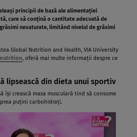
leași principii de bază ale alimentației
ată, care să conțină o cantitate adecvată de
grăsimi nesaturate, limitând nivelul de grăsimi
atea Global Nutrition and Health, VIA University
nutrition
, oferă mai multe informații despre ce
ă lipsească din dieta unui sportiv
să își crească masa musculară tind să consume
rea puțini carbohidrați.