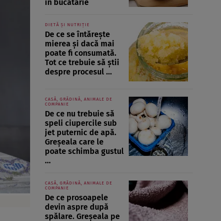
în bucătărie
DIETĂ ȘI NUTRIȚIE
De ce se întărește
mierea și dacă mai
poate fi consumată.
Tot ce trebuie să știi
despre procesul ...
CASĂ, GRĂDINĂ, ANIMALE DE
COMPANIE
De ce nu trebuie să
speli ciupercile sub
jet puternic de apă.
Greșeala care le
poate schimba gustul
...
CASĂ, GRĂDINĂ, ANIMALE DE
COMPANIE
De ce prosoapele
devin aspre după
spălare. Greșeala pe