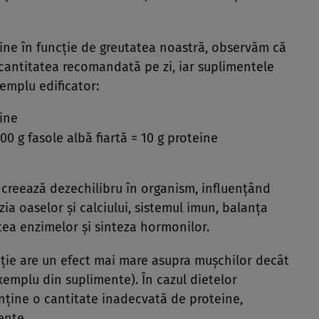
eine în funcție de greutatea noastră, observăm că
antitatea recomandată pe zi, iar suplimentele
emplu edificator:
eine
0 g fasole albă fiartă = 10 g proteine
creează dezechilibru în organism, influențând
ia oaselor și calciului, sistemul imun, balanța
atea enzimelor și sinteza hormonilor.
ție are un efect mai mare asupra mușchilor decât
xemplu din suplimente). În cazul dietelor
onține o cantitate inadecvată de proteine,
ente.