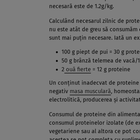
necesară este de 1.2g/kg.
Calculând necesarul zilnic de prot
nu este atât de greu să consumăm c
sunt mai puțin necesare. Iată un ex
100 g piept de pui = 30 g prot
50 g brânză telemea de vacă/10
2
ouă fierte
= 12 g proteine
Un conținut inadecvat de proteine 
negativ
masa musculară
, homeostaz
electrolitică, producerea și activit
Consumul de proteine din alimenta
consumul proteinelor izolate (de e
vegetariene sau al altora ce pot c
acestea se pot completa cu suplim