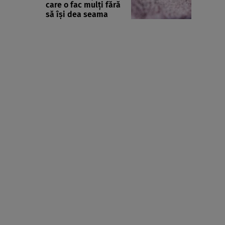
care o fac mulți fără
să își dea seama