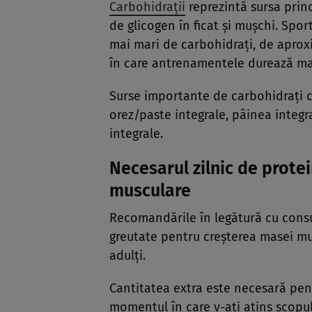
Carbohidrații
reprezintă sursa prin
de glicogen în ficat și mușchi. Spo
mai mari de carbohidrați, de aproxi
în care antrenamentele durează mai
Surse importante de carbohidrați c
orez/paste integrale, pâinea integral
integrale.
Necesarul zilnic de prote
musculare
Recomandările în legătură cu consu
greutate pentru creșterea masei mu
adulți.
Cantitatea extra este necesară pent
momentul în care v-ați atins scopu