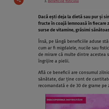
Beneficiile fisticului
Dacă eşti deja la dietă sau pur şi s
fructe în coajă lemnoasă în fiecare 
surse de vitamine, grăsimi sănătoase 
Însă, pe lângă beneficiile aduse stă
cum ar fi migdalele, nucile sau fistic
de mirare că multe dintre acestea 
îngrijire a pielii.
Află ce beneficii are consumul ziln
sănătate, dar ține cont de cantitate
recomandată e de 30 de grame pe zi