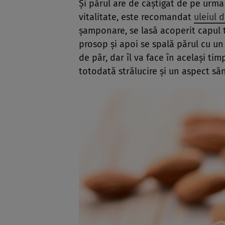
Şi părul are de câştigat de pe urma m
vitalitate, este recomandat
uleiul 
şamponare, se lasă acoperit capul 
prosop şi apoi se spală părul cu un 
de păr, dar îl va face în acelaşi ti
totodată strălucire şi un aspect să