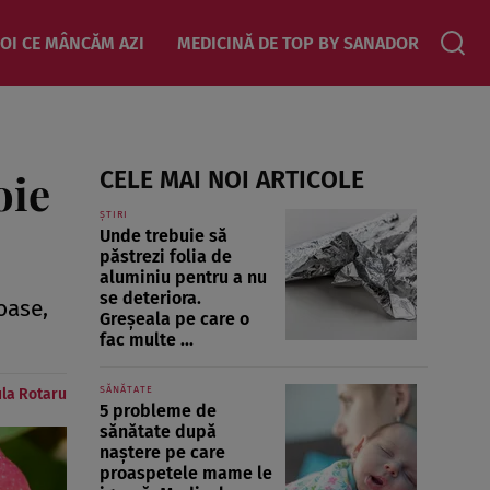
OI CE MÂNCĂM AZI
MEDICINĂ DE TOP BY SANADOR
oie
CELE MAI NOI ARTICOLE
ȘTIRI
Unde trebuie să
păstrezi folia de
aluminiu pentru a nu
se deteriora.
oase,
Greșeala pe care o
fac multe ...
SĂNĂTATE
la Rotaru
5 probleme de
sănătate după
naștere pe care
proaspetele mame le