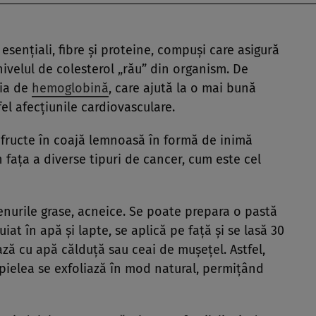
 esenţiali, fibre şi proteine, compuşi care asigură
 nivelul de colesterol „rău” din organism. De
ția de
hemoglobină
, care ajută la o mai bună
fel afecţiunile cardiovasculare.
 fructe în coajă lemnoasă în formă de inimă
în faţa a diverse tipuri de cancer, cum este cel
enurile grase, acneice. Se poate prepara o pastă
at în apă şi lapte, se aplică pe faţă şi se lasă 30
ză cu apă călduţă sau ceai de muşeţel. Astfel,
 pielea se exfoliază în mod natural, permiţând