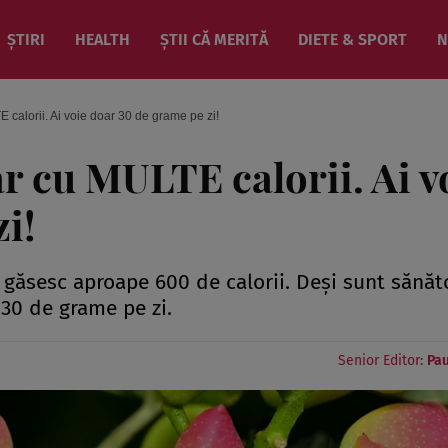
ȘTIRI
HEALTH
ȘTII CĂ MERITĂ
DIETE & SPORT
N
 calorii. Ai voie doar 30 de grame pe zi!
ar cu MULTE calorii. Ai v
i!
 găsesc aproape 600 de calorii. Deși sunt sănăt
 30 de grame pe zi.
Senior Editor:
Pau