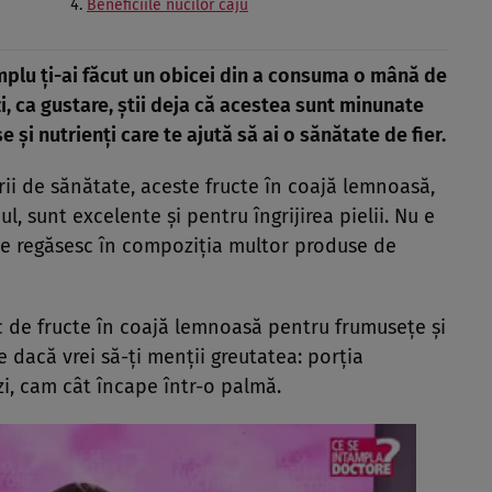
Beneficiile nucilor caju
implu ţi-ai făcut un obicei din a consuma o mână de
zi, ca gustare, ştii deja că acestea sunt minunate
şi nutrienţi care te ajută să ai o sănătate de fier.
rii de sănătate, aceste fructe în coajă lemnoasă,
ul, sunt excelente şi pentru îngrijirea pielii. Nu e
se regăsesc în compoziţia multor produse de
ic de fructe în coajă lemnoasă pentru frumusețe și
 dacă vrei să-ți menții greutatea: porția
, cam cât încape într-o palmă.