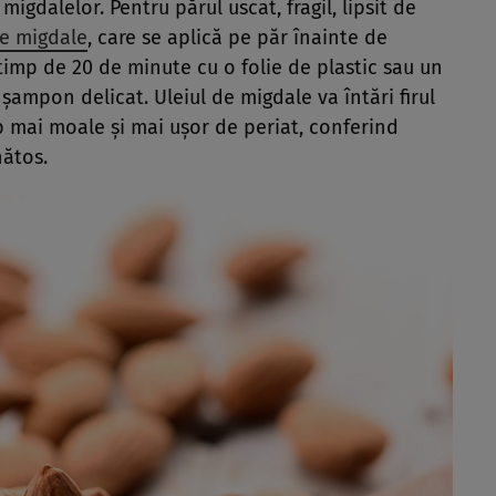
igdalelor. Pentru părul uscat, fragil, lipsit de
de migdale
, care se aplică pe păr înainte de
timp de 20 de minute cu o folie de plastic sau un
şampon delicat. Uleiul de migdale va întări firul
mp mai moale şi mai uşor de periat, conferind
nătos.