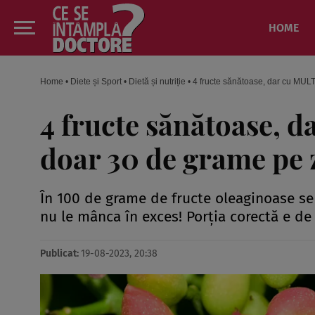
HOME
Home
•
Diete și Sport
•
Dietă și nutriție
•
4 fructe sănătoase, dar cu MULTE
4 fructe sănătoase, d
doar 30 de grame pe z
În 100 de grame de fructe oleaginoase se
nu le mânca în exces! Porția corectă e de
Publicat:
19-08-2023, 20:38