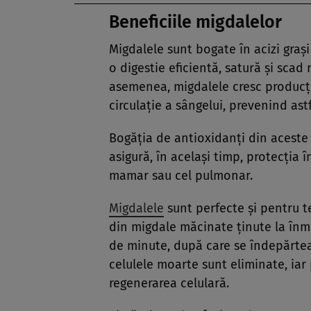
Beneficiile migdalelor
Migdalele sunt bogate în acizi graşi
o digestie eficientă, satură şi scad
asemenea, migdalele cresc produc
circulaţie a sângelui, prevenind ast
Bogăţia de antioxidanţi din aceste
asigură, în acelaşi timp, protecţia 
mamar sau cel pulmonar.
Migdalele
sunt perfecte şi pentru t
din migdale măcinate ţinute la înmui
de minute, după care se îndepărtea
celulele moarte sunt eliminate, iar
regenerarea celulară.