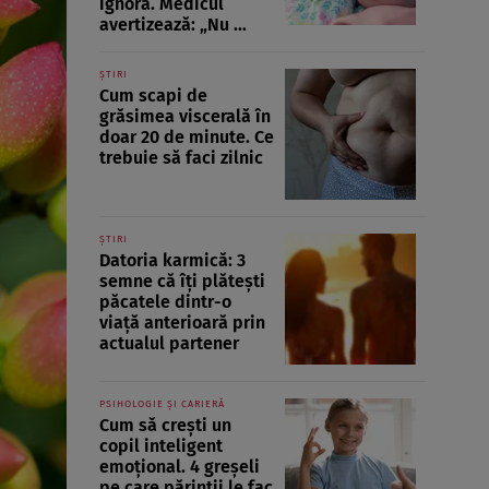
ignoră. Medicul
avertizează: „Nu ...
ȘTIRI
Cum scapi de
grăsimea viscerală în
doar 20 de minute. Ce
trebuie să faci zilnic
ȘTIRI
Datoria karmică: 3
semne că îți plătești
păcatele dintr-o
viață anterioară prin
actualul partener
PSIHOLOGIE ȘI CARIERĂ
Cum să crești un
copil inteligent
emoțional. 4 greșeli
pe care părinții le fac