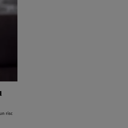
u
un risc