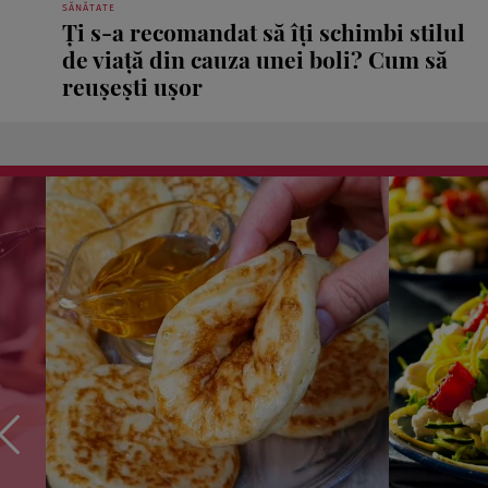
SĂNĂTATE
Ți s-a recomandat să îți schimbi stilul
de viață din cauza unei boli? Cum să
reușești ușor