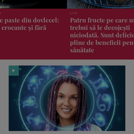
ȘTIRI
ucte pe care nu ar
Greșelile vestimentare
ă le decojești
pot strica zborul. Ce s
ă. Sunt delicioase și
și ce să eviți când căl
 beneficii pentru
cu avionul