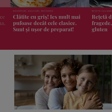
REȚETE CULINARE
ȘTIRI
i
Rețetă de paste din dovlecel:
Patru fr
fragede, crocante și fără
trebui s
gluten
niciodat
pline de
sănătate