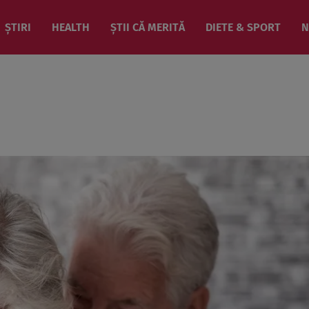
ȘTIRI
HEALTH
ȘTII CĂ MERITĂ
DIETE & SPORT
N