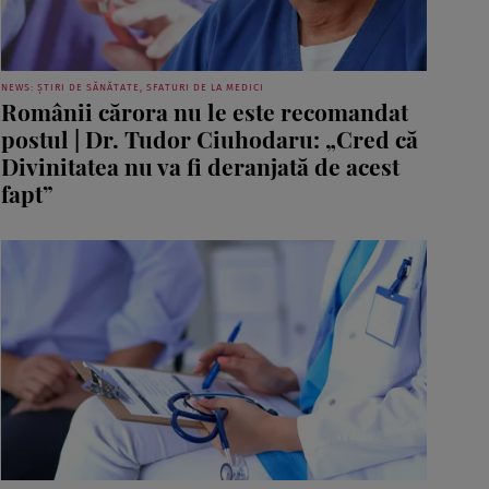
NEWS: ȘTIRI DE SĂNĂTATE, SFATURI DE LA MEDICI
Românii cărora nu le este recomandat
postul | Dr. Tudor Ciuhodaru: „Cred că
Divinitatea nu va fi deranjată de acest
fapt”