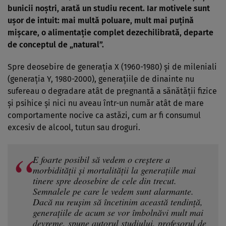
bunicii noștri, arată un studiu recent. Iar motivele sunt
ușor de intuit: mai multă poluare, mult mai puțină
mișcare, o alimentație complet dezechilibrată, departe
de conceptul de „natural”.
Spre deosebire de generația X (1960-1980) și de mileniali
(generația Y, 1980-2000), generațiile de dinainte nu
sufereau o degradare atât de pregnantă a sănătății fizice
și psihice și nici nu aveau într-un număr atât de mare
comportamente nocive ca astăzi, cum ar fi consumul
excesiv de alcool, tutun sau droguri.
E foarte posibil să vedem o creștere a
morbidității și mortalității la generațiile mai
tinere spre deosebire de cele din trecut.
Semnalele pe care le vedem sunt alarmante.
Dacă nu reușim să încetinim această tendință,
generațiile de acum se vor îmbolnăvi mult mai
devreme, spune autorul studiului, profesorul de