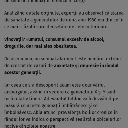
un semn al inflamației cronice în corp).
Analizând datele obținute, experții au observat că starea
de sănătate a generațiilor de după anii 1960 era din ce în
ce mai scăzută spre deosebire de cele anterioare.
Vinovații? Fumatul, consumul excesiv de alcool,
drogurile, dar mai ales obezitatea.
De asemenea, un semnal alarmant este numărul extrem
de crescut de cazuri de
anxietate și depresie în rândul
acestor generații.
Iar ceea ce s-a descoperit acum este doar vârful
aisbergului, având în vedere că generațiile X și Y sunt
încă relativ tinere. Adevăratul tablou va fi dezvăluit pe
măsură ce aceste generații îmbătrânesc și se
îmbolnăvesc. Abia atunci prevalența bolilor cronice în
rândul lor va indica o perspectivă realistă a obiceiurilor
nocive din zilele noastre.