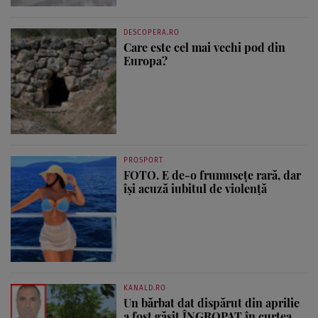
DESCOPERA.RO
Care este cel mai vechi pod din
Europa?
PROSPORT
FOTO. E de-o frumusețe rară, dar
își acuză iubitul de violență
KANALD.RO
Un bărbat dat dispărut din aprilie
a fost găsit ÎNGROPAT în curtea...