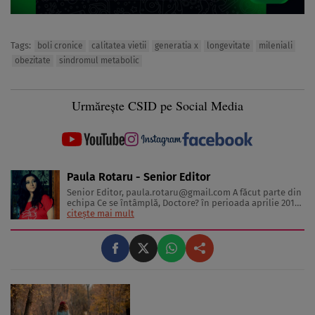
Tags:
boli cronice
calitatea vietii
generatia x
longevitate
mileniali
obezitate
sindromul metabolic
Urmărește CSID pe Social Media
Paula Rotaru - Senior Editor
Senior Editor,
paula.rotaru@gmail.com
A făcut parte din
echipa Ce se întâmplă, Doctore? în perioada aprilie 2013-
decembrie 2023. Articolele sale cuprind informații despre
citește mai mult
diverse afecțiuni, alimentația echilibrată, îngrijirea pielii
și sănătatea emoțională. Colaborări: Viața ...