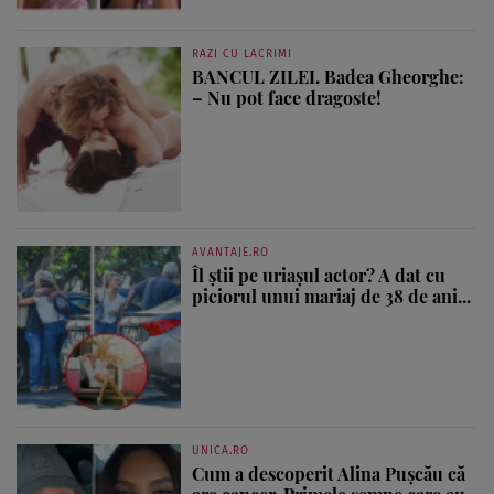
RAZI CU LACRIMI
BANCUL ZILEI. Badea Gheorghe:
– Nu pot face dragoste!
AVANTAJE.RO
Îl știi pe uriașul actor? A dat cu
piciorul unui mariaj de 38 de ani...
UNICA.RO
Cum a descoperit Alina Pușcău că