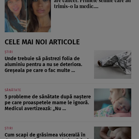
are cancer. Primele semne care au
trimis-o la medic....
CELE MAI NOI ARTICOLE
ȘTIRI
Unde trebuie să păstrezi folia de
aluminiu pentru a nu se deteriora.
Greșeala pe care o fac multe ...
SĂNĂTATE
5 probleme de sănătate după naștere
pe care proaspetele mame le ignoră.
Medicul avertizează: „Nu ...
ȘTIRI
Cum scapi de grăsimea viscerală în