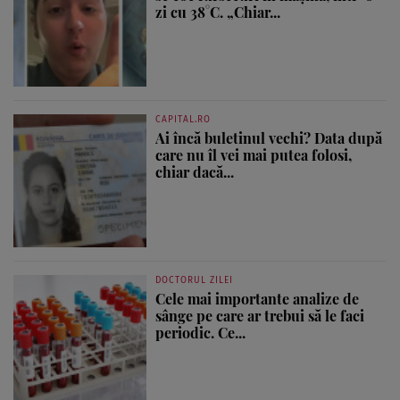
zi cu 38°C. „Chiar...
CAPITAL.RO
Ai încă buletinul vechi? Data după
care nu îl vei mai putea folosi,
chiar dacă...
DOCTORUL ZILEI
Cele mai importante analize de
sânge pe care ar trebui să le faci
periodic. Ce...