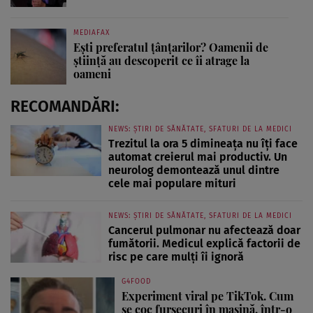
MEDIAFAX
Ești preferatul țânțarilor? Oamenii de
știință au descoperit ce îi atrage la
oameni
RECOMANDĂRI:
NEWS: ȘTIRI DE SĂNĂTATE, SFATURI DE LA MEDICI
Trezitul la ora 5 dimineața nu îți face
automat creierul mai productiv. Un
neurolog demontează unul dintre
cele mai populare mituri
NEWS: ȘTIRI DE SĂNĂTATE, SFATURI DE LA MEDICI
Cancerul pulmonar nu afectează doar
fumătorii. Medicul explică factorii de
risc pe care mulți îi ignoră
G4FOOD
Experiment viral pe TikTok. Cum
se coc fursecuri în mașină, într-o