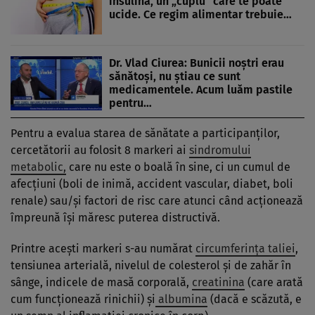
insulină, un „cuplu” care te poate
ucide. Ce regim alimentar trebuie…
Dr. Vlad Ciurea: Bunicii noștri erau
sănătoși, nu știau ce sunt
medicamentele. Acum luăm pastile
pentru…
Pentru a evalua starea de sănătate a participanților,
cercetătorii au folosit 8 markeri ai
sindromului
metabolic,
care nu este o boală în sine, ci un cumul de
afecțiuni (boli de inimă, accident vascular, diabet, boli
renale) sau/și factori de risc care atunci când acționează
împreună își măresc puterea distructivă.
Printre acești markeri s-au numărat
circumferința taliei
,
tensiunea arterială, nivelul de colesterol și de zahăr în
sânge, indicele de masă corporală,
creatinina
(care arată
cum funcționează rinichii) și
albumina
(dacă e scăzută, e