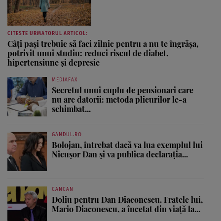
CITESTE URMATORUL ARTICOL:
Câți pași trebuie să faci zilnic pentru a nu te îngrășa,
potrivit unui studiu: reduci riscul de diabet,
hipertensiune și depresie
MEDIAFAX
Secretul unui cuplu de pensionari care
nu are datorii: metoda plicurilor le-a
schimbat...
GANDUL.RO
Bolojan, întrebat dacă va lua exemplul lui
Nicușor Dan și va publica declarația...
CANCAN
Doliu pentru Dan Diaconescu. Fratele lui,
Mario Diaconescu, a încetat din viață la...