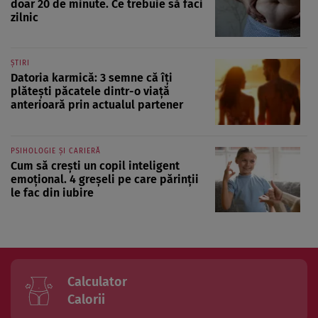
doar 20 de minute. Ce trebuie să faci
zilnic
ȘTIRI
Datoria karmică: 3 semne că îți
plătești păcatele dintr-o viață
anterioară prin actualul partener
PSIHOLOGIE ȘI CARIERĂ
Cum să crești un copil inteligent
emoțional. 4 greșeli pe care părinții
le fac din iubire
Calculator
Calorii