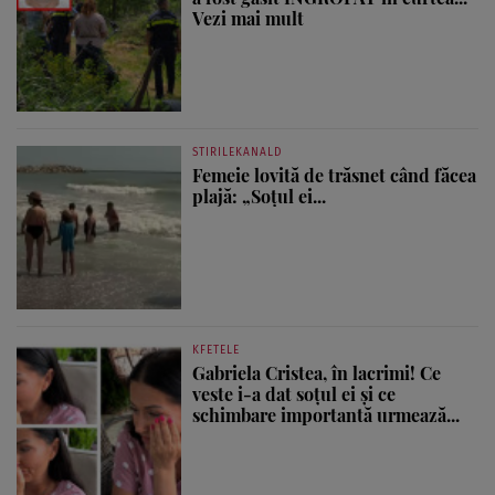
Vezi mai mult
STIRILEKANALD
Femeie lovită de trăsnet când făcea
plajă: „Soțul ei...
KFETELE
Gabriela Cristea, în lacrimi! Ce
veste i-a dat soțul ei și ce
schimbare importantă urmează...