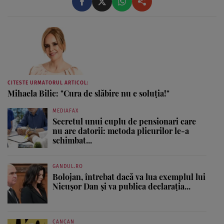
CITESTE URMATORUL ARTICOL:
Mihaela Bilic: "Cura de slăbire nu e soluţia!"
MEDIAFAX
Secretul unui cuplu de pensionari care
nu are datorii: metoda plicurilor le-a
schimbat...
GANDUL.RO
Bolojan, întrebat dacă va lua exemplul lui
Nicușor Dan și va publica declarația...
CANCAN