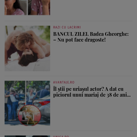
RAZI CU LACRIMI
BANCUL ZILEI. Badea Gheorghe:
– Nu pot face dragoste!
AVANTAJE.RO
Îl știi pe uriașul actor? A dat cu
piciorul unui mariaj de 38 de ani...