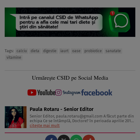
Tags:
calciu
dieta
digestie
iaurt
oase
probiotice
sanatate
vitamine
Urmărește CSID pe Social Media
Paula Rotaru - Senior Editor
Senior Editor,
paula.rotaru@gmail.com
A făcut parte din
echipa Ce se întâmplă, Doctore? în perioada aprilie 2013-
decembrie 2023. Articolele sale cuprind informații despre
citește mai mult
diverse afecțiuni, alimentația echilibrată, îngrijirea pielii
și sănătatea emoțională. Colaborări: Viața ...