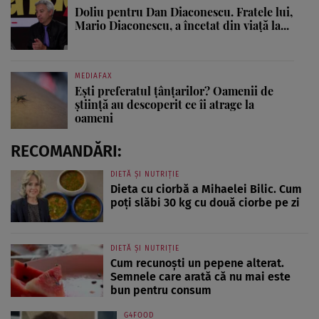
Doliu pentru Dan Diaconescu. Fratele lui,
Mario Diaconescu, a încetat din viață la...
MEDIAFAX
Ești preferatul țânțarilor? Oamenii de
știință au descoperit ce îi atrage la
oameni
RECOMANDĂRI:
DIETĂ ȘI NUTRIȚIE
Dieta cu ciorbă a Mihaelei Bilic. Cum
poți slăbi 30 kg cu două ciorbe pe zi
DIETĂ ȘI NUTRIȚIE
Cum recunoști un pepene alterat.
Semnele care arată că nu mai este
bun pentru consum
G4FOOD