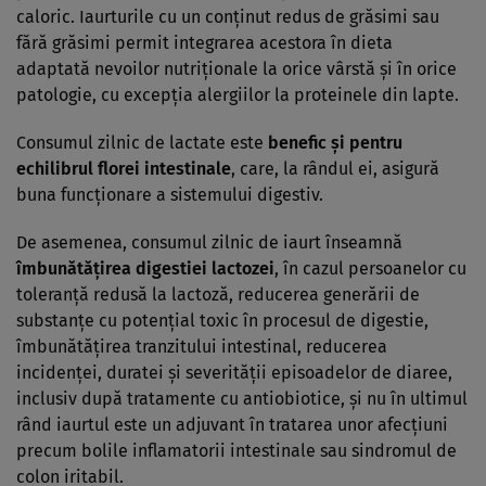
caloric. Iaurturile cu un conţinut redus de grăsimi sau
fără grăsimi permit integrarea acestora în dieta
adaptată nevoilor nutriţionale la orice vârstă şi în orice
patologie, cu excepţia alergiilor la proteinele din lapte.
Consumul zilnic de lactate este
benefic şi pentru
echilibrul florei intestinale
, care, la rândul ei, asigură
buna funcţionare a sistemului digestiv.
De asemenea, consumul zilnic de iaurt înseamnă
îmbunătăţirea digestiei lactozei
, în cazul persoanelor cu
toleranţă redusă la lactoză, reducerea generării de
substanţe cu potenţial toxic în procesul de digestie,
îmbunătăţirea tranzitului intestinal, reducerea
incidenţei, duratei şi severităţii episoadelor de diaree,
inclusiv după tratamente cu antiobiotice, şi nu în ultimul
rând iaurtul este un adjuvant în tratarea unor afecţiuni
precum bolile inflamatorii intestinale sau sindromul de
colon iritabil.