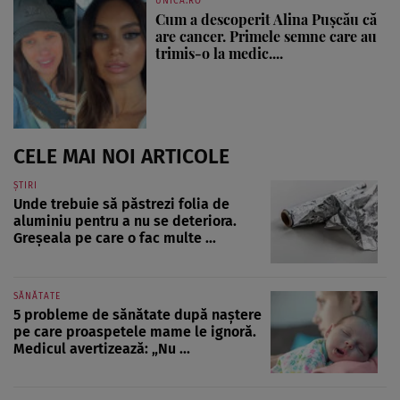
UNICA.RO
Cum a descoperit Alina Pușcău că
are cancer. Primele semne care au
trimis-o la medic....
CELE MAI NOI ARTICOLE
ȘTIRI
Unde trebuie să păstrezi folia de
aluminiu pentru a nu se deteriora.
Greșeala pe care o fac multe ...
SĂNĂTATE
5 probleme de sănătate după naștere
pe care proaspetele mame le ignoră.
Medicul avertizează: „Nu ...