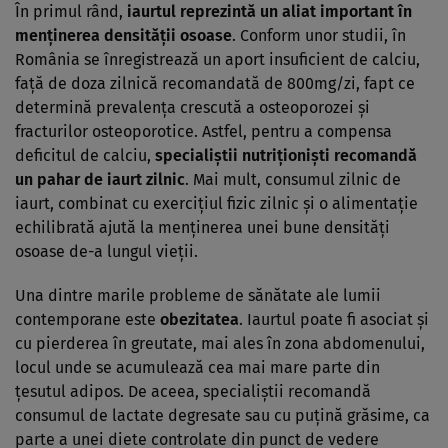
În primul rând,
iaurtul reprezintă un aliat important în
menţinerea densităţii osoase
. Conform unor studii, în
România se înregistrează un aport insuficient de calciu,
faţă de doza zilnică recomandată de 800mg/zi, fapt ce
determină prevalenţa crescută a osteoporozei şi
fracturilor osteoporotice. Astfel, pentru a compensa
deficitul de calciu,
specialiştii nutriţionişti recomandă
un pahar de iaurt zilnic
. Mai mult, consumul zilnic de
iaurt, combinat cu exerciţiul fizic zilnic şi o alimentaţie
echilibrată ajută la menţinerea unei bune densităţi
osoase de-a lungul vieţii.
Una dintre marile probleme de sănătate ale lumii
contemporane este
obezitatea
. Iaurtul poate fi asociat şi
cu pierderea în greutate, mai ales în zona abdomenului,
locul unde se acumulează cea mai mare parte din
ţesutul adipos. De aceea, specialiştii recomandă
consumul de lactate degresate sau cu puţină grăsime, ca
parte a unei diete controlate din punct de vedere