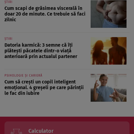
ȘTIRI
Cum scapi de grăsimea viscerală în
doar 20 de minute. Ce trebuie să faci
zilnic
ȘTIRI
Datoria karmică: 3 semne că îți
plătești păcatele dintr-o viață
anterioară prin actualul partener
PSIHOLOGIE ȘI CARIERĂ
Cum să crești un copil inteligent
emoțional. 4 greșeli pe care părinții
le fac din iubire
Calculator