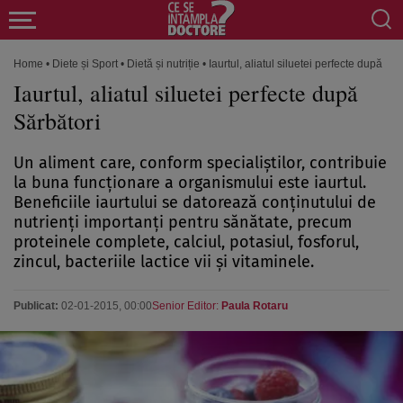
Home
•
Diete și Sport
•
Dietă și nutriție
•
Iaurtul, aliatul siluetei perfecte după Săr
Iaurtul, aliatul siluetei perfecte după
Sărbători
Un aliment care, conform specialiştilor, contribuie
la buna funcţionare a organismului este iaurtul.
Beneficiile iaurtului se datorează conţinutului de
nutrienţi importanţi pentru sănătate, precum
proteinele complete, calciul, potasiul, fosforul,
zincul, bacteriile lactice vii şi vitaminele.
Publicat:
02-01-2015, 00:00
Senior Editor:
Paula Rotaru