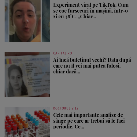
Experiment viral pe TikTok. Cum
se coc fursecuri în mașină, într-o
zi cu 38°C. „Chiar...
CAPITAL.RO
Ai încă buletinul vechi? Data după
care nu îl vei mai putea folosi,
chiar dacă...
DOCTORUL ZILEI
Cele mai importante analize de
sânge pe care ar trebui să le faci
periodic. Ce...