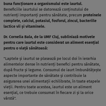
buna funcţionare a organismului este iaurtul.
Beneficiile iaurtului se datorează conţinutului de
nutrienţi importanţi pentru sănătate, precum
proteinele
complete, calciul, potasiul, fosforul, zincul, bacteriile
lactice vii şi vitaminele.
Dr. Cornelia Bala, de la UMF Cluj, subliniază motivele
pentru care iaurtul este considerat un aliment esenţial
pentru o viaţă sănătoasă:
”Laptele şi iaurtul se plasează pe locul doi în ierarhia
alimentelor dense în nutrienţi benefici pentru sănătate,
după fructe şi legume. Consumul de iaurt îmbunătăţeşte
aspecte importante de sănătate şi contribuie la
asigurarea unei alimentaţii echilibrate, în toate etapele
vieţii. Pentru toate acestea, iaurtul este un aliment
esenţial, ce trebuie consumat în fiecare zi şi la orice
vârstă”.