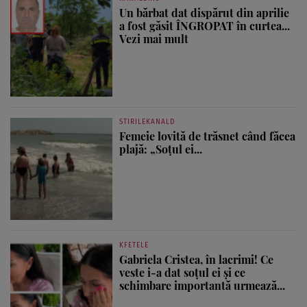
Un bărbat dat dispărut din aprilie
a fost găsit ÎNGROPAT în curtea...
Vezi mai mult
STIRILEKANALD
Femeie lovită de trăsnet când făcea
plajă: „Soțul ei...
KFETELE
Gabriela Cristea, în lacrimi! Ce
veste i-a dat soțul ei și ce
schimbare importantă urmează...