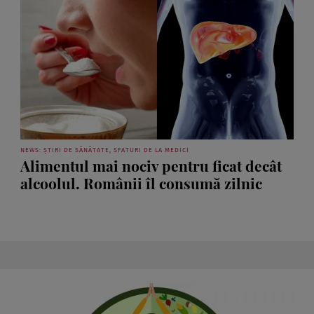
NEWS: ȘTIRI DE SĂNĂTATE, SFATURI DE LA MEDICI
Alimentul mai nociv pentru ficat decât
alcoolul. Românii îl consumă zilnic