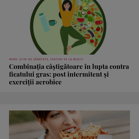
NEWS: ȘTIRI DE SĂNĂTATE, SFATURI DE LA MEDICI
Combinația câștigătoare în lupta contra
ficatului gras: post intermitent și
exerciții aerobice