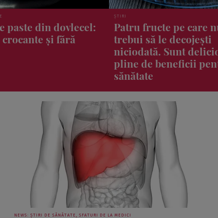
ȘTIRI
ucte pe care nu ar
Greșelile vestimentare
ă le decojești
pot strica zborul. Ce s
ă. Sunt delicioase și
și ce să eviți când căl
 beneficii pentru
cu avionul
NEWS: ȘTIRI DE SĂNĂTATE, SFATURI DE LA MEDICI