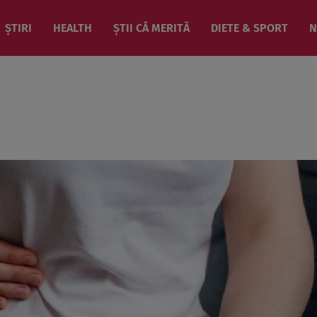
ȘTIRI
HEALTH
ȘTII CĂ MERITĂ
DIETE & SPORT
N