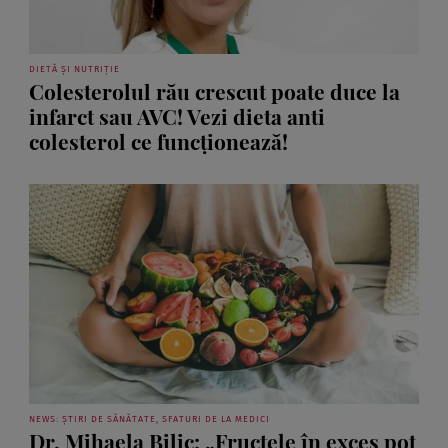
DIETĂ ȘI NUTRIȚIE
Colesterolul rău crescut poate duce la
infarct sau AVC! Vezi dieta anti
colesterol ce funcționează!
NEWS: ȘTIRI DE SĂNĂTATE, SFATURI DE LA MEDICI
Dr. Mihaela Bilic: „Fructele în exces pot