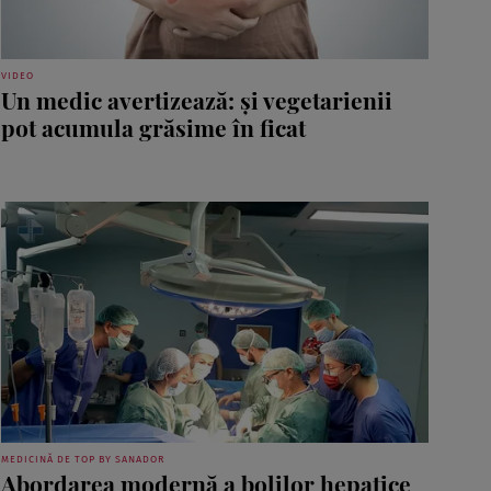
VIDEO
Un medic avertizează: și vegetarienii
pot acumula grăsime în ficat
MEDICINĂ DE TOP BY SANADOR
Abordarea modernă a bolilor hepatice