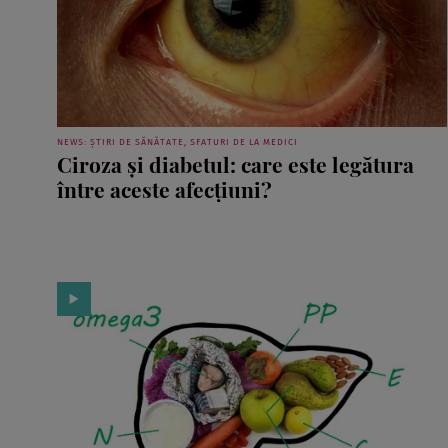
NEWS: ȘTIRI DE SĂNĂTATE, SFATURI DE LA MEDICI
Ciroza și diabetul: care este legătura
între aceste afecțiuni?