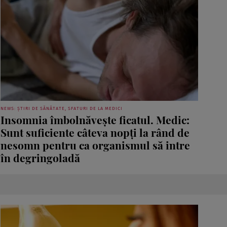
NEWS: ȘTIRI DE SĂNĂTATE, SFATURI DE LA MEDICI
Insomnia îmbolnăvește ficatul. Medic:
Sunt suficiente câteva nopți la rând de
nesomn pentru ca organismul să intre
în degringoladă