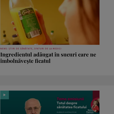
NEWS: ȘTIRI DE SĂNĂTATE, SFATURI DE LA MEDICI
Ingredientul adăugat în sucuri care ne
îmbolnăvește ficatul