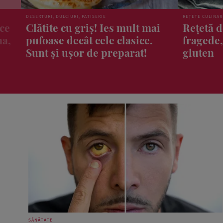
REȚETE CULINARE
ȘTIRI
i
Rețetă de paste din dovlecel:
Patru fr
fragede, crocante și fără
trebui s
gluten
niciodat
pline de
sănătate
SĂNĂTATE