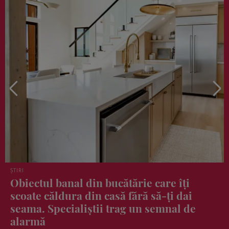
DIETĂ ȘI NUTRIȚIE
Gustarea care te ajută să trăiești ca cei
mai longevivi oameni din lume. Un
kilogram costă 10 lei