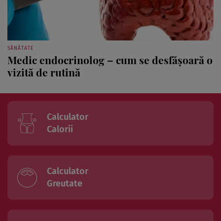
SĂNĂTATE
Medic endocrinolog – cum se desfăşoară o
vizită de rutină
Calculator
Calorii
Calculator
Greutate
Calculator