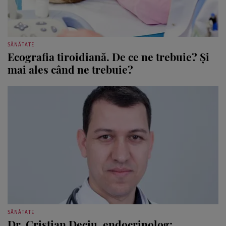
SĂNĂTATE
Ecografia tiroidiană. De ce ne trebuie? Şi
mai ales când ne trebuie?
SĂNĂTATE
Dr. Cristian Deciu, endocrinolog:
”Osteoporoza este o boală endocrină şi se