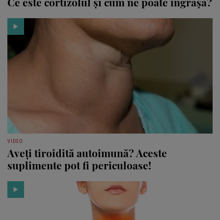
Ce este cortizolul și cum ne poate îngrășa?
VIDEO
Aveți tiroidită autoimună? Aceste
suplimente pot fi periculoase!