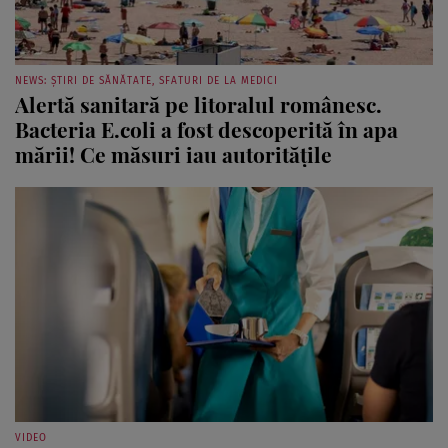
NEWS: ȘTIRI DE SĂNĂTATE, SFATURI DE LA MEDICI
Alertă sanitară pe litoralul românesc.
Bacteria E.coli a fost descoperită în apa
mării! Ce măsuri iau autoritățile
VIDEO