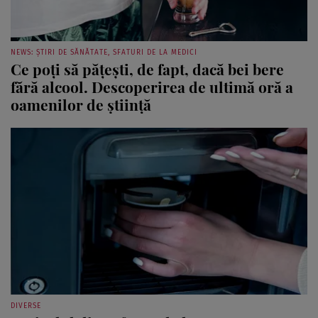
NEWS: ȘTIRI DE SĂNĂTATE, SFATURI DE LA MEDICI
Ce poți să pățești, de fapt, dacă bei bere
fără alcool. Descoperirea de ultimă oră a
oamenilor de știință
DIVERSE