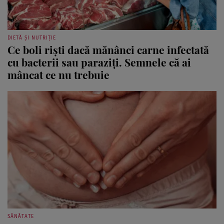
DIETĂ ȘI NUTRIȚIE
Ce boli riști dacă mănânci carne infectată
cu bacterii sau paraziți. Semnele că ai
mâncat ce nu trebuie
SĂNĂTATE
Infecția urinară în sarcină: cauze,