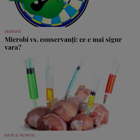
SĂNĂTATE
Microbi vs. conservanţi: ce e mai sigur
vara?
DIETĂ ȘI NUTRIȚIE
Carne de pui cu hormoni, arsenic şi