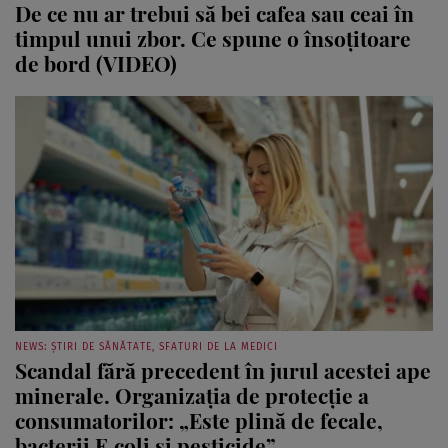
De ce nu ar trebui să bei cafea sau ceai în
timpul unui zbor. Ce spune o însoţitoare
de bord (VIDEO)
NEWS: ȘTIRI DE SĂNĂTATE, SFATURI DE LA MEDICI
Scandal fără precedent în jurul acestei ape
minerale. Organizația de protecție a
consumatorilor: „Este plină de fecale,
bacterii E.coli și pesticide”