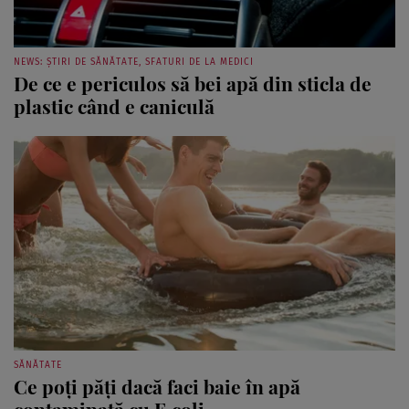
NEWS: ȘTIRI DE SĂNĂTATE, SFATURI DE LA MEDICI
De ce e periculos să bei apă din sticla de
plastic când e caniculă
SĂNĂTATE
Ce poți păți dacă faci baie în apă
contaminată cu E.coli