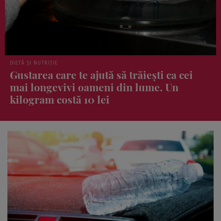
VEDETE
Reteța de brioșe cu banane și afine a
Elwirei Petre. Ce fel de unt folosește
pentru acest desert