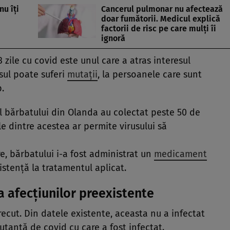
nu îți
Cancerul pulmonar nu afectează
doar fumătorii. Medicul explică
factorii de risc pe care mulți îi
ignoră
 zile cu covid este unul care a atras interesul
usul poate suferi
mutații
, la persoanele care sunt
.
ul bărbatului din Olanda au colectat peste 50 de
le dintre acestea ar permite virusului să
are, bărbatului i-a fost administrat un
medicament
istență la tratamentul aplicat.
a afecțiunilor preexistente
recut. Din datele existente, aceasta nu a infectat
tantă de covid cu care a fost infectat.