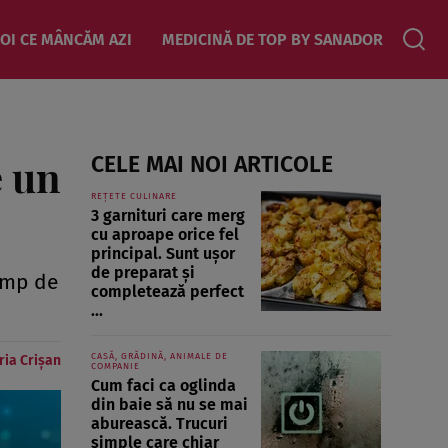
OI CE MÂNCĂM AZI
MEDICINĂ DE TOP BY SANADOR
e un
CELE MAI NOI ARTICOLE
REȚETE CULINARE
3 garnituri care merg
cu aproape orice fel
principal. Sunt ușor
de preparat și
timp de
completează perfect
...
CASĂ, GRĂDINĂ, ANIMALE DE
ria Crișan
COMPANIE
Cum faci ca oglinda
din baie să nu se mai
aburească. Trucuri
simple care chiar