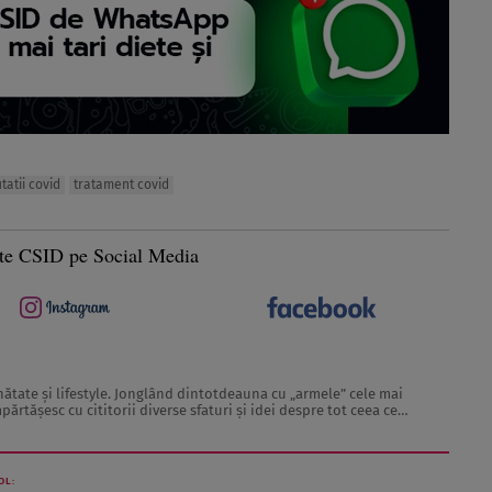
tatii covid
tratament covid
te CSID pe Social Media
nătate și lifestyle. Jonglând dintotdeauna cu „armele” cele mai
părtășesc cu cititorii diverse sfaturi și idei despre tot ceea ce
umos. Lucrez în jurnalism de 3 ani, ...
OL: