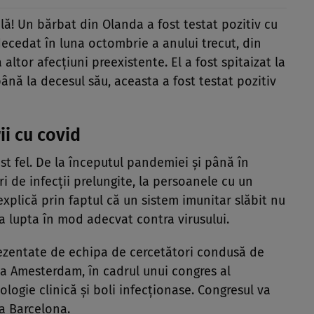
ă! Un bărbat din Olanda a fost testat pozitiv cu
 decedat în luna octombrie a anului trecut, din
 altor afecțiuni preexistente. El a fost spitaizat la
ână la decesul său, aceasta a fost testat pozitiv
ii cu covid
st fel. De la începutul pandemiei și până în
i de infecții prelungite, la persoanele cu un
 explică prin faptul că un sistem imunitar slăbit nu
a lupta în mod adecvat contra virusului.
prezentate de echipa de cercetători condusă de
a Amesterdam, în cadrul unui congres al
logie clinică și boli infecționase. Congresul va
la Barcelona.