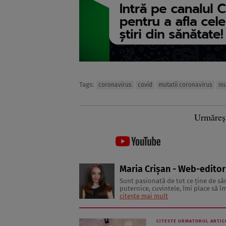
Tags:
coronavirus
covid
mutatii coronavirus
mu
Urmăreș
Maria Crișan - Web-editor
Sunt pasionată de tot ce ține de să
puternice, cuvintele, îmi place să îm
înseamnă o viață trăită sănătos și fr
citește mai mult
CITESTE URMATORUL ARTIC