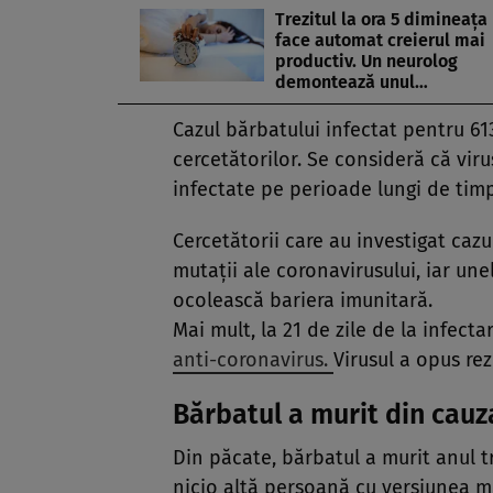
Trezitul la ora 5 dimineața 
face automat creierul mai
productiv. Un neurolog
demontează unul…
Cazul bărbatului infectat pentru 613
cercetătorilor. Se consideră că vir
infectate pe perioade lungi de timp
Cercetătorii care au investigat caz
mutații ale coronavirusului, iar une
ocolească bariera imunitară.
Mai mult, la 21 de zile de la infect
anti-coronavirus.
Virusul a opus rez
Bărbatul a murit din cauz
Din păcate, bărbatul a murit anul t
nicio altă persoană cu versiunea mu