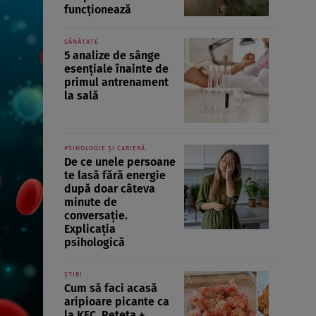
funcționează
SĂNĂTATE
5 analize de sânge
esențiale înainte de
primul antrenament
la sală
PSIHOLOGIE ȘI CARIERĂ
De ce unele persoane
te lasă fără energie
după doar câteva
minute de
conversație.
Explicația
psihologică
ȘTIRI
Cum să faci acasă
aripioare picante ca
la KFC. Rețeta +