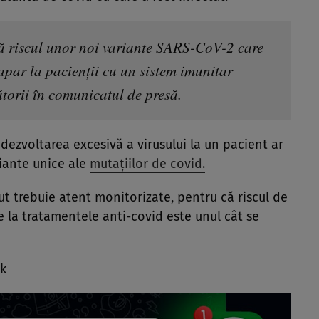
ţă riscul unor noi variante SARS-CoV-2 care
 apar la pacienţii cu un sistem imunitar
torii în comunicatul de presă.
 dezvoltarea excesivă a virusului la un pacient ar
iante unice ale
mutațiilor de covid.
t trebuie atent monitorizate, pentru că riscul de
e la tratamentele anti-covid este unul cât se
ck