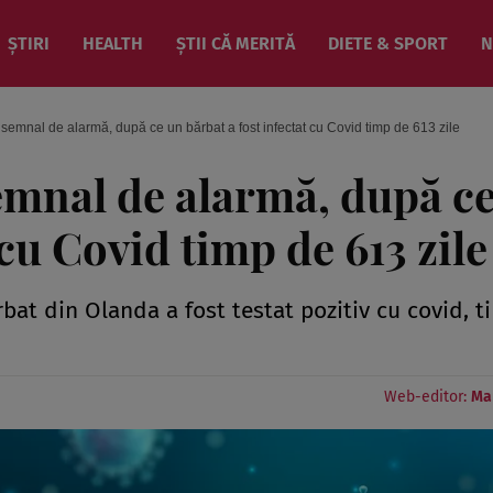
ȘTIRI
HEALTH
ȘTII CĂ MERITĂ
DIETE & SPORT
N
n semnal de alarmă, după ce un bărbat a fost infectat cu Covid timp de 613 zile
semnal de alarmă, după c
 cu Covid timp de 613 zile
rbat din Olanda a fost testat pozitiv cu covid, 
Web-editor:
Ma