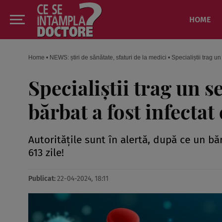
HOME
Home
•
NEWS: știri de sănătate, sfaturi de la medici
•
Specialiștii trag u
Specialiștii trag un 
bărbat a fost infectat
Autoritățile sunt în alertă, după ce un bă
613 zile!
Publicat:
22-04-2024, 18:11