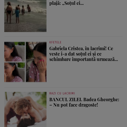
plajă: „Soțul ei...
KFETELE
Gabriela Cristea, în lacrimi! Ce
veste i-a dat soțul ei și ce
schimbare importantă urmează...
RAZI CU LACRIMI
BANCUL ZILEI. Badea Gheorghe:
– Nu pot face dragoste!