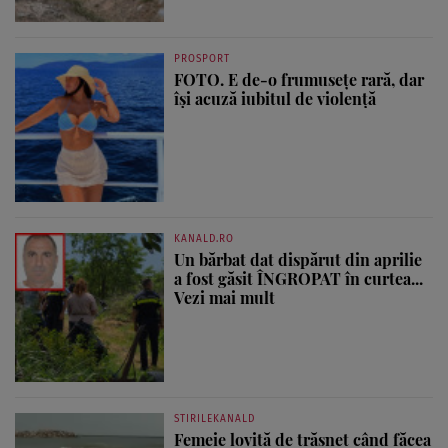
PROSPORT
FOTO. E de-o frumusețe rară, dar
își acuză iubitul de violență
KANALD.RO
Un bărbat dat dispărut din aprilie
a fost găsit ÎNGROPAT în curtea...
Vezi mai mult
STIRILEKANALD
Femeie lovită de trăsnet când făcea