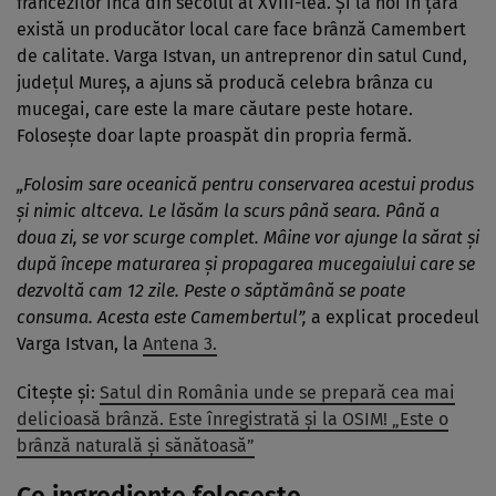
francezilor încă din secolul al XVIII-lea. Și la noi în țară
există un producător local care face brânză Camembert
de calitate. Varga Istvan, un antreprenor din satul Cund,
județul Mureș, a ajuns să producă celebra brânza cu
mucegai, care este la mare căutare peste hotare.
Folosește doar lapte proaspăt din propria fermă.
„Folosim sare oceanică pentru conservarea acestui produs
şi nimic altceva. Le lăsăm la scurs până seara. Până a
doua zi, se vor scurge complet. Mâine vor ajunge la sărat şi
după începe maturarea şi propagarea mucegaiului care se
dezvoltă cam 12 zile. Peste o săptămână se poate
consuma. Acesta este Camembertul”,
a explicat procedeul
Varga Istvan, la
Antena 3.
Citește și:
Satul din România unde se prepară cea mai
delicioasă brânză. Este înregistrată și la OSIM! „Este o
brânză naturală și sănătoasă”
Ce ingrediente folosește