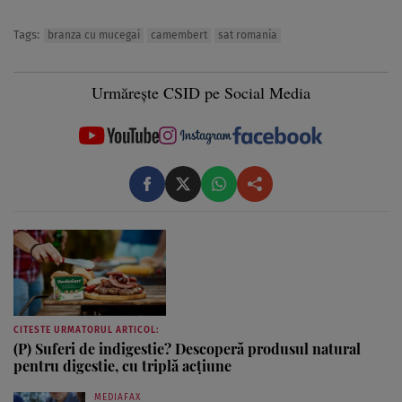
Tags:
branza cu mucegai
camembert
sat romania
Urmărește CSID pe Social Media
CITESTE URMATORUL ARTICOL:
(P) Suferi de indigestie? Descoperă produsul natural
pentru digestie, cu triplă acțiune
MEDIAFAX