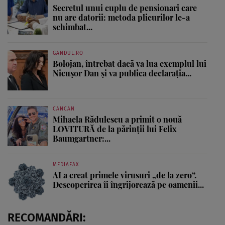
Secretul unui cuplu de pensionari care
nu are datorii: metoda plicurilor le-a
schimbat...
GANDUL.RO
Bolojan, întrebat dacă va lua exemplul lui
Nicușor Dan și va publica declarația...
CANCAN
Mihaela Rădulescu a primit o nouă
LOVITURĂ de la părinții lui Felix
Baumgartner:...
MEDIAFAX
AI a creat primele virusuri „de la zero”.
Descoperirea îi îngrijorează pe oamenii...
RECOMANDĂRI: