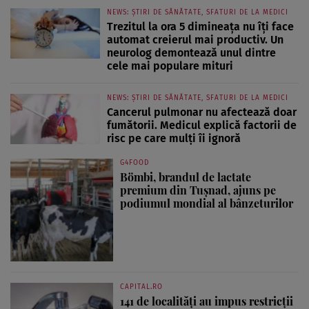
NEWS: ȘTIRI DE SĂNĂTATE, SFATURI DE LA MEDICI
Trezitul la ora 5 dimineața nu îți face
automat creierul mai productiv. Un
neurolog demontează unul dintre
cele mai populare mituri
NEWS: ȘTIRI DE SĂNĂTATE, SFATURI DE LA MEDICI
Cancerul pulmonar nu afectează doar
fumătorii. Medicul explică factorii de
risc pe care mulți îi ignoră
G4FOOD
Bömbi, brandul de lactate
premium din Tușnad, ajuns pe
podiumul mondial al bânzeturilor
CAPITAL.RO
141 de localități au impus restricții