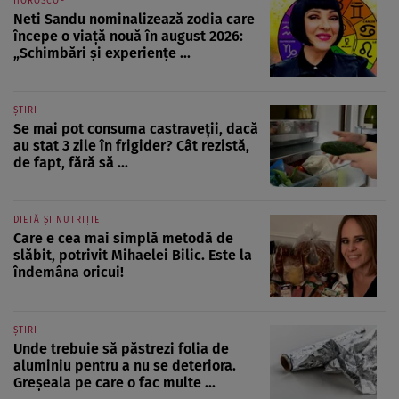
HOROSCOP
Neti Sandu nominalizează zodia care
începe o viață nouă în august 2026:
„Schimbări și experiențe ...
ȘTIRI
Se mai pot consuma castraveții, dacă
au stat 3 zile în frigider? Cât rezistă,
de fapt, fără să ...
DIETĂ ȘI NUTRIȚIE
Care e cea mai simplă metodă de
slăbit, potrivit Mihaelei Bilic. Este la
îndemâna oricui!
ȘTIRI
Unde trebuie să păstrezi folia de
aluminiu pentru a nu se deteriora.
Greșeala pe care o fac multe ...