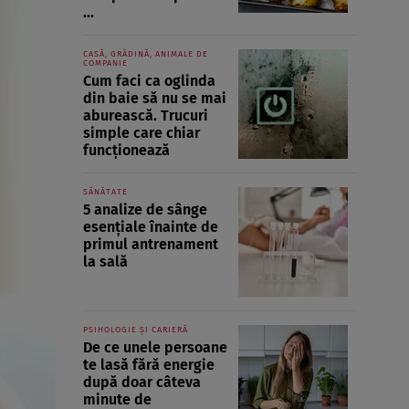
...
CASĂ, GRĂDINĂ, ANIMALE DE
COMPANIE
Cum faci ca oglinda
din baie să nu se mai
aburească. Trucuri
simple care chiar
funcționează
SĂNĂTATE
5 analize de sânge
esențiale înainte de
primul antrenament
la sală
PSIHOLOGIE ȘI CARIERĂ
De ce unele persoane
te lasă fără energie
după doar câteva
minute de