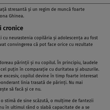
iaţă stresantă şi un regim de muncă foarte
mona Ghinea.
i cronice
ți cu neurastenia copilăria şi adolescenţa au fost
ivat convingerea că pot face orice cu rezultate
oreau părinţii şi nu copilul. În principiu, laudele
cel puţin în comparaţie cu duritatea şi abuzurile.
excesiv, copilul devine în timp foarte interesat
onderant linia trasată de părinţi. Nu mai
eşte să facă şi ce nu.
 o stimă de sine scăzută, o mulţime de fantezii
nu în ultimul rând o slabă capacitate de a se