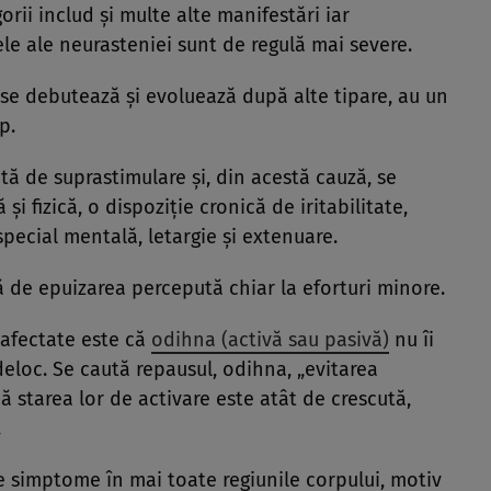
orii includ şi multe alte manifestări iar
le ale neurasteniei sunt de regulă mai severe.
ase debutează şi evoluează după alte tipare, au un
p.
gită de suprastimulare şi, din acestă cauză, se
şi fizică, o dispoziţie cronică de iritabilitate,
special mentală, letargie şi extenuare.
ă de epuizarea percepută chiar la eforturi minore.
afectate este că
odihna (activă sau pasivă)
nu îi
deloc. Se caută repausul, odihna, „evitarea
că starea lor de activare este atât de crescută,
.
de simptome în mai toate regiunile corpului, motiv