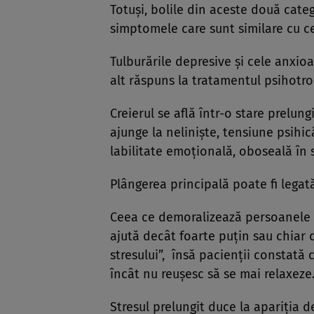
Totuşi, bolile din aceste două categ
simptomele care sunt similare cu ce
Tulburările depresive şi cele anxio
alt răspuns la tratamentul psihotro
Creierul se află într-o stare prelun
ajunge la nelinişte, tensiune psihică 
labilitate emoţională, oboseală în 
Plângerea principală poate fi legat
Ceea ce demoralizează persoanele 
ajută decât foarte puţin sau chiar 
stresului”, însă pacienţii constată 
încât nu reuşesc să se mai relaxeze
Stresul prelungit duce la apariţia 