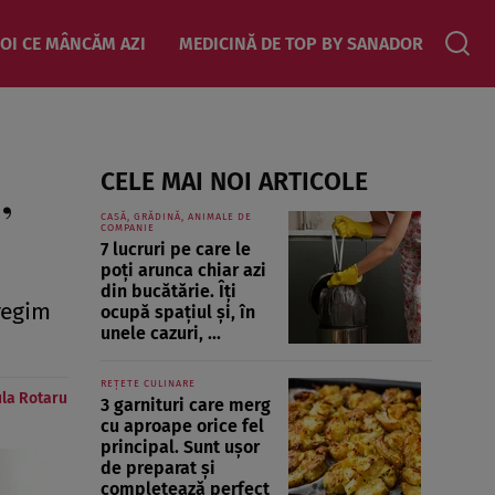
OI CE MÂNCĂM AZI
MEDICINĂ DE TOP BY SANADOR
,
CELE MAI NOI ARTICOLE
CASĂ, GRĂDINĂ, ANIMALE DE
COMPANIE
7 lucruri pe care le
poți arunca chiar azi
din bucătărie. Îți
regim
ocupă spațiul și, în
unele cazuri, ...
REȚETE CULINARE
la Rotaru
3 garnituri care merg
cu aproape orice fel
principal. Sunt ușor
de preparat și
completează perfect