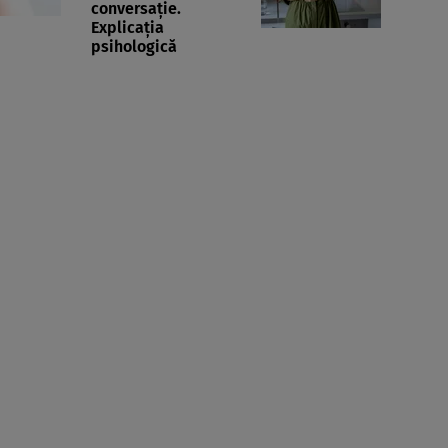
conversație.
Explicația
psihologică