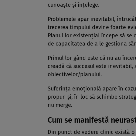
cunoaşte şi înţelege.
Problemele apar inevitabil, întrucât 
trecerea timpului devine foarte evi
Planul lor existenţial începe să se 
de capacitatea de a le gestiona să
Primul lor gând este că nu au încerc
creadă că succesul este inevitabil,
obiectivelor/planului.
Suferinţa emoţională apare în cazul
propun şi, în loc să schimbe strateg
nu merge.
Cum se manifestă neuras
Din punct de vedere clinic există o