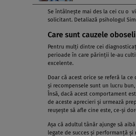
Se întâlneşte mai des la cei cu o v
solicitant. Detaliază psihologul Si
Care sunt cauzele oboseli
Pentru mulţi dintre cei diagnostica
perioade în care părinţii le-au cult
excelente.
Doar că acest orice se referă la ce d
şi recompensele sunt un lucru bun, 
Însă, dacă acest comportament este 
de aceste aprecieri şi urmează prep
reuşeşte să afle cine este, ce-şi dor
Aşa că adultul tânăr ajunge să aibă
legate de succes şi performanţă şi 