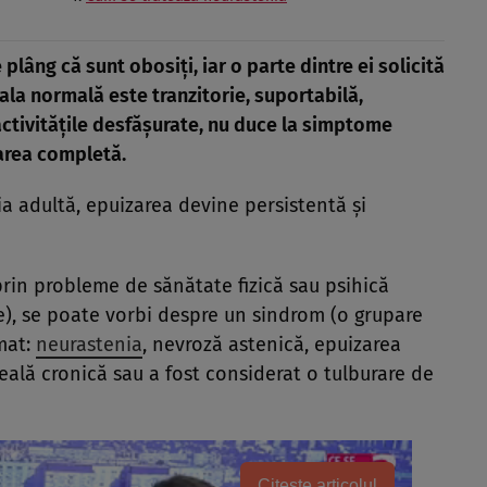
 plâng că sunt obosiţi, iar o parte dintre ei solicită
ala normală este tranzitorie, suportabilă,
 activităţile desfăşurate, nu duce la simptome
area completă.
a adultă, epuizarea devine persistentă şi
prin probleme de sănătate fizică sau psihică
e), se poate vorbi despre un sindrom (o grupare
mat:
neurastenia
, nevroză astenică, epuizarea
ală cronică sau a fost considerat o tulburare de
Citește articolul