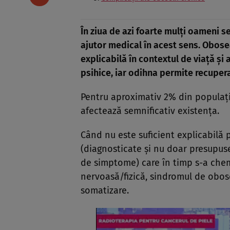
În ziua de azi foarte mulţi oameni se
ajutor medical în acest sens. Obose
explicabilă în contextul de viaţă şi
psihice, iar odihna permite recuper
Pentru aproximativ 2% din populaţi
afectează semnificativ existenţa.
Când nu este suficient explicabilă 
(diagnosticate şi nu doar presupus
de simptome) care în timp s-a che
nervoasă/fizică, sindromul de obose
somatizare.