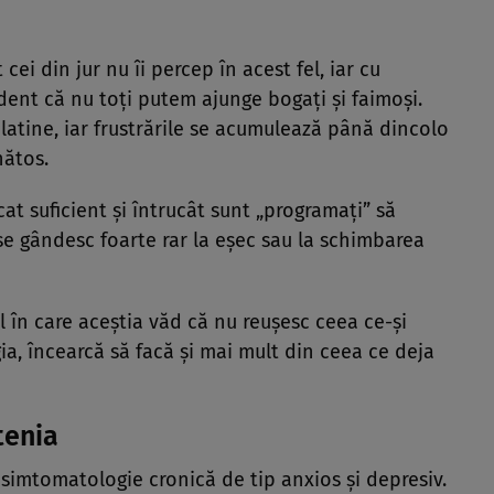
cei din jur nu îi percep în acest fel, iar cu
dent că nu toţi putem ajunge bogaţi şi faimoşi.
clatine, iar frustrările se acumulează până dincolo
nătos.
at suficient şi întrucât sunt „programaţi” să
 se gândesc foarte rar la eşec sau la schimbarea
 în care aceştia văd că nu reuşesc ceea ce-şi
ia, încearcă să facă şi mai mult din ceea ce deja
tenia
 simtomatologie cronică de tip anxios şi depresiv.