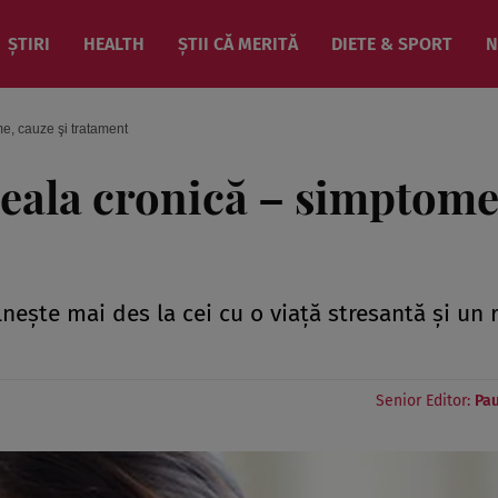
ȘTIRI
HEALTH
ȘTII CĂ MERITĂ
DIETE & SPORT
N
e, cauze şi tratament
eala cronică – simptome
neşte mai des la cei cu o viaţă stresantă şi un 
Senior Editor:
Pau