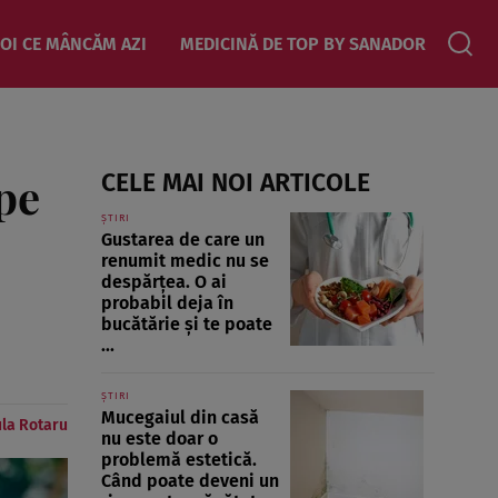
OI CE MÂNCĂM AZI
MEDICINĂ DE TOP BY SANADOR
pe
CELE MAI NOI ARTICOLE
ȘTIRI
Gustarea de care un
renumit medic nu se
despărțea. O ai
probabil deja în
bucătărie și te poate
...
ȘTIRI
Mucegaiul din casă
la Rotaru
nu este doar o
problemă estetică.
Când poate deveni un