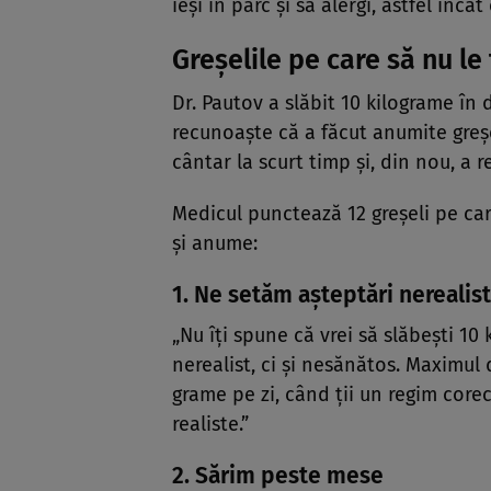
ieși în parc și să alergi, astfel în
Greșelile pe care să nu le 
Dr. Pautov a slăbit 10 kilograme în d
recunoaște că a făcut anumite greșe
cântar la scurt timp și, din nou, a 
Medicul punctează 12 greșeli pe car
și anume:
1. Ne setăm așteptări nerealis
„Nu îți spune că vrei să slăbești 10 
nerealist, ci și nesănătos. Maximul
grame pe zi, când ții un regim corect
realiste.”
2. Sărim peste mese