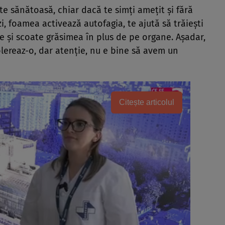
e sănătoasă, chiar dacă te simți amețit și fără
zi, foamea activează autofagia, te ajută să trăiești
e și scoate grăsimea în plus de pe organe. Așadar,
lereaz-o, dar atenție, nu e bine să avem un
Citește articolul