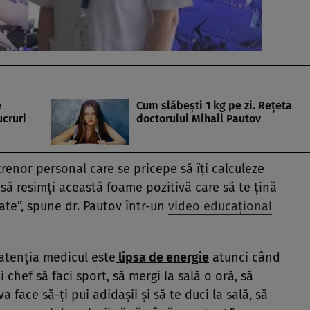
e
Cum slăbești 1 kg pe zi. Rețeta
ucruri
doctorului Mihail Pautov
trenor personal care se pricepe să îți calculeze
t să resimți această foame pozitivă care să te țină
tate”, spune dr. Pautov într-un
video educațional
 atenția medicul este
lipsa de energie
atunci când
i chef să faci sport, să mergi la sală o oră, să
va face să-ți pui adidașii și să te duci la sală, să