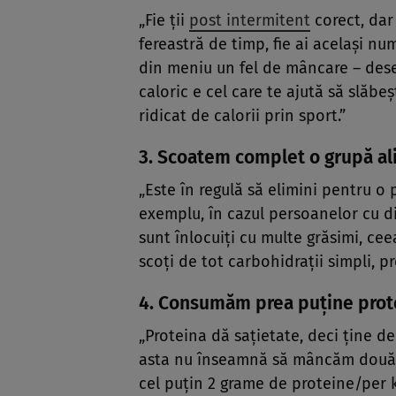
„Fie ții
post intermitent
corect, dar
fereastră de timp, fie ai același n
din meniu un fel de mâncare – desert
caloric e cel care te ajută să slăb
ridicat de calorii prin sport.”
3. Scoatem complet o grupă a
„Este în regulă să elimini pentru o 
exemplu, în cazul persoanelor cu di
sunt înlocuiți cu multe grăsimi, cee
scoți de tot carbohidrații simpli, p
4. Consumăm prea puține pro
„Proteina dă sațietate, deci ține de
asta nu înseamnă să mâncăm două fri
cel puțin 2 grame de proteine/per 