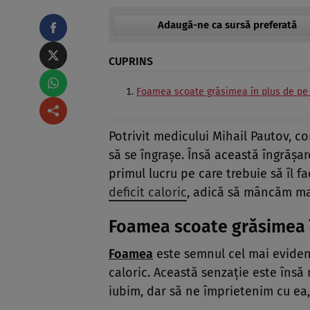
Adaugă-ne ca sursă preferată
CUPRINS
Foamea scoate grăsimea în plus de pe
Potrivit medicului Mihail Pautov, c
să se îngrașe. Însă această îngrășar
primul lucru pe care trebuie să îl 
deficit caloric
, adică să mâncăm ma
Foamea scoate grăsimea î
Foamea
este semnul cel mai evident
caloric. Această senzație este însă
iubim, dar să ne împrietenim cu ea