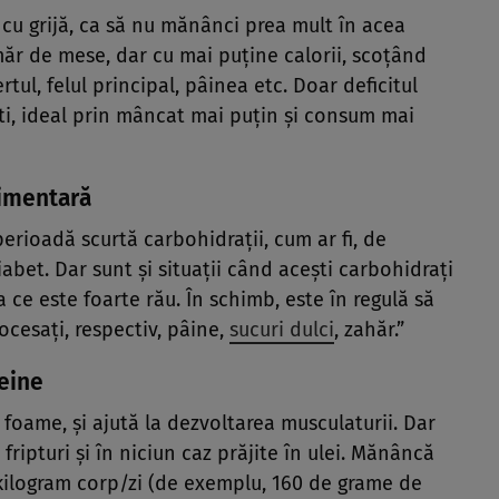
 cu grijă, ca să nu mănânci prea mult în acea
umăr de mese, dar cu mai puține calorii, scoțând
ul, felul principal, pâinea etc. Doar deficitul
ești, ideal prin mâncat mai puțin și consum mai
limentară
perioadă scurtă carbohidrații, cum ar fi, de
abet. Dar sunt și situații când acești carbohidrați
a ce este foarte rău. În schimb, este în regulă să
rocesați, respectiv, pâine,
sucuri dulci
, zahăr.”
teine
 foame, și ajută la dezvoltarea musculaturii. Dar
pturi și în niciun caz prăjite în ulei. Mănâncă
kilogram corp/zi (de exemplu, 160 de grame de