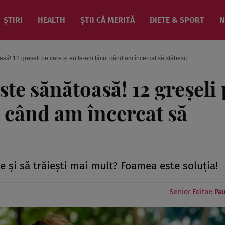
ȘTIRI
HEALTH
ȘTII CĂ MERITĂ
DIETE & SPORT
N
să! 12 greșeli pe care și eu le-am făcut când am încercat să slăbesc
te sănătoasă! 12 greșeli 
t când am încercat să
ne și să trăiești mai mult? Foamea este soluția!
Senior Editor:
Pau