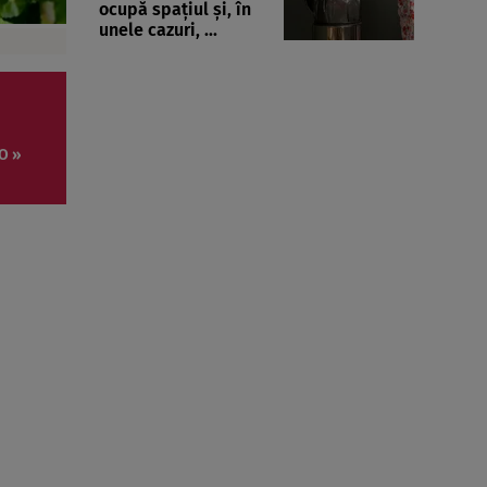
ocupă spațiul și, în
unele cazuri, ...
O »