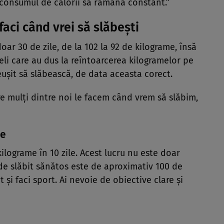
cât consumul de calorii să rămână constant.”
faci când vrei să slăbești
oar 30 de zile, de la 102 la 92 de kilograme, însă
li care au dus la reîntoarcerea kilogramelor pe
reușit să slăbească, de data aceasta corect.
e mulți dintre noi le facem când vrem să slăbim,
te
kilograme în 10 zile. Acest lucru nu este doar
 de slăbit sănătos este de aproximativ 100 de
 și faci sport. Ai nevoie de obiective clare și