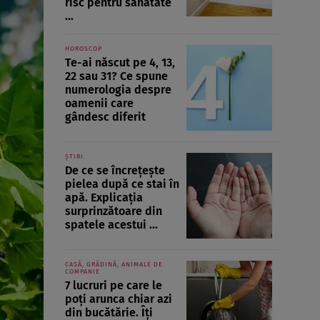
risc pentru sănătate
...
HOROSCOP
Te-ai născut pe 4, 13,
22 sau 31? Ce spune
numerologia despre
oamenii care
gândesc diferit
ȘTIRI
De ce se încrețește
pielea după ce stai în
apă. Explicația
surprinzătoare din
spatele acestui ...
CASĂ, GRĂDINĂ, ANIMALE DE
COMPANIE
7 lucruri pe care le
poți arunca chiar azi
din bucătărie. Îți