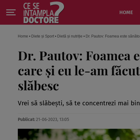
HOME
Home
•
Diete și Sport
•
Dietă și nutriție
•
Dr. Pautov: Foamea este sănătoa
Dr. Pautov: Foamea es
care și eu le-am făcu
slăbesc
Vrei să slăbești, să te concentrezi mai bi
Publicat:
21-06-2023, 13:05