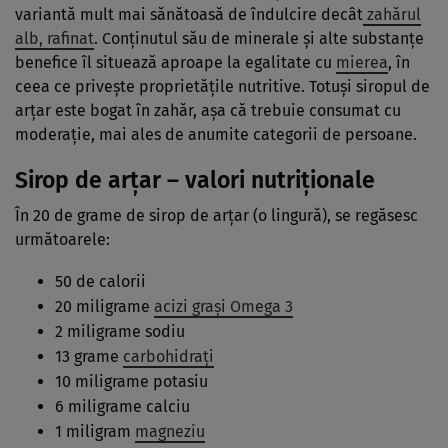
variantă mult mai sănătoasă de îndulcire decât
zahărul
alb, rafinat
. Conţinutul său de minerale şi alte substanţe
benefice îl situează aproape la egalitate cu
mierea
, în
ceea ce priveşte proprietăţile nutritive. Totuşi siropul de
arţar este bogat în zahăr, aşa că trebuie consumat cu
moderaţie, mai ales de anumite categorii de persoane.
Sirop de arţar – valori nutriţionale
În 20 de grame de sirop de arţar (o lingură), se regăsesc
următoarele:
50 de calorii
20 miligrame
acizi graşi Omega 3
2 miligrame sodiu
13 grame
carbohidraţi
10 miligrame potasiu
6 miligrame calciu
1 miligram
magneziu