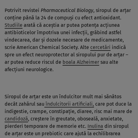
Potrivit revistei
Pharmaceutical Biology
, siropul de arţar
conţine până la 24 de compuşi cu efect antioxidant.
Studiile
arată că aceştia ar putea potenţa acţiunea
antibioticelor împotriva unei infecţii, grăbind astfel
vindecarea, dar şi dozele necesare de medicamente,
scrie American Chemical Society. Alte
cercetări
indică
spre un efect neuroprotector al siropului pur de arţar –
ar putea reduce riscul de
boala Alzheimer
sau alte
afecţiuni neurologice.
Siropul de arţar este un îndulcitor mult mai sănătos
decât zahărul sau
îndulcitorii artificiali,
care pot duce la
indigestie, crampe, constipaţie, diaree, risc mai mare de
candidoză
, creştere în greutate, oboseală, anxietate,
pierderi temporare de memorie etc.
Inulina
din siropul
de arţar este un prebiotic care ajută la echilibrarea