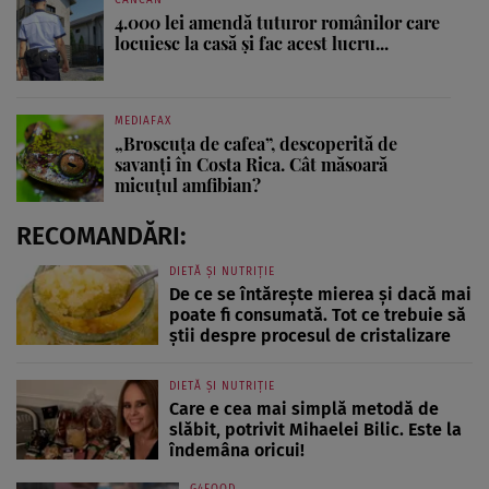
4.000 lei amendă tuturor românilor care
locuiesc la casă și fac acest lucru...
MEDIAFAX
„Broscuța de cafea”, descoperită de
savanți în Costa Rica. Cât măsoară
micuțul amfibian?
RECOMANDĂRI:
DIETĂ ȘI NUTRIȚIE
De ce se întărește mierea și dacă mai
poate fi consumată. Tot ce trebuie să
știi despre procesul de cristalizare
DIETĂ ȘI NUTRIȚIE
Care e cea mai simplă metodă de
slăbit, potrivit Mihaelei Bilic. Este la
îndemâna oricui!
G4FOOD