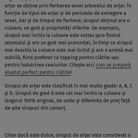
arţar se obţine prin fierberea sevei arborelui de arţar. În
funcţie de tipul de arţar şi de perioada de extragere a
sevei, dar şi de timpul de fierbere, siropul obţinut are o
culoare, un gust şi proprietăţi diferite. De exemplu,
siropul mai închis la culoare este extras spre finalul
sezonului şi are un gust mai pronunţat, în timp ce siropul
mai deschis la culoare este mai lichid şi are o aromă mai
subtilă, fiind preferat ca topping pentru clătite sau
pentru îndulcirea ceaiurilor. Citeşte aici
cum se prepară
aluatul perfect pentru clătite
!
Siropul de arţar este clasificat în mai multe grade: A, B, C
şi D. Siropul de grad D este cel mai închis la culoare şi
singurul 100% original, de unde şi diferenta de preţ faţă
de alte siropuri din comerţ.
Chiar dacă este dulce, siropul de arţar este considerat o