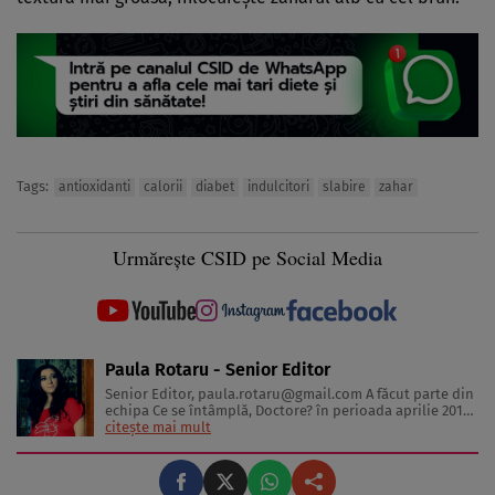
Tags:
antioxidanti
calorii
diabet
indulcitori
slabire
zahar
Urmărește CSID pe Social Media
Paula Rotaru - Senior Editor
Senior Editor,
paula.rotaru@gmail.com
A făcut parte din
echipa Ce se întâmplă, Doctore? în perioada aprilie 2013-
decembrie 2023. Articolele sale cuprind informații despre
citește mai mult
diverse afecțiuni, alimentația echilibrată, îngrijirea pielii
și sănătatea emoțională. Colaborări: Viața ...