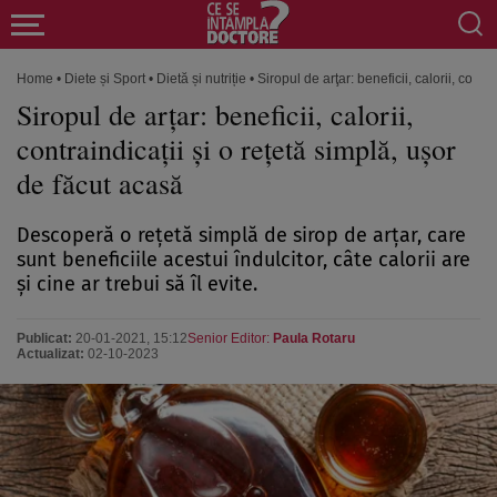
Home
•
Diete și Sport
•
Dietă și nutriție
•
Siropul de arţar: beneficii, calorii, contr
Siropul de arţar: beneficii, calorii,
contraindicaţii şi o reţetă simplă, uşor
de făcut acasă
Descoperă o reţetă simplă de sirop de arţar, care
sunt beneficiile acestui îndulcitor, câte calorii are
şi cine ar trebui să îl evite.
Publicat:
20-01-2021, 15:12
Senior Editor:
Paula Rotaru
Actualizat:
02-10-2023