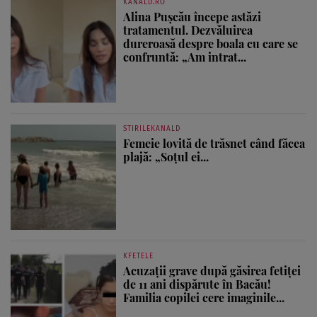
KANALD.RO
Alina Pușcău începe astăzi
tratamentul. Dezvăluirea
dureroasă despre boala cu care se
confruntă: „Am intrat...
STIRILEKANALD
Femeie lovită de trăsnet când făcea
plajă: „Soțul ei...
KFETELE
Acuzații grave după găsirea fetiței
de 11 ani dispărute în Bacău!
Familia copilei cere imaginile...