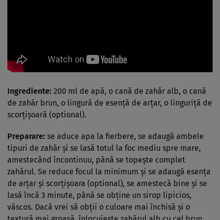
Ingrediente:
200 ml de apă, o cană de zahăr alb, o cană
de zahăr brun, o lingură de esenţă de arţar, o linguriţă de
scorţişoară (optional).
Preparare:
se aduce apa la fierbere, se adaugă ambele
tipuri de zahăr şi se lasă totul la foc mediu spre mare,
amestecând încontinuu, până se topeşte complet
zahărul. Se reduce focul la minimum şi se adaugă esenţa
de arţar şi scorţişoara (optional), se amestecă bine şi se
lasă încă 3 minute, până se obţine un sirop lipicios,
vâscos. Dacă vrei să obţii o culoare mai închisă şi o
textură mai groasă, înlocuieşte zahărul alb cu cel brun.