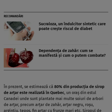
RECOMANDĂRI
Sucraloza, un îndulcitor sintetic care
poate creşte riscul de diabet
Dependenţa de zahăr: cum se
manifestă şi cum o putem combate?
În prezent, se estimează că
80% din producţia de sirop
de arţar este realizată în Quebec
, un oraş din estul
Canadei unde sunt plantate mai multe soiuri de arbori
de arţar, precum arţar de zahăr, arţar negru, roşu,
argintiu, ţepos, fin arţar cu frunze mari etc. Siropul de