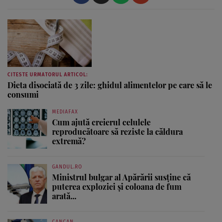
CITESTE URMATORUL ARTICOL:
Dieta disociată de 3 zile: ghidul alimentelor pe care să le
consumi
MEDIAFAX
Cum ajută creierul celulele
reproducătoare să reziste la căldura
extremă?
GANDUL.RO
Ministrul bulgar al Apărării susține că
puterea exploziei și coloana de fum
arată...
CANCAN