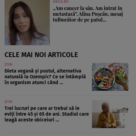
UNICA.RO
„Am cancer la sân. Am intrat în
metastază”. Alina Pușcău, mesaj
tulburător de pe patul...
CELE MAI NOI ARTICOLE
ȘTIRI
Dieta vegană și postul, alternativa
naturală la Ozempic? Ce se întâmplă
în organism atunci când ...
ȘTIRI
Trei lucruri pe care ar trebui să le
eviți între 45 și 65 de ani. Studiul care
leagă aceste obiceiuri ...