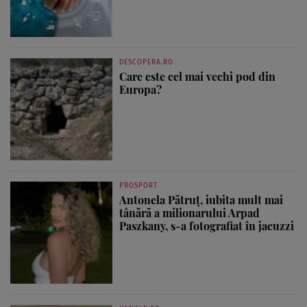
DESCOPERA.RO
Care este cel mai vechi pod din
Europa?
PROSPORT
Antonela Pătruț, iubita mult mai
tânără a milionarului Arpad
Paszkany, s-a fotografiat în jacuzzi