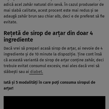
adică acel zahăr natural din sevă. În cazul produselor de
mai slabă calitate, acest procent este mai redus şi se
adaugă zahăr brun sau chiar alb, deci e de preferat să fie
evitate.
Reţetă de sirop de arţar din doar 4
ingrediente
Dacă vrei să prepari acasă sirop de arţar, ai nevoie de 4
ingrediente şi de 10 minute la dispoziţie. Ţine cont însă
că această variantă de sirop de arţar conţine zahăr, deci
trebuie evitat consumul excesiv, mai ales dacă vrei să
slăbeşti sau ai
diabet.
Iată şi 5 modalităţi în care poţi consuma siropul de
arţar!