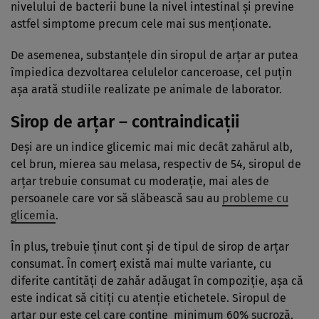
nivelului de bacterii bune la nivel intestinal şi previne
astfel simptome precum cele mai sus menţionate.
De asemenea, substanţele din siropul de arţar ar putea
împiedica dezvoltarea celulelor canceroase, cel puţin
aşa arată studiile realizate pe animale de laborator.
Sirop de arţar – contraindicaţii
Deşi are un indice glicemic mai mic decât zahărul alb,
cel brun, mierea sau melasa, respectiv de 54, siropul de
arţar trebuie consumat cu moderaţie, mai ales de
persoanele care vor să slăbească sau au
probleme cu
glicemia
.
În plus, trebuie ţinut cont şi de tipul de sirop de arţar
consumat. În comerţ există mai multe variante, cu
diferite cantităţi de zahăr adăugat în compoziţie, aşa că
este indicat să citiţi cu atenţie etichetele. Siropul de
arţar pur este cel care conţine minimum 60% sucroză,