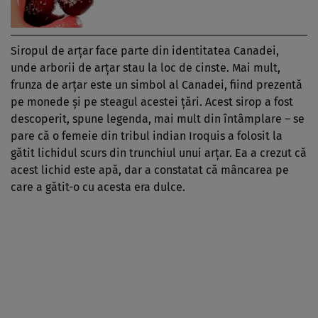
Siropul de arţar face parte din identitatea Canadei,
unde arborii de arţar stau la loc de cinste. Mai mult,
frunza de arţar este un simbol al Canadei, fiind prezentă
pe monede şi pe steagul acestei ţări. Acest sirop a fost
descoperit, spune legenda, mai mult din întâmplare – se
pare că o femeie din tribul indian Iroquis a folosit la
gătit lichidul scurs din trunchiul unui arţar. Ea a crezut că
acest lichid este apă, dar a constatat că mâncarea pe
care a gătit-o cu acesta era dulce.