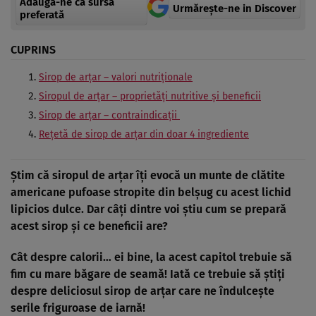
Adaugă-ne ca sursă
Urmărește-ne in Discover
preferată
CUPRINS
Sirop de arţar – valori nutriţionale
Siropul de arţar – proprietăţi nutritive şi beneficii
Sirop de arţar – contraindicaţii
Reţetă de sirop de arţar din doar 4 ingrediente
Ştim că siropul de arţar îţi evocă un munte de
clătite
americane pufoase
stropite din belşug cu acest lichid
lipicios dulce. Dar câţi dintre voi ştiu cum se prepară
acest sirop şi ce beneficii are?
Cât despre calorii… ei bine, la acest capitol trebuie să
fim cu mare băgare de seamă! Iată ce trebuie să ştiţi
despre deliciosul sirop de arţar care ne îndulceşte
serile friguroase de iarnă!