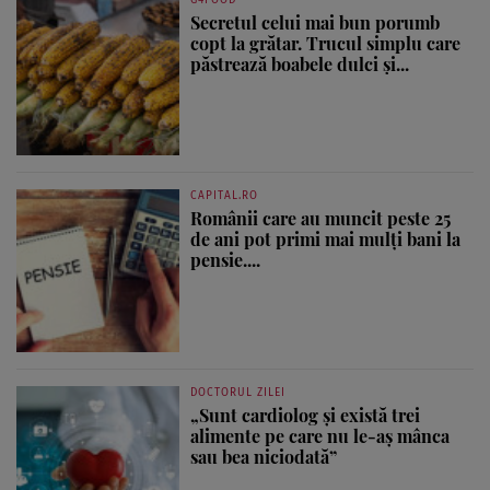
Secretul celui mai bun porumb
copt la grătar. Trucul simplu care
păstrează boabele dulci și...
CAPITAL.RO
Românii care au muncit peste 25
de ani pot primi mai mulți bani la
pensie....
DOCTORUL ZILEI
„Sunt cardiolog și există trei
alimente pe care nu le-aș mânca
sau bea niciodată”