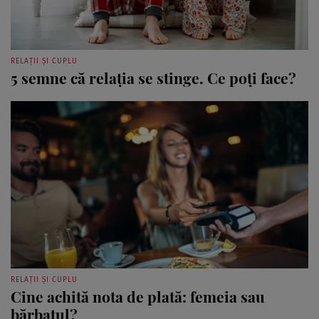
RELAȚII ȘI CUPLU
5 semne că relația se stinge. Ce poți face?
RELAȚII ȘI CUPLU
Cine achită nota de plată: femeia sau
bărbatul?