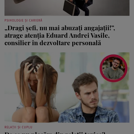
PSIHOLOGIE ȘI CARIERĂ
„Dragi șefi, nu mai abuzați angajații!”,
atrage atenția Eduard Andrei Vasile,
consilier în dezvoltare personală
RELAȚII ȘI CUPLU
De ce nu plecăm din relații toxice?