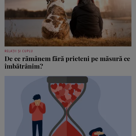
RELAȚII ȘI CUPLU
De ce rămânem fără prieteni pe măsură ce
îmbătrânim?