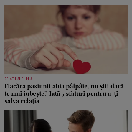
RELAȚII ȘI CUPLU
Flacăra pasiunii abia pâlpâie, nu știi dacă
te mai iubește? Iată 5 sfaturi pentru a-ți
salva relația