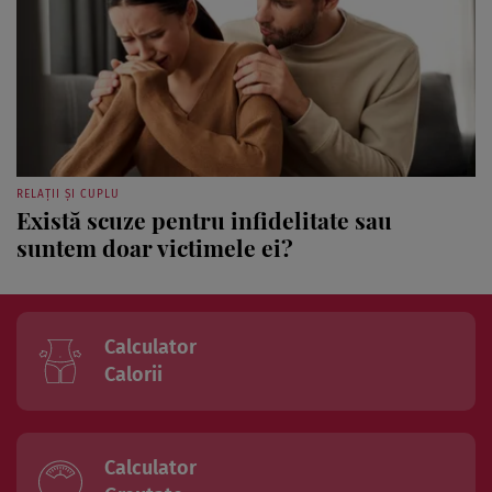
RELAȚII ȘI CUPLU
Există scuze pentru infidelitate sau
suntem doar victimele ei?
Calculator
Calorii
Calculator
Greutate