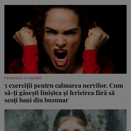
PSIHOLOGIE ȘI CARIERĂ
5 exerciții pentru calmarea nervilor. Cum
să-ți găsești liniștea și fericirea fără să
scoți bani din buzunar