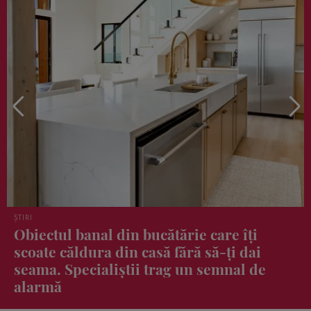
DIETĂ ȘI NUTRIȚIE
Gustarea care te ajută să trăiești ca cei
mai longevivi oameni din lume. Un
kilogram costă 10 lei