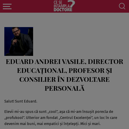
EDUARD ANDREI VASILE, DIRECTOR
EDUCAȚIONAL, PROFESOR ȘI
CONSILIER ÎN DEZVOLTARE
PERSONALĂ
Salut! Sunt Eduard.
Elevii mi-au spus că sunt „cool”, așa că mi-am însușit porecla de
„profukool”. Ulterior am fondat „Centrul Excelenței”, un loc în care
devenim mai buni, mai empatici și înțelepți. Mici și mari.