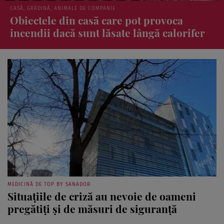
ȘTIRI
Amețeala de dimineață: un simptom
banal sau un semnal de alarmă pentru
inimă? Ce spun specialiștii
MEDICINĂ DE TOP BY SANADOR
Situaţiile de criză au nevoie de oameni
pregătiţi şi de măsuri de siguranţă