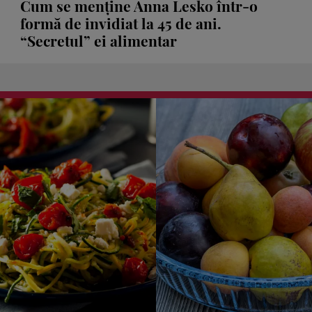
Cum se menține Anna Lesko într-o
formă de invidiat la 45 de ani.
“Secretul” ei alimentar