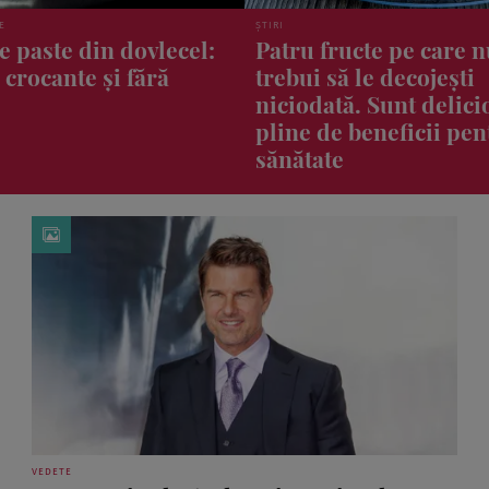
ȘTIRI
ucte pe care nu ar
Greșelile vestimentare
ă le decojești
pot strica zborul. Ce s
ă. Sunt delicioase și
și ce să eviți când căl
 beneficii pentru
cu avionul
VEDETE