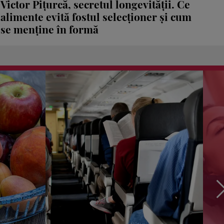
Victor Pițurcă, secretul longevității. Ce
alimente evită fostul selecționer și cum
se menține în formă