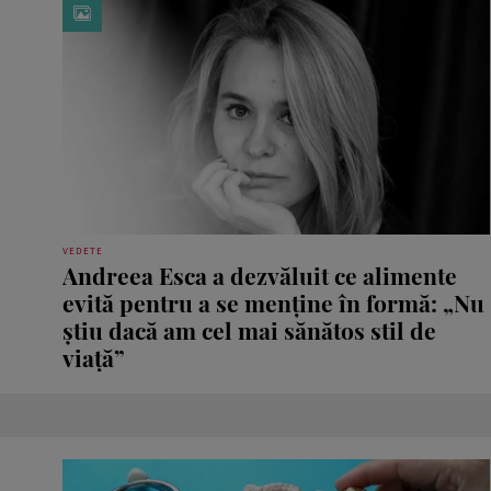
VEDETE
Andreea Esca a dezvăluit ce alimente
evită pentru a se menține în formă: „Nu
știu dacă am cel mai sănătos stil de
viață”