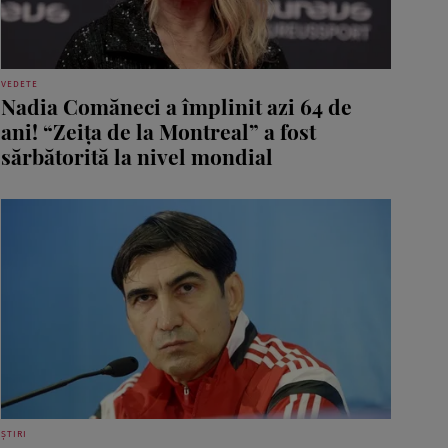
VEDETE
Nadia Comăneci a împlinit azi 64 de
ani! “Zeița de la Montreal” a fost
sărbătorită la nivel mondial
ȘTIRI