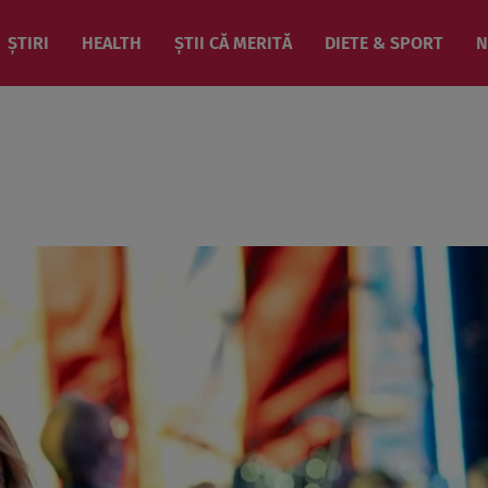
ȘTIRI
HEALTH
ȘTII CĂ MERITĂ
DIETE & SPORT
N