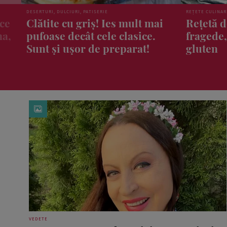
REȚETE CULINARE
ȘTIRI
i
Rețetă de paste din dovlecel:
Patru fr
fragede, crocante și fără
trebui s
gluten
niciodat
pline de
sănătate
VEDETE