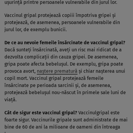
uşurinţă printre persoanele vulnerabile din jurul lor.
Vaccinul gripal protejează copiii împotriva gripei şi
protejează, de asemenea, persoanele vulnerabile din
jurul lor, de exemplu bunicii.
De ce au nevoie femeile însărcinate de vaccinul gripal?
Dacă sunteţi însărcinată, aveţi un risc mai ridicat de a
dezvolta complicaţii din cauza gripei. De asemenea,
gripa poate afecta bebeluşul. De exemplu, gripa poate
provoca avort,
naştere prematură
şi chiar naşterea unui
copil mort. Vaccinul gripal protejează femeile
însărcinate pe perioada sarcinii şi, de asemenea,
protejează bebeluşul nou-născut în primele sale luni de
viaţă.
Cât de sigur este vaccinul gripal?
Vaccinulgripal este
foarte sigur. Vaccinurile gripale sunt administrate de mai
bine de 60 de ani la milioane de oameni din întreaga