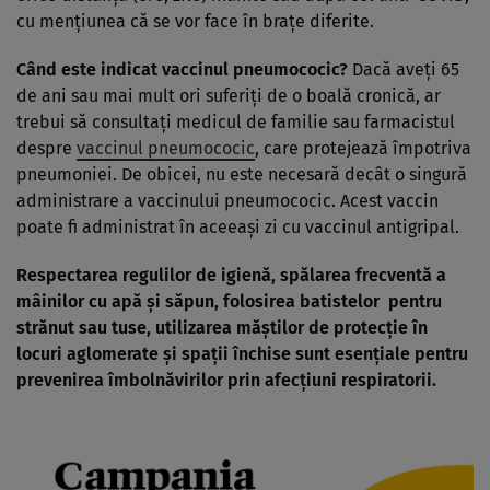
cu mențiunea că se vor face în brațe diferite.
Când este indicat vaccinul pneumococic?
Dacă aveţi 65
de ani sau mai mult ori suferiţi de o boală cronică, ar
trebui să consultaţi medicul de familie sau farmacistul
despre
vaccinul pneumococic
, care protejează împotriva
pneumoniei. De obicei, nu este necesară decât o singură
administrare a vaccinului pneumococic. Acest vaccin
poate fi administrat în aceeaşi zi cu vaccinul antigripal.
Respectarea regulilor de igienă, spălarea frecventă a
mâinilor cu apă şi săpun, folosirea batistelor pentru
strănut sau tuse, utilizarea măștilor de protecție în
locuri aglomerate și spații închise sunt esenţiale pentru
prevenirea îmbolnăvirilor prin afecţiuni respiratorii.