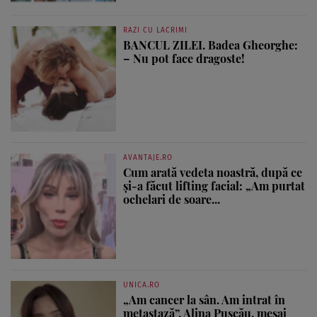
RAZI CU LACRIMI
BANCUL ZILEI. Badea Gheorghe:
– Nu pot face dragoste!
AVANTAJE.RO
Cum arată vedeta noastră, după ce
și-a făcut lifting facial: „Am purtat
ochelari de soare...
UNICA.RO
„Am cancer la sân. Am intrat în
metastază”. Alina Pușcău, mesaj