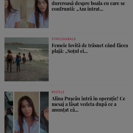
dureroasă despre boala cu care se
confruntă: „Am intrat...
STIRILEKANALD
Femeie lovită de trăsnet când făcea
plajă: „Soțul ei...
KFETELE
Alina Pușcău intră în operație! Ce
mesaj a lăsat vedeta după ce a
anunțat că...