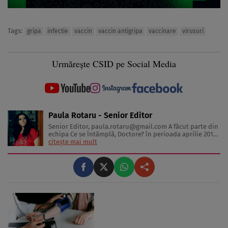
Tags:
gripa
infectie
vaccin
vaccin antigripa
vaccinare
virusuri
Urmărește CSID pe Social Media
Paula Rotaru - Senior Editor
Senior Editor,
paula.rotaru@gmail.com
A făcut parte din
echipa Ce se întâmplă, Doctore? în perioada aprilie 2013-
decembrie 2023. Articolele sale cuprind informații despre
citește mai mult
diverse afecțiuni, alimentația echilibrată, îngrijirea pielii
și sănătatea emoțională. Colaborări: Viața ...