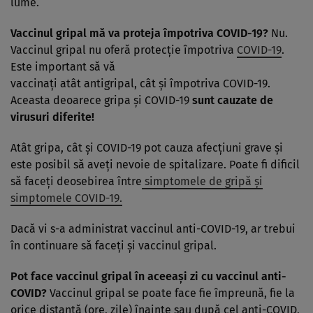
lume.
Vaccinul gripal mă va proteja împotriva COVID-19?
Nu.
Vaccinul gripal nu oferă protecţie împotriva
COVID-19
.
Este important să vă
vaccinaţi atât antigripal, cât şi împotriva COVID-19.
Aceasta deoarece gripa şi COVID-19
sunt cauzate de
virusuri diferite!
Atât gripa, cât şi COVID-19 pot cauza afecţiuni grave și
este posibil să aveţi nevoie de spitalizare. Poate fi dificil
să faceţi deosebirea între
simptomele de gripă şi
simptomele COVID-19.
Dacă vi s-a administrat vaccinul anti-COVID-19, ar trebui
în continuare să faceţi şi vaccinul gripal.
Pot face vaccinul gripal în aceeași zi cu vaccinul anti-
COVID?
Vaccinul gripal se poate face fie împreună, fie la
orice distanță (ore, zile) înainte sau după cel anti-COVID,