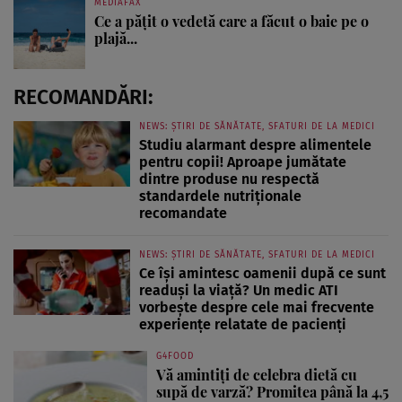
MEDIAFAX
Ce a pățit o vedetă care a făcut o baie pe o
plajă...
RECOMANDĂRI:
NEWS: ȘTIRI DE SĂNĂTATE, SFATURI DE LA MEDICI
Studiu alarmant despre alimentele
pentru copii! Aproape jumătate
dintre produse nu respectă
standardele nutriționale
recomandate
NEWS: ȘTIRI DE SĂNĂTATE, SFATURI DE LA MEDICI
Ce își amintesc oamenii după ce sunt
readuși la viață? Un medic ATI
vorbește despre cele mai frecvente
experiențe relatate de pacienți
G4FOOD
Vă amintiți de celebra dietă cu
supă de varză? Promitea până la 4,5