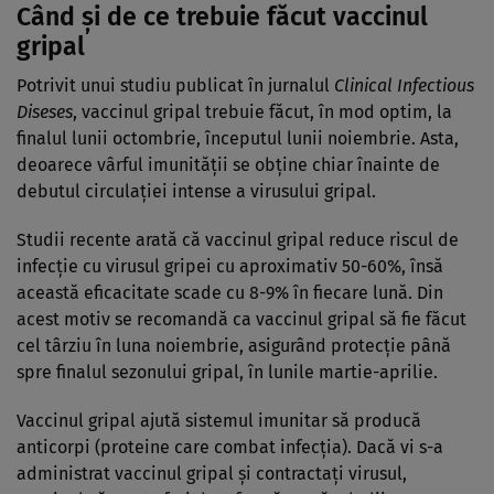
Când și de ce trebuie făcut vaccinul
gripal
Potrivit unui studiu publicat în jurnalul
Clinical Infectious
Diseses
, vaccinul gripal trebuie făcut, în mod optim, la
finalul lunii octombrie, începutul lunii noiembrie. Asta,
deoarece vârful imunității se obține chiar înainte de
debutul circulației intense a virusului gripal.
Studii recente arată că vaccinul gripal reduce riscul de
infecție cu virusul gripei cu aproximativ 50-60%, însă
această eficacitate scade cu 8-9% în fiecare lună. Din
acest motiv se recomandă ca vaccinul gripal să fie făcut
cel târziu în luna noiembrie, asigurând protecție până
spre finalul sezonului gripal, în lunile martie-aprilie.
Vaccinul gripal ajută sistemul imunitar să producă
anticorpi (proteine care combat infecția). Dacă vi s-a
administrat vaccinul gripal și contractați virusul,