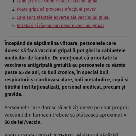
Când și de ce trebuie făcut vaccinul gripal
Poate gripa să provoace afecțiuni grave?
Care sunt efectele adverse ale vaccinului gripal
Întrebări și răspunsuri despre vaccinul gripal
Începând de săptămâna viitoare, persoanele care
doresc să facă vaccinul gripal îl pot găsi la cabinetele
medicilor de familie. De menționat că prioritate la
vaccinare antigripală gratuită au persoanele cu vârsta
peste 65 de ani, cu boli cronice, în special boli
respiratorii și cardiovasculare, boli metabolice, copii şi
bătrâni instituţionalizaţi, personal medical, precum şi
gravide.
Persoanele care doresc să achiziționeze pe cont propriu
vaccinul din farmacii trebuie să plătească aproximativ
50 de lei/vaccin.
Pentru sezonul gripal 2021-2022,
Ministerul Sănătăţii