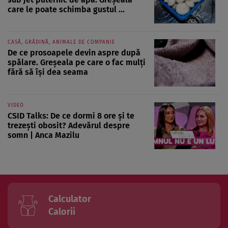
care le poate schimba gustul ...
CASĂ, GRĂDINĂ, ANIMALE DE COMPANIE
De ce prosoapele devin aspre după
spălare. Greșeala pe care o fac mulți
fără să își dea seama
VIDEO
CSID Talks: De ce dormi 8 ore și te
trezești obosit? Adevărul despre
somn | Anca Mazilu
Calculator
Calorii