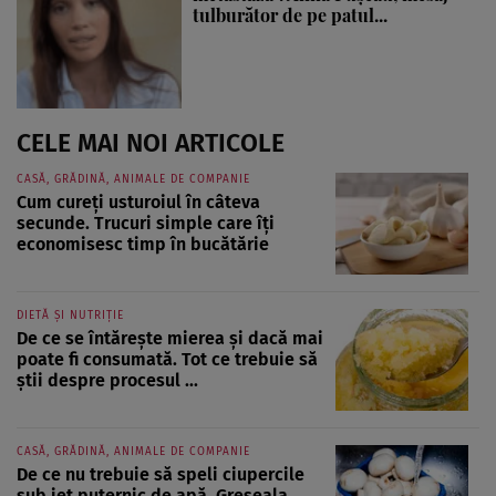
tulburător de pe patul...
CELE MAI NOI ARTICOLE
CASĂ, GRĂDINĂ, ANIMALE DE COMPANIE
Cum cureți usturoiul în câteva
secunde. Trucuri simple care îți
economisesc timp în bucătărie
DIETĂ ȘI NUTRIȚIE
De ce se întărește mierea și dacă mai
poate fi consumată. Tot ce trebuie să
știi despre procesul ...
CASĂ, GRĂDINĂ, ANIMALE DE COMPANIE
De ce nu trebuie să speli ciupercile
sub jet puternic de apă. Greșeala