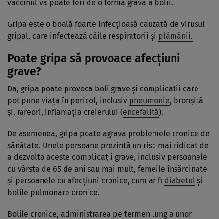
vaccinul vă poate feri de o formă gravă a bolii.
Gripa este o boală foarte infecțioasă cauzată de virusul
gripal, care infectează căile respiratorii și
plămânii.
Poate gripa să provoace afecțiuni
grave?
Da, gripa poate provoca boli grave şi complicaţii care
pot pune viaţa în pericol, inclusiv
pneumonie
, bronşită
şi, rareori, inflamaţia creierului (
encefalită
).
De asemenea, gripa poate agrava problemele cronice de
sănătate. Unele persoane prezintă un risc mai ridicat de
a dezvolta aceste complicaţii grave, inclusiv persoanele
cu vârsta de 65 de ani sau mai mult, femeile însărcinate
şi persoanele cu afecţiuni cronice, cum ar fi
diabetul
şi
bolile pulmonare cronice.
Bolile cronice, administrarea pe termen lung a unor