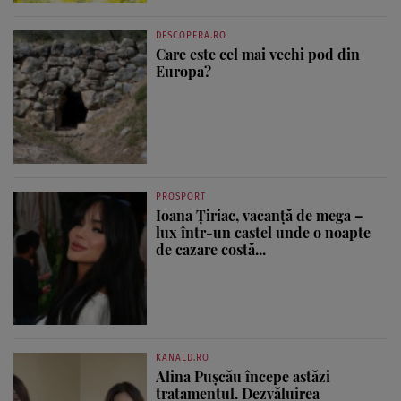
DESCOPERA.RO
Care este cel mai vechi pod din
Europa?
PROSPORT
Ioana Țiriac, vacanță de mega –
lux într-un castel unde o noapte
de cazare costă...
KANALD.RO
Alina Pușcău începe astăzi
tratamentul. Dezvăluirea