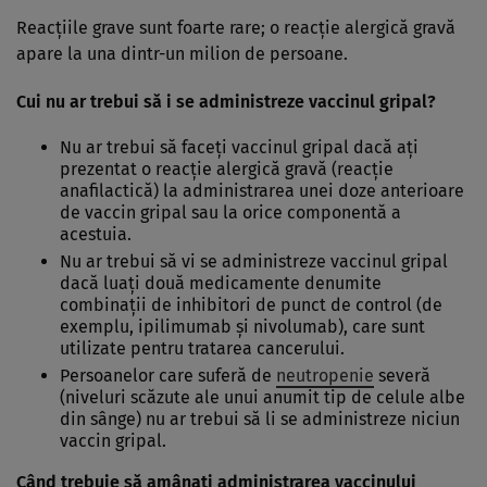
Reacţiile grave sunt foarte rare; o reacţie alergică gravă
apare la una dintr-un milion de persoane.
Cui nu ar trebui să i se administreze vaccinul gripal?
Nu ar trebui să faceţi vaccinul gripal dacă aţi
prezentat o reacţie alergică gravă (reacţie
anafilactică) la administrarea unei doze anterioare
de vaccin gripal sau la orice componentă a
acestuia.
Nu ar trebui să vi se administreze vaccinul gripal
dacă luaţi două medicamente denumite
combinaţii de inhibitori de punct de control (de
exemplu, ipilimumab şi nivolumab), care sunt
utilizate pentru tratarea cancerului.
Persoanelor care suferă de
neutropenie
severă
(niveluri scăzute ale unui anumit tip de celule albe
din sânge) nu ar trebui să li se administreze niciun
vaccin gripal.
Când trebuie să amânaţi administrarea vaccinului