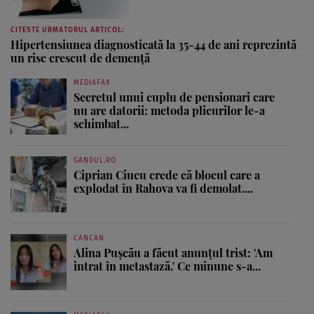
CITESTE URMATORUL ARTICOL:
Hipertensiunea diagnosticată la 35-44 de ani reprezintă
un risc crescut de demență
MEDIAFAX
Secretul unui cuplu de pensionari care
nu are datorii: metoda plicurilor le-a
schimbat...
GANDUL.RO
Ciprian Ciucu crede că blocul care a
explodat în Rahova va fi demolat....
CANCAN
Alina Pușcău a făcut anunțul trist: 'Am
intrat în metastază.' Ce minune s-a...