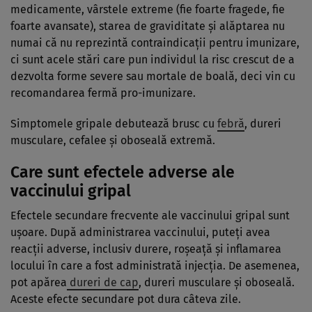
medicamente, vârstele extreme (fie foarte fragede, fie
foarte avansate), starea de graviditate și alăptarea nu
numai că nu reprezintă contraindicații pentru imunizare,
ci sunt acele stări care pun individul la risc crescut de a
dezvolta forme severe sau mortale de boală, deci vin cu
recomandarea fermă pro-imunizare.
Simptomele gripale debutează brusc cu
febră
, dureri
musculare, cefalee şi oboseală extremă.
Care sunt efectele adverse ale
vaccinului gripal
Efectele secundare frecvente ale vaccinului gripal sunt
uşoare. După administrarea vaccinului, puteţi avea
reacţii adverse, inclusiv durere, roşeaţă şi inflamarea
locului în care a fost administrată injecţia. De asemenea,
pot apărea
dureri de cap
, dureri musculare şi oboseală.
Aceste efecte secundare pot dura câteva zile.