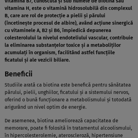
Vitamina B7, cunoscută şi sub numele de biotină sau
vitamina H, este o vitamină hidrosolubilă din complexul
B, care are rol de protecţie a pielii şi părului
(încetineşte procesul de albire), având acţiune sinergică
cu vitaminele A, B2 şi B6, împiedică depunerea
colesterolului la nivelul endoteliului vascular, contribuie
la eliminarea substanţelor toxice şi a metaboliţilor
acumulaţi în organism, facilitând astfel funcţiile
ficatului şi ale vezicii biliare.
Beneficii
Studiile arată ca biotina este benefică pentru sănătatea
părului, pielii, unghiilor, ficatului și a sistemului nervos,
oferind o bună funcționare a metabolismului și totodată
arigurând un nivel optim de energie.
De asemenea, biotina ameliorează capacitatea de
memorare, poate fi folosită în tratamentul alcoolismului,
în hipercolesterolemie, ateroscleroză, hipertensiune