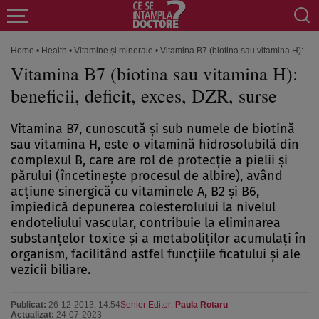
Home
•
Health
•
Vitamine și minerale
•
Vitamina B7 (biotina sau vitamina H): bene
Vitamina B7 (biotina sau vitamina H):
beneficii, deficit, exces, DZR, surse
Vitamina B7, cunoscută şi sub numele de biotină
sau vitamina H, este o vitamină hidrosolubilă din
complexul B, care are rol de protecţie a pielii şi
părului (încetineşte procesul de albire), având
acţiune sinergică cu vitaminele A, B2 şi B6,
împiedică depunerea colesterolului la nivelul
endoteliului vascular, contribuie la eliminarea
substanţelor toxice şi a metaboliţilor acumulaţi în
organism, facilitând astfel funcţiile ficatului şi ale
vezicii biliare.
Publicat:
26-12-2013, 14:54
Senior Editor:
Paula Rotaru
Actualizat:
24-07-2023