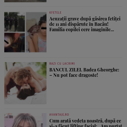
KFETELE
Acuzații grave după găsirea fetiței
de 11 ani dispărute în Bacău!
Familia copilei cere imaginile...
RAZI CU LACRIMI
BANCUL ZILEI. Badea Gheorghe:
– Nu pot face dragoste!
AVANTAJE.RO
Cum arată vedeta noastră, după ce
și-a făcut lifting facial: „Am purtat