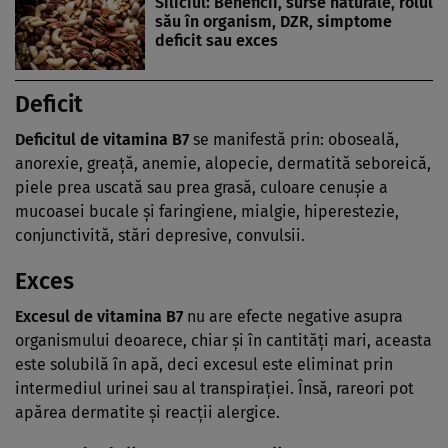
Siliciul: Beneficii, surse naturale, rolul
său în organism, DZR, simptome
deficit sau exces
Deficit
Deficitul de vitamina B7
se manifestă prin: oboseală,
anorexie, greaţă, anemie, alopecie, dermatită seboreică,
piele prea uscată sau prea grasă, culoare cenuşie a
mucoasei bucale şi faringiene, mialgie, hiperestezie,
conjunctivită, stări depresive, convulsii.
Exces
Excesul de vitamina B7
nu are efecte negative asupra
organismului deoarece, chiar şi în cantităţi mari, aceasta
este solubilă în apă, deci excesul este eliminat prin
intermediul urinei sau al transpiraţiei. Însă, rareori pot
apărea dermatite şi reacţii alergice.