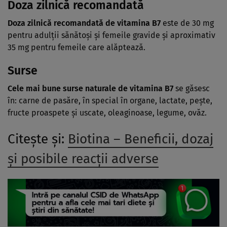
Doza zilnică recomandată
Doza zilnică recomandată de vitamina B7
este de 30 mg
pentru adulţii sănătoşi şi femeile gravide şi aproximativ
35 mg pentru femeile care alăptează.
Surse
Cele mai bune surse naturale de vitamina B7
se găsesc
în: carne de pasăre, în special în organe, lactate, peşte,
fructe proaspete şi uscate, oleaginoase, legume, ovăz.
Citeşte şi:
Biotina – Beneficii, dozaj
și posibile reacții adverse