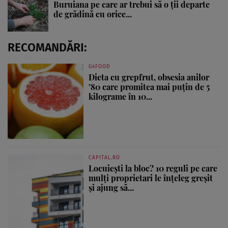
Buruiana pe care ar trebui să o ții departe
de grădină cu orice...
RECOMANDĂRI:
G4FOOD
Dieta cu grepfrut, obsesia anilor
’80 care promitea mai puțin de 5
kilograme în 10...
CAPITAL.RO
Locuiești la bloc? 10 reguli pe care
mulți proprietari le înțeleg greșit
și ajung să...