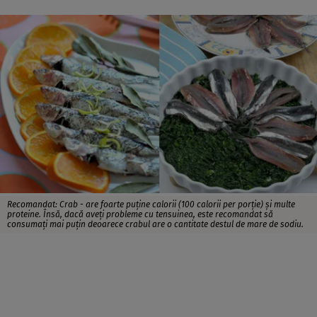
Recomandat: Crab - are foarte puţine calorii (100 calorii per porţie) şi multe
proteine. Însă, dacă aveţi probleme cu tensuinea, este recomandat să
consumaţi mai puţin deoarece crabul are o cantitate destul de mare de sodiu.