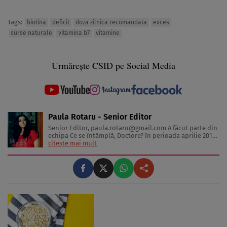
Tags:
biotina
deficit
doza zilnica recomandata
exces
surse naturale
vitamina b7
vitamine
Urmărește CSID pe Social Media
Paula Rotaru - Senior Editor
Senior Editor,
paula.rotaru@gmail.com
A făcut parte din
echipa Ce se întâmplă, Doctore? în perioada aprilie 2013-
decembrie 2023. Articolele sale cuprind informații despre
citește mai mult
diverse afecțiuni, alimentația echilibrată, îngrijirea pielii
și sănătatea emoțională. Colaborări: Viața ...