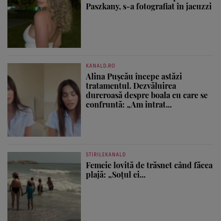
Paszkany, s-a fotografiat în jacuzzi
KANALD.RO
Alina Pușcău începe astăzi
tratamentul. Dezvăluirea
dureroasă despre boala cu care se
confruntă: „Am intrat...
STIRILEKANALD
Femeie lovită de trăsnet când făcea
plajă: „Soțul ei...