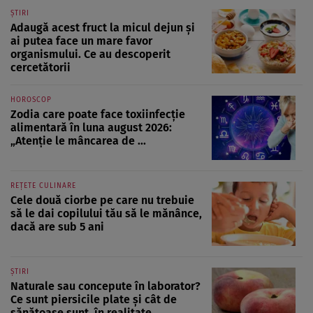
ȘTIRI
Adaugă acest fruct la micul dejun și
ai putea face un mare favor
organismului. Ce au descoperit
cercetătorii
HOROSCOP
Zodia care poate face toxiinfecție
alimentară în luna august 2026:
„Atenție le mâncarea de ...
REȚETE CULINARE
Cele două ciorbe pe care nu trebuie
să le dai copilului tău să le mănânce,
dacă are sub 5 ani
ȘTIRI
Naturale sau concepute în laborator?
Ce sunt piersicile plate și cât de
sănătoase sunt, în realitate