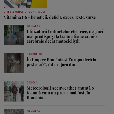
CITESTE URMATORUL ARTICOL:
Vitamina B6 - beneficii, deficit, exces, DZR, surse
MEDIAFAX
Utilizatorii trotinetelor electrice, de 3 ori
mai predispuși la traumatisme cranio-
cerebrale decât motocicliștii
GANDUL.RO
În timp ce România și Europa fierb la
peste 40°C, într-o țară din...
CANCAN
Meteorologii Accuweather anunță o
toamnă cum nu prea a mai fost, în
România....
MEDIAFAX