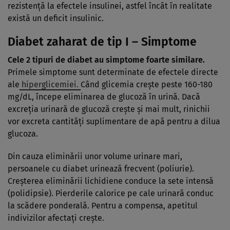
rezistenţă la efectele insulinei, astfel încât în realitate
există un deficit insulinic.
Diabet zaharat de tip I – Simptome
Cele 2 tipuri de diabet au simptome foarte similare.
Primele simptome sunt determinate de efectele directe
ale
hiperglicemiei.
Când glicemia creşte peste 160-180
mg/dL, începe eliminarea de glucoză în urină. Dacă
excreţia urinară de glucoză creşte şi mai mult, rinichii
vor excreta cantităţi suplimentare de apă pentru a dilua
glucoza.
Din cauza eliminării unor volume urinare mari,
persoanele cu diabet urinează frecvent (poliurie).
Creşterea eliminării lichidiene conduce la sete intensă
(polidipsie). Pierderile calorice pe cale urinară conduc
la scădere ponderală. Pentru a compensa, apetitul
indivizilor afectaţi creşte.