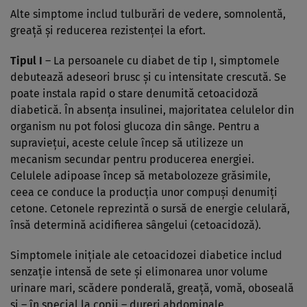
Alte simptome includ tulburări de vedere, somnolentă,
greaţă şi reducerea rezistenţei la efort.
Tipul I
– La persoanele cu diabet de tip I, simptomele
debutează adeseori brusc şi cu intensitate crescută. Se
poate instala rapid o stare denumită cetoacidoză
diabetică. În absenţa insulinei, majoritatea celulelor din
organism nu pot folosi glucoza din sânge. Pentru a
supravieţui, aceste celule încep să utilizeze un
mecanism secundar pentru producerea energiei.
Celulele adipoase încep să metabolozeze grăsimile,
ceea ce conduce la producţia unor compuşi denumiţi
cetone. Cetonele reprezintă o sursă de energie celulară,
însă determină acidifierea sângelui (cetoacidoză).
Simptomele iniţiale ale cetoacidozei diabetice includ
senzaţie intensă de sete şi elimonarea unor volume
urinare mari, scădere ponderală, greaţă, vomă, oboseală
şi – în special la copii – dureri abdominale.