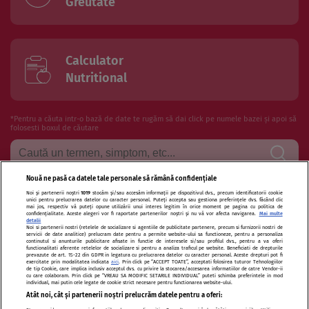
Greutate
Calculator
Nutritional
*Pentru a căuta intr-o bază de date te rugăm să dai click pe numele bazei și apoi să
folosesti boxul de căutare
Nouă ne pasă ca datele tale personale să rămână confidențiale
Noi și partenerii noștri
1019
stocăm și/sau accesăm informații pe dispozitivul dvs., precum identificatorii cookie
Termeni si conditii de utilizare
Politica de confidentialitate
unici pentru prelucrarea datelor cu caracter personal. Puteți accepta sau gestiona preferințele dvs. făcând clic
mai jos, respectiv vă puteți opune utilizării unui interes legitim în orice moment pe pagina cu politica de
confidențialitate. Aceste alegeri vor fi raportate partenerilor noștri și nu vă vor afecta navigarea.
Mai multe
Politica de cookies
Publicitate
Autori și specialiști
Echipa
detalii
Noi si partenerii nostri (retelele de socializare si agentiile de publicitate partenere, precum si furnizorii nostri de
servicii de date analitice) prelucram date pentru a permite website-ului sa functioneze, pentru a personaliza
Contact
Sitemap
continutul si anunturile publicitare afisate in functie de interesele si/sau profilul dvs., pentru a va oferi
functionalitati aferente retelelor de socializare si pentru a analiza traficul pe website. Beneficiati de drepturile
prevazute de art. 15-22 din GDPR in legatura cu prelucrarea datelor cu caracter personal. Aceste drepturi pot fi
exercitate prin modalitatea indicata
aici
. Prin click pe “ACCEPT TOATE”, acceptati folosirea tuturor Tehnologiilor
de tip Cookie, care implica inclusiv acceptul dvs. cu privire la stocarea/accesarea informatiilor de catre Vendor-ii
cu care colaboram. Prin click pe “VREAU SA MODIFIC SETARILE INDIVIDUAL” puteti schimba preferintele in mod
individual, mai putin cele legate de cookie strict necesare pentru functionarea website-ului.
Atât noi, cât și partenerii noștri prelucrăm datele pentru a oferi:
Modifică Setările