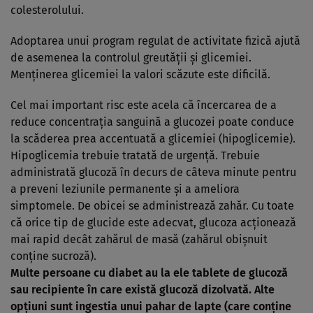
colesterolului.
Adoptarea unui program regulat de activitate fizică ajută
de asemenea la controlul greutăţii şi glicemiei.
Menţinerea glicemiei la valori scăzute este dificilă.
Cel mai important risc este acela că încercarea de a
reduce concentraţia sanguină a glucozei poate conduce
la scăderea prea accentuată a glicemiei (hipoglicemie).
Hipoglicemia trebuie tratată de urgenţă. Trebuie
administrată glucoză în decurs de câteva minute pentru
a preveni leziunile permanente şi a ameliora
simptomele. De obicei se administrează zahăr. Cu toate
că orice tip de glucide este adecvat, glucoza acţionează
mai rapid decât zahărul de masă (zahărul obişnuit
conţine sucroză).
Multe persoane cu diabet au la ele tablete de glucoză
sau recipiente în care există glucoză dizolvată. Alte
opţiuni sunt ingestia unui pahar de lapte (care conţine