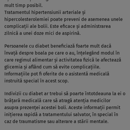
mult timp posibil.
Tratamentul hipertensiunii arteriale şi
hipercolesterolemiei poate preveni de asemenea unele
complicaţii ale bolii. Este eficace şi administrarea
zilnică a unei doze mici de aspirină.
Persoanele cu diabet beneficiază foarte mult dacă
învaţă despre boala pe care o au, înţelegând modul în
care regimul alimentar şi activitatea fizică le afectează
glicemia şi aflând cum să evite complicaţiile.
Informaţiile pot fi oferite de o asistentă medicală
instruită special în acest scop.
Indivizii cu diabet ar trebui să poarte întotdeauna la ei o
brăţară medicală care să atragă atenţia medicilor
asupra prezenţei acestei boli. Aceste informaţii permit
iniţierea rapidă a tratamentului salvator, în special în
caz de traumatisme sau alterare a stării mentale.