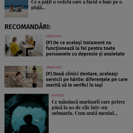
Ce a pățit o vedetă care a făcut o baie pe o
plajă...
RECOMANDĂRI:
SĂNĂTATE
(P) De ce același tratament nu
funcționează la fel pentru toate
persoanele cu depresie și anxietate
SĂNĂTATE
(P) Două clinici dentare, aceleași
servicii pe hârtie: diferențele pe care
merită să le verifici în Iași
G4FOOD
Ce mănâncă marinarii care petrec
până la 90 de zile într-un
submarin. Cum arată meniul...