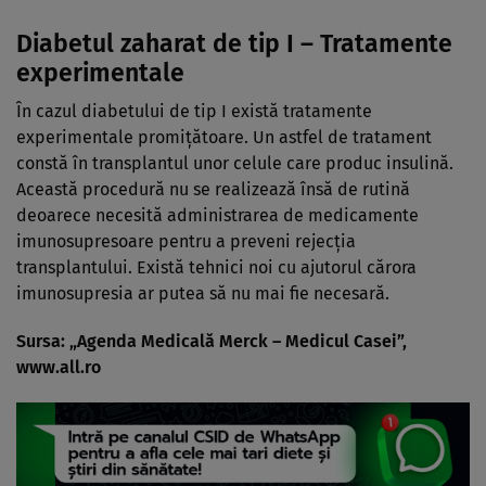
Diabetul zaharat de tip I – Tratamente
experimentale
În cazul diabetului de tip I există tratamente
experimentale promiţătoare. Un astfel de tratament
constă în transplantul unor celule care produc insulină.
Această procedură nu se realizează însă de rutină
deoarece necesită administrarea de medicamente
imunosupresoare pentru a preveni rejecţia
transplantului. Există tehnici noi cu ajutorul cărora
imunosupresia ar putea să nu mai fie necesară.
Sursa: „Agenda Medicală Merck – Medicul Casei”,
www.all.ro