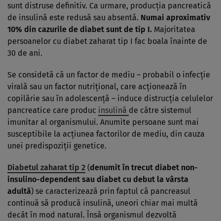
sunt distruse definitiv. Ca urmare, producţia pancreatică
de insulină este redusă sau absentă.
Numai aproximativ
10% din cazurile de diabet sunt de tip I.
Majoritatea
persoanelor cu diabet zaharat tip I fac boala înainte de
30 de ani.
Se considetă că un factor de mediu – probabil o infecţie
virală sau un factor nutriţional, care acţionează în
copilărie sau în adolescenţă – induce distrucţia celulelor
pancreatice care produc
insulină
de către sistemul
imunitar al organismului. Anumite persoane sunt mai
susceptibile la acţiunea factorilor de mediu, din cauza
unei predispoziţii genetice.
Diabetul zaharat tip 2
(
denumit în trecut diabet non-
insulino-dependent sau diabet cu debut la vârsta
adultă
) se caracterizează prin faptul că pancreasul
continuă să producă insulină, uneori chiar mai multă
decât în mod natural. Însă organismul dezvoltă