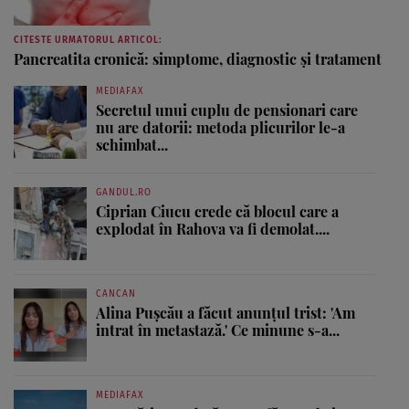
CITESTE URMATORUL ARTICOL:
Pancreatita cronică: simptome, diagnostic şi tratament
MEDIAFAX
Secretul unui cuplu de pensionari care
nu are datorii: metoda plicurilor le-a
schimbat...
GANDUL.RO
Ciprian Ciucu crede că blocul care a
explodat în Rahova va fi demolat....
CANCAN
Alina Pușcău a făcut anunțul trist: 'Am
intrat în metastază.' Ce minune s-a...
MEDIAFAX