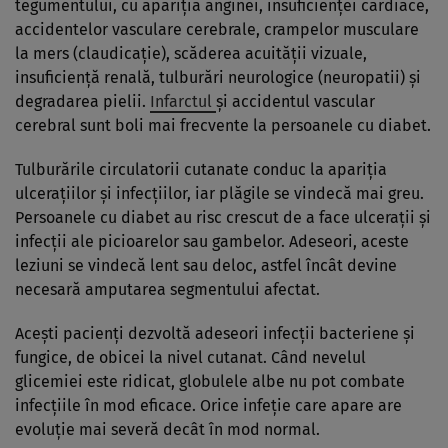
tegumentului, cu apariţia anginei, insuficienţei cardiace,
accidentelor vasculare cerebrale, crampelor musculare
la mers (claudicaţie), scăderea acuităţii vizuale,
insuficienţă renală, tulburări neurologice (neuropatii) şi
degradarea pielii.
Infarctul
şi accidentul vascular
cerebral sunt boli mai frecvente la persoanele cu diabet.
Tulburările circulatorii cutanate conduc la apariţia
ulceraţiilor şi infecţiilor, iar plăgile se vindecă mai greu.
Persoanele cu diabet au risc crescut de a face ulceraţii şi
infecţii ale picioarelor sau gambelor. Adeseori, aceste
leziuni se vindecă lent sau deloc, astfel încât devine
necesară amputarea segmentului afectat.
Aceşti pacienţi dezvoltă adeseori infecţii bacteriene şi
fungice, de obicei la nivel cutanat. Când nevelul
glicemiei este ridicat, globulele albe nu pot combate
infecţiile în mod eficace. Orice infeţie care apare are
evoluţie mai severă decât în mod normal.