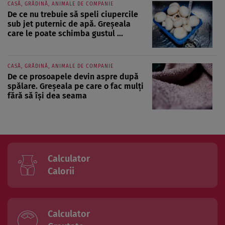
CASĂ, GRĂDINĂ, ANIMALE DE COMPANIE
De ce nu trebuie să speli ciupercile
sub jet puternic de apă. Greșeala
care le poate schimba gustul ...
CASĂ, GRĂDINĂ, ANIMALE DE COMPANIE
De ce prosoapele devin aspre după
spălare. Greșeala pe care o fac mulți
fără să își dea seama
Calculator
Calorii
Calculator