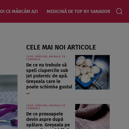
OI CE MÂNCĂM AZI
MEDICINĂ DE TOP BY SANADOR
CELE MAI NOI ARTICOLE
CASĂ, GRĂDINĂ, ANIMALE DE
COMPANIE
De ce nu trebuie să
speli ciupercile sub
jet puternic de apă.
Greșeala care le
poate schimba gustul
...
CASĂ, GRĂDINĂ, ANIMALE DE
COMPANIE
De ce prosoapele
devin aspre după
spălare. Greșeala pe