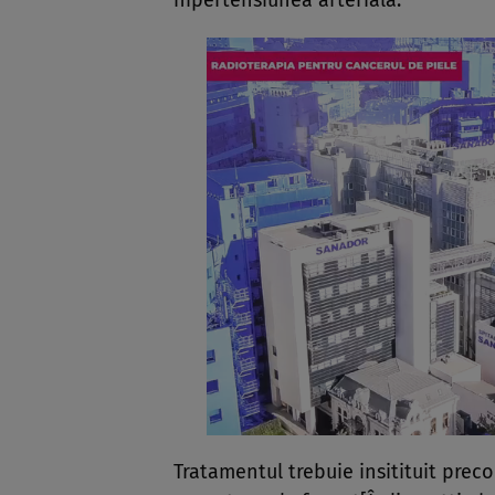
hipertensiunea arterială.
Tratamentul trebuie insitituit prec