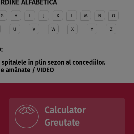
ORDINE ALFABETICĂ
G
H
I
J
K
L
M
N
O
U
V
W
X
Y
Z
:
spitalele în plin sezon al concediilor.
fie amânate / VIDEO
Calculator
Greutate