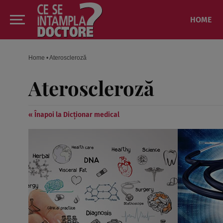
HOME
Home
•
Ateroscleroză
Ateroscleroză
« Înapoi la Dicționar medical