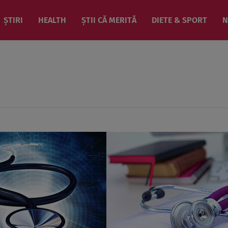
ȘTIRI
HEALTH
ȘTII CĂ MERITĂ
DIETE & SPORT
N