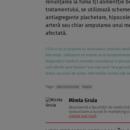
renunţarea la fuma t[Î alimentţie b
tratamentului, se utilizează scheme
antiagregante plachetare, hipocole
arteră sau chiar amputarea unui mem
afectată.
CSID.ro nu isi propune sa inlocuiasca consultul medic
informativ. Utilizatorii nu trebuie sa isi fundamentez
diagnosticul medical necesita consultarea in persoana
sunt oferite spre folosire "asa cum sunt" fara garanti
tehnic sau erori de tastat. Informatiile acestui site 
Tags:
ateroscleroza
boala
Mirela Gruia
Absolventă a facultăţii de medicină 
comunicare a lucrat în marketing şi 
citește mai mult