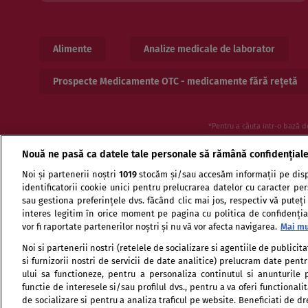
Alimente
Analize medicale de laborator
Prospecte Medicamente OTC - medicamente fără rețetă
*Pentru a căuta intr-o bază d
Nouă ne pasă ca datele tale personale să rămână confidențial
Noi și partenerii noștri
1019
stocăm și/sau accesăm informații pe disp
identificatorii cookie unici pentru prelucrarea datelor cu caracter pe
sau gestiona preferințele dvs. făcând clic mai jos, respectiv vă puteți
interes legitim în orice moment pe pagina cu politica de confidențial
vor fi raportate partenerilor noștri și nu vă vor afecta navigarea.
Mai mu
Termeni si conditii de utilizare
Politica de confid
Noi si partenerii nostri (retelele de socializare si agentiile de publici
si furnizorii nostri de servicii de date analitice) prelucram date pen
ului sa functioneze, pentru a personaliza continutul si anunturile p
functie de interesele si/sau profilul dvs., pentru a va oferi functionalit
de socializare si pentru a analiza traficul pe website. Beneficiati de d