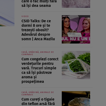
care o fac mulți fără
să își dea seama
VIDEO
CSID Talks: De ce
dormi 8 ore și te
trezești obosit?
Adevărul despre
somn | Anca Mazilu
CASĂ, GRĂDINĂ, ANIMALE DE
COMPANIE
Cum congelezi corect
verdețurile pentru
vară. Trucuri simple
ca să își păstreze
aroma și
prospețimea
CASĂ, GRĂDINĂ, ANIMALE DE
COMPANIE
Cum cureți o tigaie
din teflon arsă fără