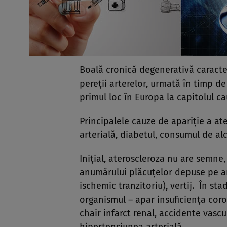
Boală cronică degenerativă caracte
pereţii arterelor, urmată în timp d
primul loc în Europa la capitolul ca
Principalele cauze de apariţie a at
arterială, diabetul, consumul de alc
Iniţial, ateroscleroza nu are semne
anumărului plăcuţelor depuse pe ar
ischemic tranzitoriu), vertij. În st
organismul – apar insuficienţa coro
chair infarct renal, accidente vascul