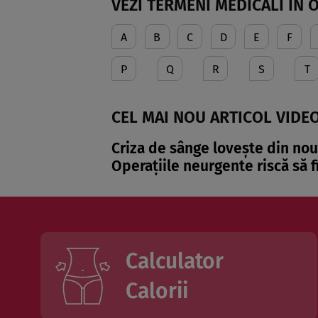
VEZI TERMENI MEDICALI ÎN 
A
B
C
D
E
F
P
Q
R
S
T
CEL MAI NOU ARTICOL VIDEO
Criza de sânge lovește din nou 
Operațiile neurgente riscă să 
Calculator
Calorii