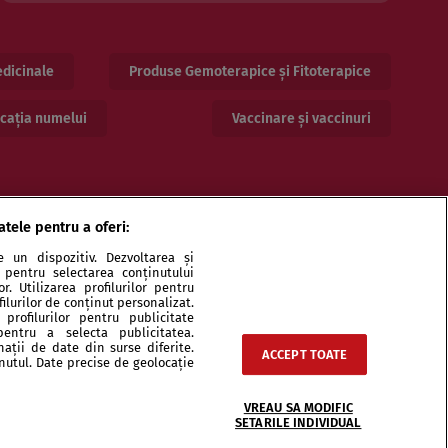
dicinale
Produse Gemoterapice și Fitoterapice
cația numelui
Vaccinare și vaccinuri
atele pentru a oferi:
 un dispozitiv. Dezvoltarea și
or pentru selectarea conținutului
. Utilizarea profilurilor pentru
ilurilor de conținut personalizat.
profilurilor pentru publicitate
pentru a selecta publicitatea.
ri și specialiști
Echipa
Contact
Sitemap
nații de date din surse diferite.
ACCEPT TOATE
inutul. Date precise de geolocație
VREAU SA MODIFIC
SETARILE INDIVIDUAL