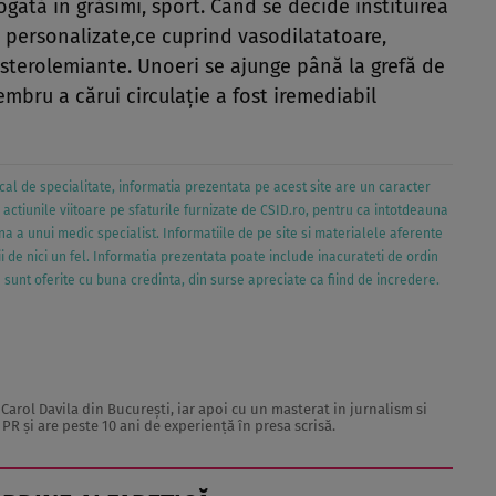
ogată în grăsimi, sport. Când se decide instituirea
 personalizate,ce cuprind vasodilatatoare,
sterolemiante. Unoeri se ajunge până la grefă de
bru a cărui circulaţie a fost iremediabil
al de specialitate, informatia prezentata pe acest site are un caracter
e actiunile viitoare pe sfaturile furnizate de CSID.ro, pentru ca intotdeauna
 a unui medic specialist. Informatiile de pe site si materialele aferente
i de nici un fel. Informatia prezentata poate include inacurateti de ordin
va sunt oferite cu buna credinta, din surse apreciate ca fiind de incredere.
Carol Davila din Bucureşti, iar apoi cu un masterat in jurnalism si
PR şi are peste 10 ani de experienţă în presa scrisă.