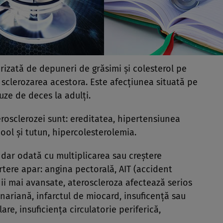
rizată de depuneri de grăsimi şi colesterol pe
e sclerozarea acestora. Este afecţiunea situată pe
uze de deces la adulţi.
erosclerozei sunt: ereditatea, hipertensiunea
ool şi tutun, hipercolesterolemia.
, dar odată cu multiplicarea sau creştere
tere apar: angina pectorală, AIT (accident
adii mai avansate, ateroscleroza afectează serios
nariană, infarctul de miocard, insuficenţă sau
are, insuficienţa circulatorie periferică,