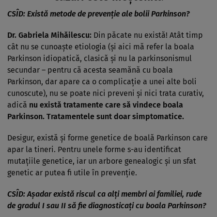
CSÎD:
Există metode de prevenție ale bolii Parkinson?
Dr. Gabriela Mihăilescu:
Din păcate nu există! Atât timp
cât nu se cunoaște etiologia (și aici mă refer la boala
Parkinson idiopatică, clasică și nu la parkinsonismul
secundar – pentru că acesta seamănă cu boala
Parkinson, dar apare ca o complicație a unei alte boli
cunoscute), nu se poate nici preveni și nici trata curativ,
adică
nu există tratamente care să vindece boala
Parkinson. Tratamentele sunt doar simptomatice.
Desigur, există și forme genetice de boală Parkinson care
apar la tineri. Pentru unele forme s-au identificat
mutațiile genetice, iar un arbore genealogic și un sfat
genetic ar putea fi utile în prevenție.
CSÎD:
Așadar există riscul ca alți membri ai familiei, rude
de gradul I sau II să fie diagnosticați cu boala Parkinson?