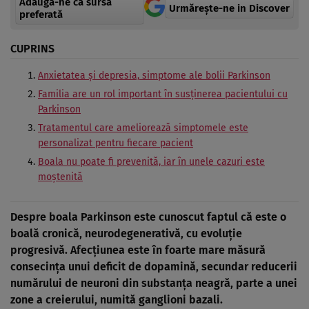
Adaugă-ne ca sursă
Urmărește-ne in Discover
preferată
CUPRINS
Anxietatea și depresia, simptome ale bolii Parkinson
Familia are un rol important în susținerea pacientului cu
Parkinson
Tratamentul care ameliorează simptomele este
personalizat pentru fiecare pacient
Boala nu poate fi prevenită, iar în unele cazuri este
moștenită
Despre boala Parkinson este cunoscut faptul că este o
boală cronică, neurodegenerativă, cu evoluție
progresivă. Afecțiunea este în foarte mare măsură
consecința unui deficit de dopamină, secundar reducerii
numărului de neuroni din substanța neagră, parte a unei
zone a creierului, numită ganglioni bazali.