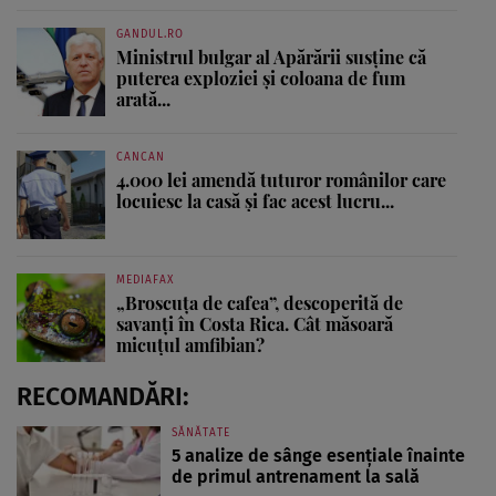
GANDUL.RO
Ministrul bulgar al Apărării susține că
puterea exploziei și coloana de fum
arată...
CANCAN
4.000 lei amendă tuturor românilor care
locuiesc la casă și fac acest lucru...
MEDIAFAX
„Broscuța de cafea”, descoperită de
savanți în Costa Rica. Cât măsoară
micuțul amfibian?
RECOMANDĂRI:
SĂNĂTATE
5 analize de sânge esențiale înainte
de primul antrenament la sală