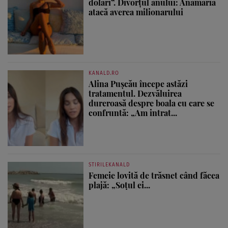
dolari”. Divorțul anului: Anamaria
atacă averea milionarului
KANALD.RO
Alina Pușcău începe astăzi
tratamentul. Dezvăluirea
dureroasă despre boala cu care se
confruntă: „Am intrat...
STIRILEKANALD
Femeie lovită de trăsnet când făcea
plajă: „Soțul ei...