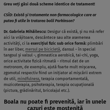
Greu veți găsi două scheme identice de tratament!
CSÎD:
Există și tratamente non-farmacologice care ar
putea fi utile în tratarea bolii Parkinson?
Dr. Gabriela Mihăilescu:
Desigur că există, și nu mă refer
aici la vrăjitoare, descântece sau alte asemenea
activități, ci la
exercițiul fizic sub orice formă:
plimbări
în aer liber,
mersul pe bicicletă
, dansul – în special
tangoul și valsul –, gimnastica aerobică, tai-chi, yoga,
orice activitate fizică ritmată – ritmul dat de un
metronom, de exemplu, ajută foarte mult mișcarea,
zgomotul respectiv fiind un inițiator al mișcării extrem
de util,
mindfulness,
terapia comportamentală,
muzicoterapia, psihoterapia, terapia ocupațională
(pictura, grădinăritul, bricolajul etc.).
Boala nu poate fi prevenită, iar în unele
cazuri este moștenită