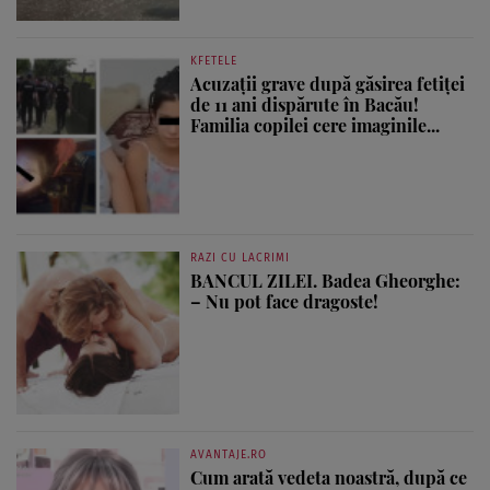
KFETELE
Acuzații grave după găsirea fetiței
de 11 ani dispărute în Bacău!
Familia copilei cere imaginile...
RAZI CU LACRIMI
BANCUL ZILEI. Badea Gheorghe:
– Nu pot face dragoste!
AVANTAJE.RO
Cum arată vedeta noastră, după ce