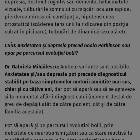
depresia, declinul cognitiv sau demența, halucinațiile
vizuale, tulburările somnului cu mișcări oculare rapide,
pierderea mirosului
, constipația, hipotensiunea
ortostatică (scăderea tensiunii la ridicarea din poziția
culcat în picioare), tulburări de dinamică sexuală etc.
CSÎD:
Anxietatea și depresia preced boala Parkinson sau
apar pe parcursul evoluției bolii?
Dr. Gabriela Mihăilescu:
Ambele variante sunt posibile.
Anxietatea și/sau depresia pot precede diagnosticul
stabilit pe baza simptomelor motorii amintite mai sus,
chiar și cu câțiva ani
, dar pot să apară sau să se agraveze
și la momentul aflării diagnosticului (moment destul de
greu de depășit atât de către pacient, cât și de către
familia acestuia).
Pot să apară și pe parcursul evoluției bolii, prin
deficitele de neurotransmițători sau ca stare reactivă la