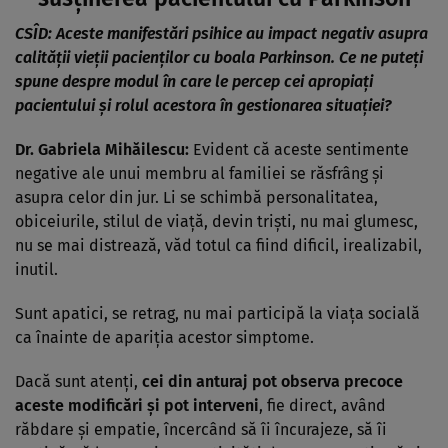
CSÎD:
Aceste manifestări psihice au impact negativ asupra
calității vieții pacienților cu boala Parkinson. Ce ne puteți
spune despre modul în care le percep cei apropiați
pacientului și rolul acestora în gestionarea situației?
Dr. Gabriela Mihăilescu:
Evident că aceste sentimente
negative ale unui membru al familiei se răsfrâng și
asupra celor din jur. Li se schimbă personalitatea,
obiceiurile, stilul de viață, devin triști, nu mai glumesc,
nu se mai distrează, văd totul ca fiind dificil, irealizabil,
inutil.
Sunt apatici, se retrag, nu mai participă la viața socială
ca înainte de apariția acestor simptome.
Dacă sunt atenți,
cei din anturaj pot observa precoce
aceste modificări și pot interveni
, fie direct, având
răbdare și empatie, încercând să îi încurajeze, să îi