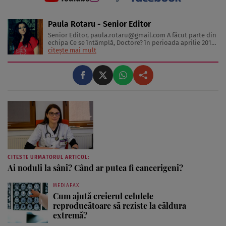
Paula Rotaru - Senior Editor
Senior Editor,
paula.rotaru@gmail.com
A făcut parte din
echipa Ce se întâmplă, Doctore? în perioada aprilie 2013-
decembrie 2023. Articolele sale cuprind informații despre
citește mai mult
diverse afecțiuni, alimentația echilibrată, îngrijirea pielii
și sănătatea emoțională. Colaborări: Viața ...
CITESTE URMATORUL ARTICOL:
Ai noduli la sâni? Când ar putea fi cancerigeni?
MEDIAFAX
Cum ajută creierul celulele
reproducătoare să reziste la căldura
extremă?