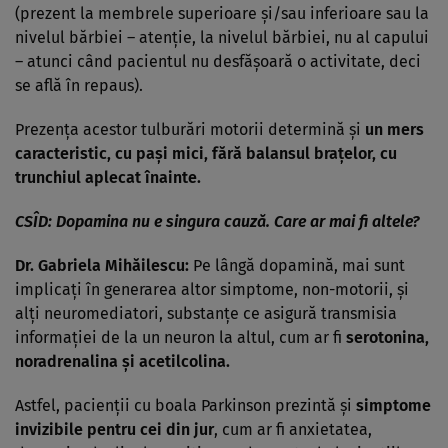
(prezent la membrele superioare și/sau inferioare sau la
nivelul bărbiei – atenție, la nivelul bărbiei, nu al capului
– atunci când pacientul nu desfășoară o activitate, deci
se află în repaus).
Prezența acestor tulburări motorii determină și
un mers
caracteristic, cu pași mici, fără balansul brațelor, cu
trunchiul aplecat înainte.
CSÎD:
Dopamina nu e singura cauză. Care ar mai fi altele?
Dr. Gabriela Mihăilescu:
Pe lângă dopamină, mai sunt
implicați în generarea altor simptome, non-motorii, și
alți neuromediatori, substanțe ce asigură transmisia
informației de la un neuron la altul, cum ar fi
serotonina,
noradrenalina și acetilcolina.
Astfel, pacienții cu boala Parkinson prezintă și
simptome
invizibile pentru cei din jur
, cum ar fi anxietatea,