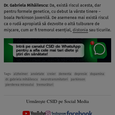
Dr. Gabriela Mihăilescu:
Da, există riscul acesta, dar
pentru formele genetice, cu debut la vârste tinere –
boala Parkinson juvenilă. De asemenea mai există riscul
ca o rudă apropiată să dezvolte o altă tulburare de
mișcare, cum ar fi tremorul esențial,
distonia
sau ticurile.
Tags:
alzheimer
anxietate
creier
dementa
depresie
dopamina
dr. gabriela mihăilescu
neurotransmitatori
parkinson
pierderea mirosului
tremurături
Urmărește CSID pe Social Media