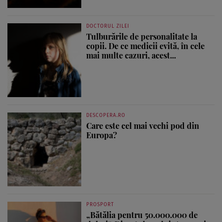
DOCTORUL ZILEI
Tulburările de personalitate la
copii. De ce medicii evită, în cele
mai multe cazuri, acest...
DESCOPERA.RO
Care este cel mai vechi pod din
Europa?
PROSPORT
„Bătălia pentru 50.000.000 de