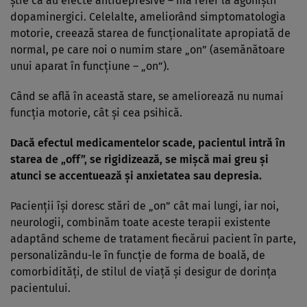
știe că au efecte antidepresive – mă refer la agoniștii
dopaminergici. Celelalte, ameliorând simptomatologia
motorie, creează starea de funcționalitate apropiată de
normal, pe care noi o numim stare „on” (asemănătoare
unui aparat în funcțiune – „on”).
Când se află în această stare, se ameliorează nu numai
funcția motorie, cât și cea psihică.
Dacă efectul medicamentelor scade, pacientul intră în
starea de „off”, se rigidizează, se mișcă mai greu și
atunci se accentuează și anxietatea sau depresia.
Pacienții își doresc stări de „on” cât mai lungi, iar noi,
neurologii, combinăm toate aceste terapii existente
adaptând scheme de tratament fiecărui pacient în parte,
personalizându-le în funcție de forma de boală, de
comorbidități, de stilul de viață și desigur de dorința
pacientului.