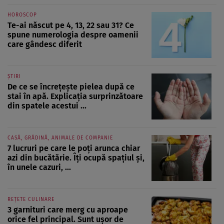
HOROSCOP
Te-ai născut pe 4, 13, 22 sau 31? Ce
spune numerologia despre oamenii
care gândesc diferit
ȘTIRI
De ce se încrețește pielea după ce
stai în apă. Explicația surprinzătoare
din spatele acestui ...
CASĂ, GRĂDINĂ, ANIMALE DE COMPANIE
7 lucruri pe care le poți arunca chiar
azi din bucătărie. Îți ocupă spațiul și,
în unele cazuri, ...
REȚETE CULINARE
3 garnituri care merg cu aproape
orice fel principal. Sunt ușor de