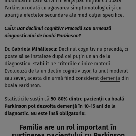
modificările care survin în viața pacienților cu boala
Parkinson odată cu agravarea simptomatologiei și cu
apariția efectelor secundare ale medicației specifice.
CSÎD:
Dar declinul cognitiv? Precedă sau urmează
diagnosticului de boală Parkinson?
Dr. Gabriela Mihăilescu:
Declinul cognitiv nu precedă, ci
poate să se instaleze după cel puțin un an de la
diagnosticul stabilit pe criteriile clinice motorii.
Evoluează de la un declin cognitiv ușor, la unul moderat
sau sever, acesta din urmă fiind considerat
demența
din
boala Parkinson.
Statisticile susțin că
50-80% dintre pacienții cu boală
Parkinson pot dezvolta demență în 10-15 ani de la
diagnostic. Nu este însă obligatoriu!
Familia are un rol important în
susținerea pacientului cu Parkinson