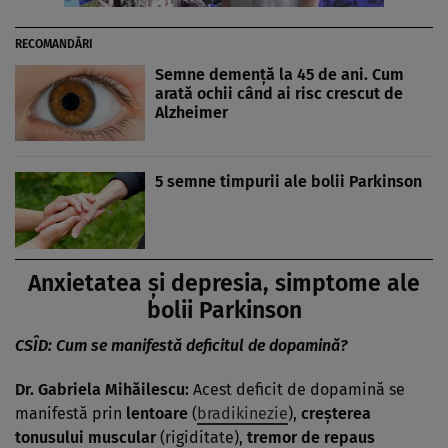
RECOMANDĂRI
Semne demență la 45 de ani. Cum
arată ochii când ai risc crescut de
Alzheimer
5 semne timpurii ale bolii Parkinson
Anxietatea și depresia, simptome ale
bolii Parkinson
CSÎD: Cum se manifestă deficitul de dopamină?
Dr. Gabriela Mihăilescu:
Acest deficit de dopamină se
manifestă prin
lentoare
(
bradikinezie
),
creșterea
tonusului muscular
(rigiditate),
tremor de repaus