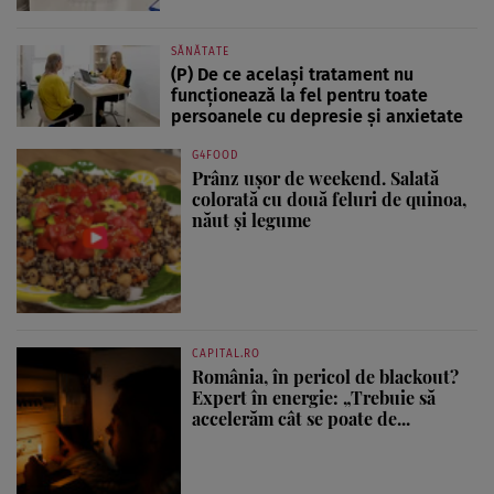
SĂNĂTATE
(P) De ce același tratament nu
funcționează la fel pentru toate
persoanele cu depresie și anxietate
G4FOOD
Prânz ușor de weekend. Salată
colorată cu două feluri de quinoa,
năut și legume
CAPITAL.RO
România, în pericol de blackout?
Expert în energie: „Trebuie să
accelerăm cât se poate de...