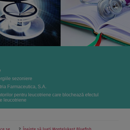
e
ergiile sezoniere
ria Farmaceutica, S.A.
ptorilor pentru leucotriene care blochează efectul
e leucotriene
 ce se
Înainte să luaţi Montelukast Bluefish