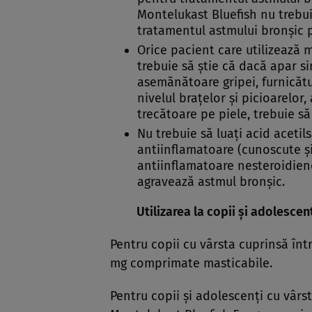
Montelukast Bluefish nu trebui
tratamentul astmului bronşic 
Orice pacient care utilizează
trebuie să ştie că dacă apar
asemănătoare gripei, furnicătu
nivelul braţelor şi picioarelor
trecătoare pe piele, trebuie s
Nu trebuie să luaţi acid acetil
antiinflamatoare (cunoscute 
antiinflamatoare nesteroidie
agravează astmul bronşic.
Utilizarea la copii şi adolescen
Pentru copii cu vârsta cuprinsă într
mg comprimate masticabile.
Pentru copii şi adolescenţi cu vârst