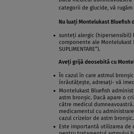
categorii de glucide, vă rugăm
Nu luaţi Montelukast Bluefish 
sunteţi alergic (hipersensibil)
componente ale Montelukast Bl
SUPLIMENTARE”).
Aveţi grijă deosebită cu Monte
În cazul în care astmul bronşic
înrăutăţeşte, adresaţi- vă im
Montelukast Bluefish administr
astm bronşic. Dacă apare o cri
către medicul dumneavoastră.
medicamentul cu administrare 
cazul crizelor de astm bronşic.
Este importantă utilizarea d
pentru tratamentul astmului b