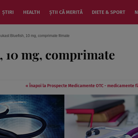
ȘTIRI
HEALTH
ȘTII CĂ MERITĂ
DIETE & SPORT
N
ukast Bluefish, 10 mg, comprimate filmate
h, 10 mg, comprimate
« Înapoi la Prospecte Medicamente OTC - medicamente f