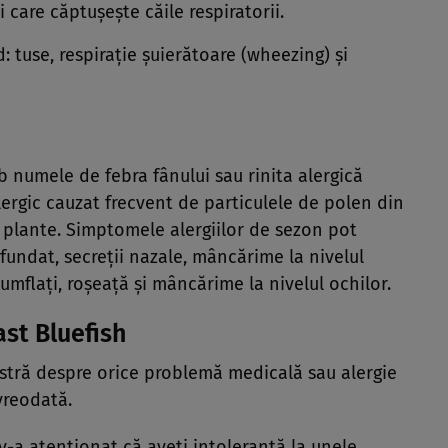
 care căptuşeşte căile respiratorii.
 tuse, respiraţie şuierătoare (wheezing) şi
ub numele de febra fânului sau rinita alergică
ergic cauzat frecvent de particulele de polen din
i plante. Simptomele alergiilor de sezon pot
nfundat, secreţii nazale, mâncărime la nivelul
 umflaţi, roşeaţă şi mâncărime la nivelul ochilor.
ast Bluefish
tră despre orice problemă medicală sau alergie
vreodată.
a atenţionat că aveţi intoleranţă la unele