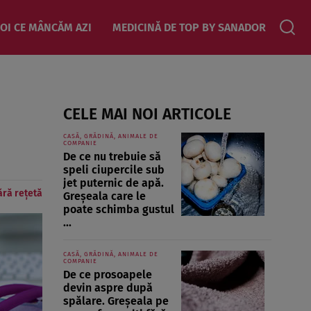
OI CE MÂNCĂM AZI
MEDICINĂ DE TOP BY SANADOR
CELE MAI NOI ARTICOLE
CASĂ, GRĂDINĂ, ANIMALE DE
COMPANIE
De ce nu trebuie să
speli ciupercile sub
jet puternic de apă.
ără rețetă
Greșeala care le
poate schimba gustul
...
CASĂ, GRĂDINĂ, ANIMALE DE
COMPANIE
De ce prosoapele
devin aspre după
spălare. Greșeala pe