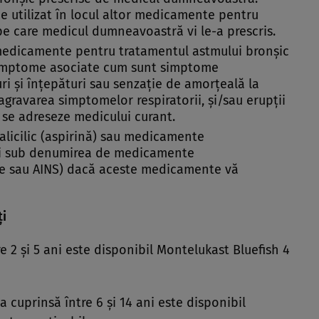
e utilizat în locul altor medicamente pentru
pe care medicul dumneavoastră vi le-a prescris.
 medicamente pentru tratamentul astmului bronşic
 simptome asociate cum sunt simptome
ri şi înţepături sau senzaţie de amorţeală la
, agravarea simptomelor respiratorii, şi/sau erupţii
ă se adreseze medicului curant.
salicilic (aspirină) sau medicamente
şi sub denumirea de medicamente
ne sau AINS) dacă aceste medicamente vă
ţi
e 2 şi 5 ani este disponibil Montelukast Bluefish 4
a cuprinsă între 6 şi 14 ani este disponibil