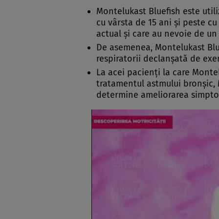
Montelukast Bluefish este util
cu vârsta de 15 ani şi peste c
actual şi care au nevoie de un
De asemenea, Montelukast Bluef
respiratorii declanşată de exerc
La acei pacienţi la care Monte
tratamentul astmului bronşic,
determine ameliorarea simptom