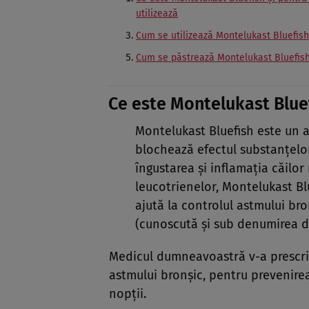
utilizează
Cum se utilizează Montelukast Bluefish
Cum se păstrează Montelukast Bluefis
Ce este Montelukast Bluef
Montelukast Bluefish este un a
blochează efectul substanţelo
îngustarea şi inflamaţia căilor
leucotrienelor, Montelukast B
ajută la controlul astmului br
(cunoscută şi sub denumirea de
Medicul dumneavoastră v-a prescri
astmului bronşic, pentru prevenire
nopţii.