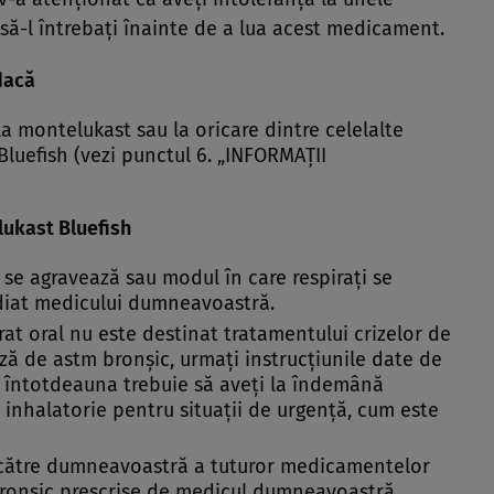
 să-l întrebaţi înainte de a lua acest medicament.
dacă
 la montelukast sau la oricare dintre celelalte
uefish (vezi punctul 6. „INFORMAŢII
lukast Bluefish
 se agravează sau modul în care respiraţi se
ediat medicului dumneavoastră.
at oral nu este destinat tratamentului crizelor de
ză de astm bronşic, urmaţi instrucţiunile date de
 întotdeauna trebuie să aveţi la îndemână
inhalatorie pentru situaţii de urgenţă, cum este
e către dumneavoastră a tuturor medicamentelor
ronşic prescrise de medicul dumneavoastră.