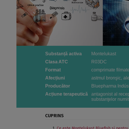
Substanță activa
Montelukast
Clasa ATC
R03DC
Format
comprimate filmat
Afecțiuni
astmul bronşic, al
Producător
Bluepharma Indúst
Acțiune terapeutică
antagonist al rece
substanţelor numit
CUPRINS
Ce este Montelukast Bluefish şi pentru