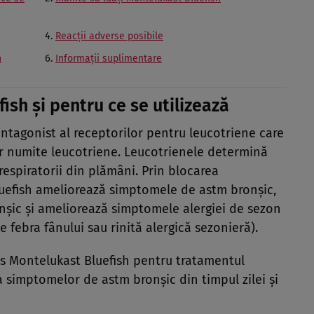
Reacţii adverse posibile
h
Informaţii suplimentare
ish şi pentru ce se utilizează
ntagonist al receptorilor pentru leucotriene care
r numite leucotriene. Leucotrienele determină
 respiratorii din plămâni. Prin blocarea
luefish ameliorează simptomele de astm bronşic,
onşic şi ameliorează simptomele alergiei de sezon
 febra fânului sau rinită alergică sezonieră).
s Montelukast Bluefish pentru tratamentul
a simptomelor de astm bronşic din timpul zilei şi