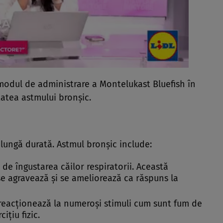
modul de administrare a Montelukast Bluefish în
tatea astmului bronşic.
lungă durată. Astmul bronşic include:
e de îngustarea căilor respiratorii. Această
 se agravează şi se ameliorează ca răspuns la
re reacţionează la numeroşi stimuli cum sunt fum de
iţiu fizic.