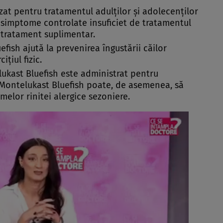
izat pentru tratamentul adulţilor şi adolecenţilor
u simptome controlate insuficiet de tratamentul
 tratament suplimentar.
ish ajută la prevenirea îngustării căilor
iţiul fizic.
lukast Bluefish este administrat pentru
 Montelukast Bluefish poate, de asemenea, să
elor rinitei alergice sezoniere.