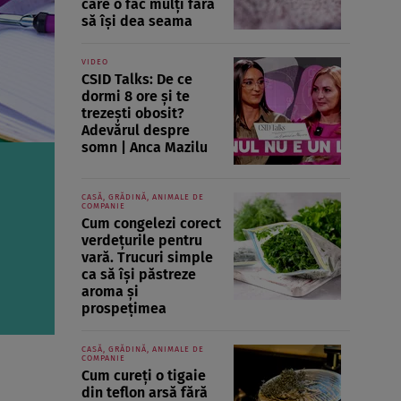
care o fac mulți fără
să își dea seama
VIDEO
CSID Talks: De ce
dormi 8 ore și te
trezești obosit?
Adevărul despre
somn | Anca Mazilu
CASĂ, GRĂDINĂ, ANIMALE DE
COMPANIE
Cum congelezi corect
verdețurile pentru
vară. Trucuri simple
ca să își păstreze
aroma și
prospețimea
CASĂ, GRĂDINĂ, ANIMALE DE
COMPANIE
Cum cureți o tigaie
din teflon arsă fără