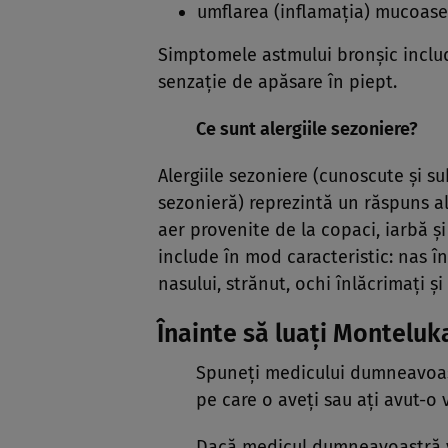
umflarea (inflamaţia) mucoasei
Simptomele astmului bronşic includ:
senzaţie de apăsare în piept.
Ce sunt alergiile sezoniere?
Alergiile sezoniere (cunoscute şi s
sezonieră) reprezintă un răspuns al
aer provenite de la copaci, iarbă ş
include în mod caracteristic: nas î
nasului, strănut, ochi înlăcrimaţi şi
Înainte să luaţi Monteluk
Spuneţi medicului dumneavoas
pe care o aveţi sau aţi avut-o 
Dacă medicul dumneavoastră v-