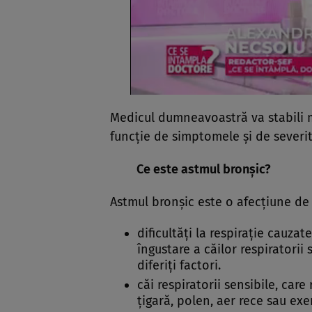
Medicul dumneavoastră va stabili 
funcţie de simptomele şi de severi
Ce este astmul bronşic?
Astmul bronşic este o afecţiune de 
dificultăţi la respiraţie cauzat
îngustare a căilor respiratorii
diferiţi factori.
căi respiratorii sensibile, ca
ţigară, polen, aer rece sau exerc