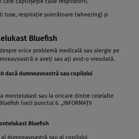
 care căptuşeşte căile respiratorii.
 tuse, respiraţie şuierătoare (wheezing) şi
telukast Bluefish
espre orice problemă medicală sau alergie pe
mneavoastră o aveţi sau aţi avut-o vreodată.
ish dacă dumneavoastră sau copilului
 la montelukast sau la oricare dintre celelalte
uefish (vezi punctul 6. „INFORMAŢII
Montelukast Bluefish
c al dumneavoastră sau al copilului