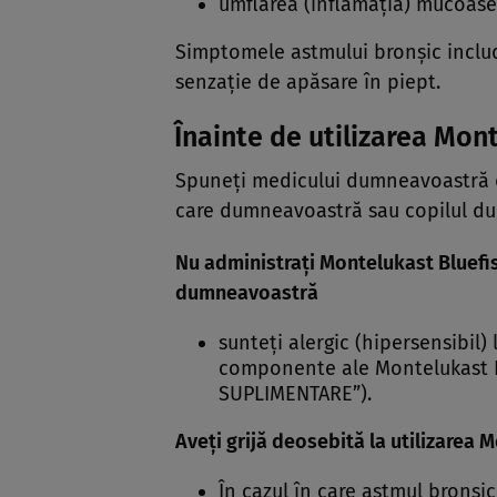
umflarea (inflamaţia) mucoasei
Simptomele astmului bronşic includ:
senzaţie de apăsare în piept.
Înainte de utilizarea Mon
Spuneţi medicului dumneavoastră d
care dumneavoastră sau copilul du
Nu administraţi Montelukast Bluef
dumneavoastră
sunteţi alergic (hipersensibil)
componente ale Montelukast Bl
SUPLIMENTARE”).
Aveţi grijă deosebită la utilizarea 
În cazul în care astmul bronşi