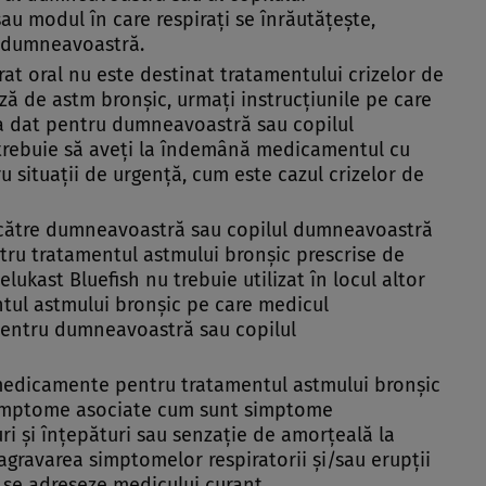
u modul în care respiraţi se înrăutăţeşte,
i dumneavoastră.
at oral nu este destinat tratamentului crizelor de
ză de astm bronşic, urmaţi instrucţiunile pe care
a dat pentru dumneavoastră sau copilul
rebuie să aveţi la îndemână medicamentul cu
u situaţii de urgenţă, cum este cazul crizelor de
e către dumneavoastră sau copilul dumneavoastră
ru tratamentul astmului bronşic prescrise de
kast Bluefish nu trebuie utilizat în locul altor
ul astmului bronşic pe care medicul
pentru dumneavoastră sau copilul
 medicamente pentru tratamentul astmului bronşic
 simptome asociate cum sunt simptome
ri şi înţepături sau senzaţie de amorţeală la
, agravarea simptomelor respiratorii şi/sau erupţii
ă se adreseze medicului curant.