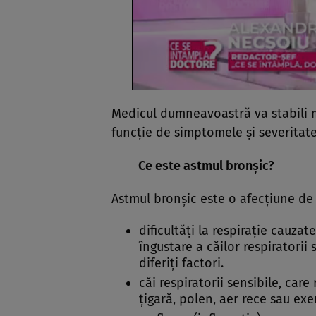
Medicul dumneavoastră va stabili 
funcţie de simptomele şi severitat
Ce este astmul bronşic?
Astmul bronşic este o afecţiune de 
dificultăţi la respiraţie cauzat
îngustare a căilor respiratorii
diferiţi factori.
căi respiratorii sensibile, ca
ţigară, polen, aer rece sau exerc