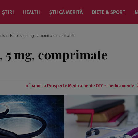
ȘTIRI
HEALTH
ȘTII CĂ MERITĂ
DIETE & SPORT
N
ukast Bluefish, 5 mg, comprimate masticabile
, 5 mg, comprimate
« Înapoi la Prospecte Medicamente OTC - medicamente f