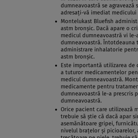
dumneavoastră se agravează sa
adresaţi-vă imediat mediculu
Montelukast Bluefish administr
astm bronşic. Dacă apare o cri
medicul dumneavoastră vi le-
dumneavoastră. Întotdeauna t
administrare inhalatorie pentr
astm bronşic.
Este importantă utilizarea d
a tuturor medicamentelor pent
medicul dumneavoastră. Montelu
medicamente pentru tratament
dumneavoastră le-a prescris 
dumneavoastră.
Orice pacient care utilizează
trebuie să ştie că dacă apar
asemănătoare gripei, furnicătu
nivelul braţelor şi picioarelor
trecătoare pe piele, trebuie s