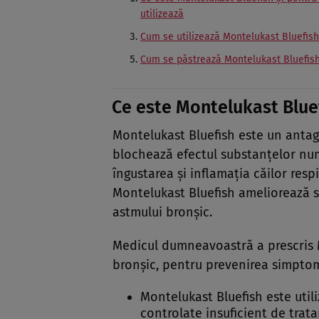
utilizează
Cum se utilizează Montelukast Bluefish
Cum se păstrează Montelukast Bluefis
Ce este Montelukast Bluef
Montelukast Bluefish este un antag
blochează efectul substanţelor nu
îngustarea şi inflamaţia căilor resp
Montelukast Bluefish ameliorează s
astmului bronşic.
Medicul dumneavoastră a prescris 
bronşic, pentru prevenirea simptome
Montelukast Bluefish este uti
controlate insuficient de trat