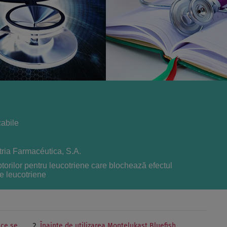
abile
ria Farmacéutica, S.A.
ptorilor pentru leucotriene care blochează efectul
e leucotriene
 ce se
Înainte de utilizarea Montelukast Bluefish