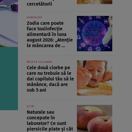
cercetătorii
HOROSCOP
Zodia care poate
face toxiinfecție
alimentară în luna
august 2026: „Atenție
le mâncarea de ...
REȚETE CULINARE
Cele două ciorbe pe
care nu trebuie să le
dai copilului tău să le
mănânce, dacă are
sub 5 ani
ȘTIRI
Naturale sau
concepute în
laborator? Ce sunt
piersicile plate și cât