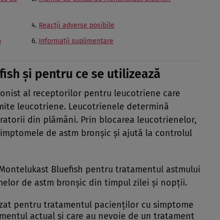
Reacţii adverse posibile
h
Informaţii suplimentare
ish şi pentru ce se utilizează
onist al receptorilor pentru leucotriene care
mite leucotriene. Leucotrienele determină
iratorii din plămâni. Prin blocarea leucotrienelor,
imptomele de astm bronşic şi ajută la controlul
Montelukast Bluefish pentru tratamentul astmului
lor de astm bronşic din timpul zilei şi nopţii.
lizat pentru tratamentul pacienţilor cu simptome
amentul actual şi care au nevoie de un tratament