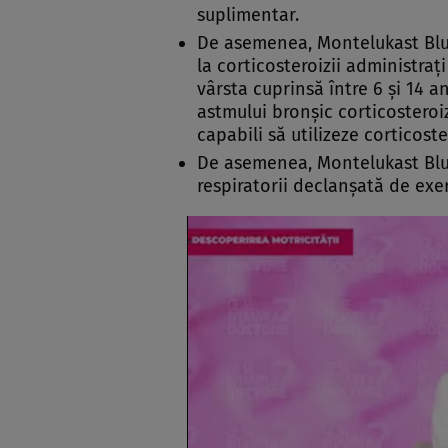
suplimentar.
De asemenea, Montelukast Bluef
la corticosteroizii administraţ
vârsta cuprinsă între 6 şi 14 a
astmului bronşic corticosteroiz
capabili să utilizeze corticoste
De asemenea, Montelukast Bluef
respiratorii declanşată de exerc