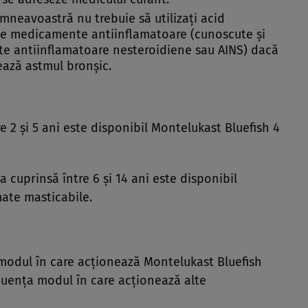
neavoastră nu trebuie să utilizaţi acid
 alte medicamente antiinflamatoare (cunoscute şi
 antiinflamatoare nesteroidiene sau AINS) dacă
ază astmul bronşic.
e 2 şi 5 ani este disponibil Montelukast Bluefish 4
a cuprinsă între 6 şi 14 ani este disponibil
ate masticabile.
odul în care acţionează Montelukast Bluefish
luenţa modul în care acţionează alte