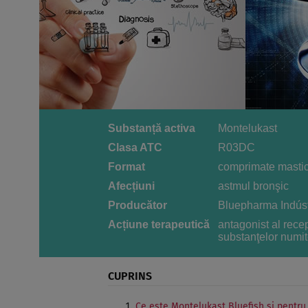
Substanță activa
Montelukast
Clasa ATC
R03DC
Format
comprimate mastic
Afecțiuni
astmul bronşic
Producător
Bluepharma Indúst
Acțiune terapeutică
antagonist al rece
substanţelor numit
CUPRINS
Ce este Montelukast Bluefish şi pentru