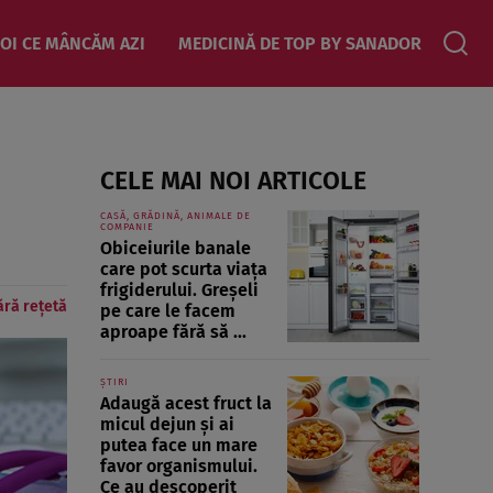
OI CE MÂNCĂM AZI
MEDICINĂ DE TOP BY SANADOR
CELE MAI NOI ARTICOLE
CASĂ, GRĂDINĂ, ANIMALE DE
COMPANIE
Obiceiurile banale
care pot scurta viața
frigiderului. Greșeli
ără rețetă
pe care le facem
aproape fără să ...
ȘTIRI
Adaugă acest fruct la
micul dejun și ai
putea face un mare
favor organismului.
Ce au descoperit