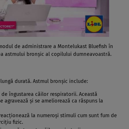
modul de administrare a Montelukast Bluefish în
ea astmului bronşic al copilului dumneavoastră.
lungă durată. Astmul bronşic include:
e de îngustarea căilor respiratorii. Această
 se agravează şi se ameliorează ca răspuns la
re reacţionează la numeroşi stimuli cum sunt fum de
iţiu fizic.