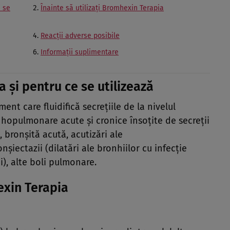
e se
Înainte să utilizaţi Bromhexin Terapia
Reacţii adverse posibile
Informaţii suplimentare
 şi pentru ce se utilizează
t care fluidifică secreţiile de la nivelul
onhopulmonare acute şi cronice însoţite de secreţii
bronşită acută, acutizări ale
iectazii (dilatări ale bronhiilor cu infecţie
), alte boli pulmonare.
exin Terapia