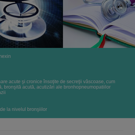
hexin
re acute şi cronice însoţite de secreţii vâscoase, cum
ă, bronşită acută, acutizări ale bronhopneumopatiilor
zii
e de la nivelul bronşiilor