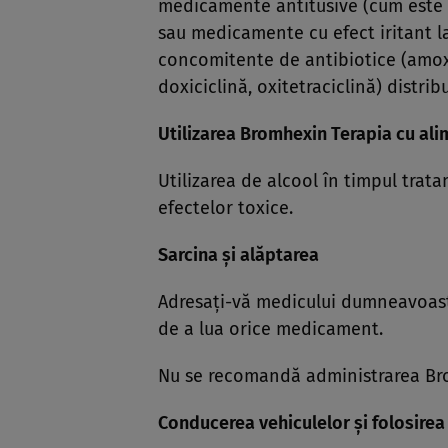
medicamente antitusive (cum este 
sau medicamente cu efect iritant la
concomitente de antibiotice (amoxic
doxiciclină, oxitetraciclină) distri
Utilizarea Bromhexin Terapia cu ali
Utilizarea de alcool în timpul trat
efectelor toxice.
Sarcina şi alăptarea
Adresaţi-vă medicului dumneavoast
de a lua orice medicament.
Nu se recomandă administrarea Bromh
Conducerea vehiculelor şi folosirea 