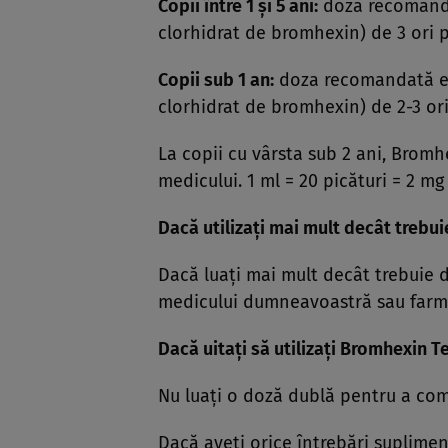
Copii între 1 şi 5 ani:
doza recomanda
clorhidrat de bromhexin) de 3 ori p
Copii sub 1 an:
doza recomandată es
clorhidrat de bromhexin) de 2-3 ori
La copii cu vârsta sub 2 ani, Bromh
medicului. 1 ml = 20 picături = 2 
Dacă utilizaţi mai mult decât trebu
Dacă luaţi mai mult decât trebuie 
medicului dumneavoastră sau farmac
Dacă uitaţi să utilizaţi Bromhexin T
Nu luaţi o doză dublă pentru a co
Dacă aveţi orice întrebări suplimen