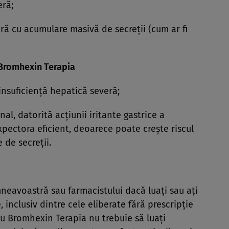
eră;
ră cu acumulare masivă de secreţii (cum ar fi
i Bromhexin Terapia
insuficienţă hepatică severă;
al, datorită acţiunii iritante gastrice a
pectora eficient, deoarece poate creşte riscul
 de secreţii.
eavoastră sau farmacistului dacă luaţi sau aţi
 inclusiv dintre cele eliberate fără prescripţie
cu Bromhexin Terapia nu trebuie să luaţi