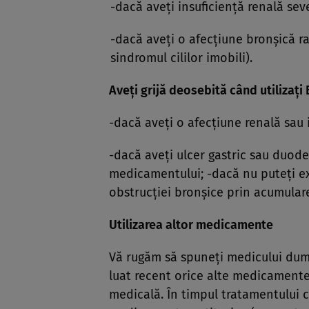
-dacă aveţi insuficienţă renală sev
-dacă aveţi o afecţiune bronşică ra
sindromul cililor imobili).
Aveţi grijă deosebită când utilizaţ
-dacă aveţi o afecţiune renală sau 
-dacă aveţi ulcer gastric sau duoden
medicamentului; -dacă nu puteţi ex
obstrucţiei bronşice prin acumulare
Utilizarea altor medicamente
Vă rugăm să spuneţi medicului dumn
luat recent orice alte medicamente,
medicală. În timpul tratamentului 