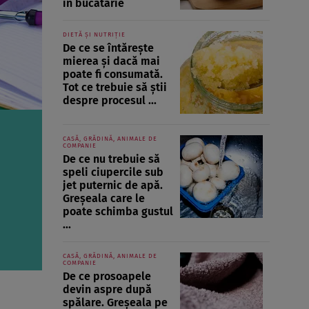
în bucătărie
DIETĂ ȘI NUTRIȚIE
De ce se întărește
mierea și dacă mai
poate fi consumată.
Tot ce trebuie să știi
despre procesul ...
CASĂ, GRĂDINĂ, ANIMALE DE
COMPANIE
De ce nu trebuie să
speli ciupercile sub
jet puternic de apă.
Greșeala care le
poate schimba gustul
...
CASĂ, GRĂDINĂ, ANIMALE DE
COMPANIE
De ce prosoapele
devin aspre după
spălare. Greșeala pe