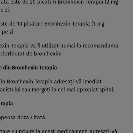
tă este de 20 picături Bromhexin Terapia (2 mg
e zi.
te de 10 picături Bromhexin Terapia (1 mg
 pe zi.
exin Terapia va fi utilizat numai la recomandarea
mg clorhidrat de bromhexim
ie din Bromhexin Terapia
din Bromhexin Terapia adresaţi-vă imediat
istului sau mergeţi la cel mai apropiat spital.
erapia
mpensa doza uitată.
tare cu privire la acest medicament, adresaţi-vă