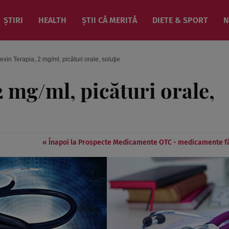
ȘTIRI
HEALTH
ȘTII CĂ MERITĂ
DIETE & SPORT
N
xin Terapia, 2 mg/ml, picături orale, soluţie
 mg/ml, picături orale,
« Înapoi la Prospecte Medicamente OTC - medicamente f