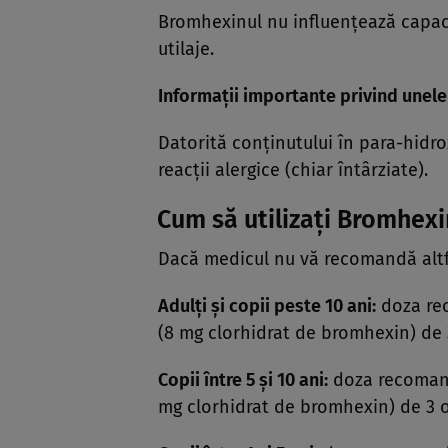
Bromhexinul nu influenţează capac
utilaje.
Informaţii importante privind une
Datorită conţinutului în para-hid
reacţii alergice (chiar întârziate).
Cum să utilizaţi Bromhexi
Dacă medicul nu vă recomandă altfel
Adulţi şi copii peste 10 ani:
doza rec
(8 mg clorhidrat de bromhexin) de 3
Copii între 5 şi 10 ani:
doza recomand
mg clorhidrat de bromhexin) de 3 or