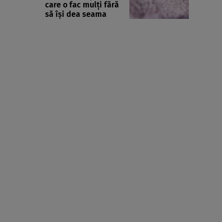
care o fac mulți fără
să își dea seama