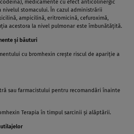
codeina), medicamente cu efect anticolinergic
 nivelul stomacului. În cazul administrării
ilină, ampicilină, eritromicină, cefuroximă,
buţia acestora la nivel pulmonar este îmbunătăţită.
mente şi băuturi
amentului cu bromhexin creşte riscul de apariţie a
ră sau farmacistului pentru recomandări înainte
exin Terapia în timpul sarcinii şi alăptării.
utilajelor