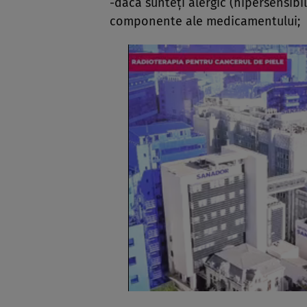
-dacă sunteţi alergic (hipersensibil
componente ale medicamentului;