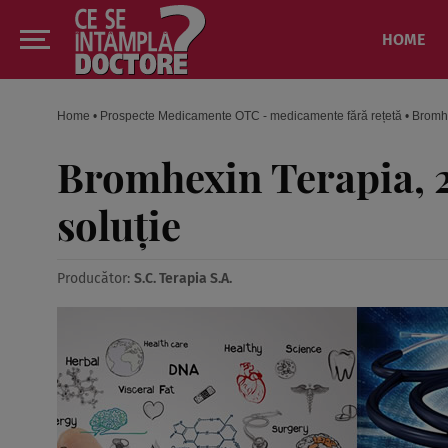
HOME
Home
•
Prospecte Medicamente OTC - medicamente fără rețetă
•
Bromhe
Bromhexin Terapia, 2
soluţie
Producător:
S.C. Terapia S.A.