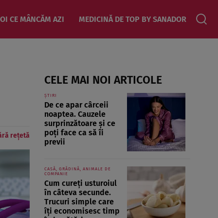
OI CE MÂNCĂM AZI
MEDICINĂ DE TOP BY SANADOR
CELE MAI NOI ARTICOLE
ȘTIRI
De ce apar cârceii
noaptea. Cauzele
surprinzătoare și ce
poți face ca să îi
ără rețetă
previi
CASĂ, GRĂDINĂ, ANIMALE DE
COMPANIE
Cum cureți usturoiul
în câteva secunde.
Trucuri simple care
îți economisesc timp