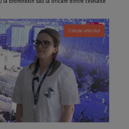
) la bromhexin sau la oricare dintre celelalte
Citește articolul