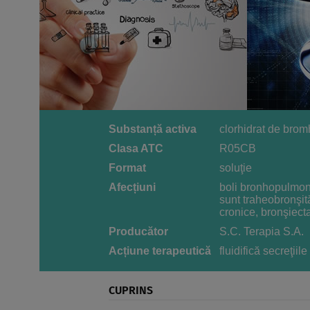
Substanță activa
clorhidrat de brom
Clasa ATC
R05CB
Format
soluţie
Afecțiuni
boli bronhopulmona
sunt traheobronşit
cronice, bronşiecta
Producător
S.C. Terapia S.A.
Acțiune terapeutică
fluidifică secreţiil
CUPRINS