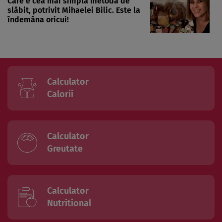
Care e cea mai simplă metodă de
slăbit, potrivit Mihaelei Bilic. Este la
îndemâna oricui!
Calculator
Calorii
Calculator
Greutate
Calculator
Nutritional