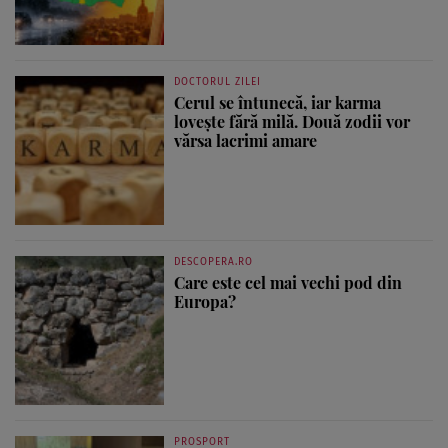
DOCTORUL ZILEI
Cerul se întunecă, iar karma
lovește fără milă. Două zodii vor
vărsa lacrimi amare
DESCOPERA.RO
Care este cel mai vechi pod din
Europa?
PROSPORT