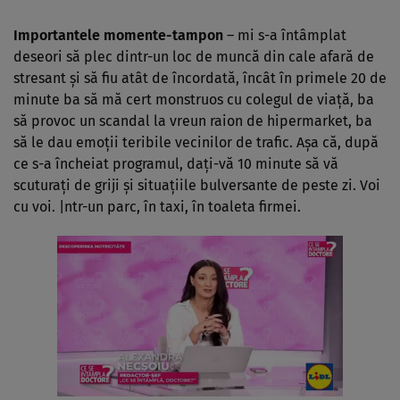
Importantele momente-tampon
– mi s-a întâmplat
deseori să plec dintr-un loc de muncă din cale afară de
stresant şi să fiu atât de încordată, încât în primele 20 de
minute ba să mă cert monstruos cu colegul de viaţă, ba
să provoc un scandal la vreun raion de hipermarket, ba
să le dau emoţii teribile vecinilor de trafic. Aşa că, după
ce s-a încheiat programul, daţi-vă 10 minute să vă
scuturaţi de griji şi situaţiile bulversante de peste zi. Voi
cu voi. |ntr-un parc, în taxi, în toaleta firmei.