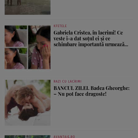
KFETELE
Gabriela Cristea, în lacrimi! Ce
veste i-a dat soțul ei și ce
schimbare importantă urmează...
RAZI CU LACRIMI
BANCUL ZILEI. Badea Gheorghe:
– Nu pot face dragoste!
AVANTAJE.RO