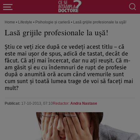
Home
•
Lifestyle
•
Psihologie și carieră
•
Lasă grijile profesionale la uşă!
Lasă grijile profesionale la uşă!
Ştiu ce veţi zice după ce vedeţi acest titlu – că
este mai uşor de spus, adică de tastat, decât de
făcut. Că aţi mai încercat, dar nu aţi reuşit. Că m-
am găsit şi eu cu îndemnuri de rupt de profesie
după o anumită oră acum când vremurile sunt
cum sunt şi toată lumea trage de voi să faceţi mai
mult?
Publicat:
17-10-2013, 07:10
Redactor:
Andra Nastase