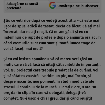
Adaugă-ne ca sursă
Urmărește-ne in Discover
preferată
Ştiu ce veţi zice după ce vedeţi acest titlu – că este mai
uşor de spus, adică de tastat, decât de făcut. Că aţi mai
încercat, dar nu aţi reuşit. Că m-am găsit şi eu cu
îndemnuri de rupt de profesie după o anumită oră acum
când vremurile sunt cum sunt şi toată lumea trage de
voi să faceţi mai mult?
Şi eu voi insista spunându-vă că mereu veţi găsi un
motiv care să vă facă să uitaţi cât sunteţi de importanţi.
Voi. Nu proiectul care trebuie predat cât de curând. Voi
şi sănătatea voastră – vorbim un pic, mai încolo, şi
despre riscurile, nou pomenit, în studii medicale ale
stresului continuu de la muncă. Lucraţi 6 ore, 8 ore, 10
ore, dar în clipa în care vă delogaţi, delogaţi-vă
complet. Nu-i uşor, e chiar greu, dar şi când reuşiţi!