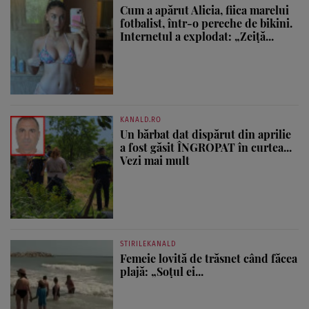
Cum a apărut Alicia, fiica marelui
fotbalist, într-o pereche de bikini.
Internetul a explodat: „Zeiță...
KANALD.RO
Un bărbat dat dispărut din aprilie
a fost găsit ÎNGROPAT în curtea...
Vezi mai mult
STIRILEKANALD
Femeie lovită de trăsnet când făcea
plajă: „Soțul ei...