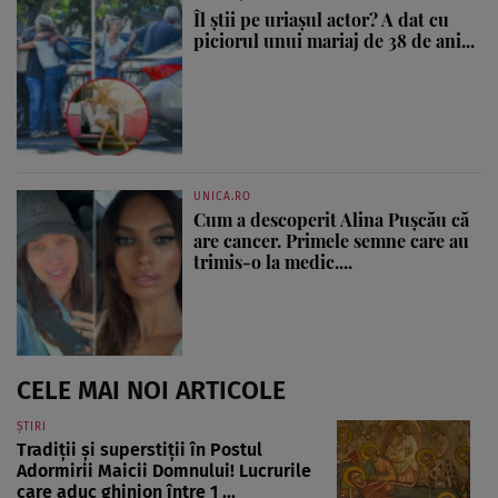
Îl știi pe uriașul actor? A dat cu
piciorul unui mariaj de 38 de ani...
UNICA.RO
Cum a descoperit Alina Pușcău că
are cancer. Primele semne care au
trimis-o la medic....
CELE MAI NOI ARTICOLE
ȘTIRI
Tradiții și superstiții în Postul
Adormirii Maicii Domnului! Lucrurile
care aduc ghinion între 1 ...