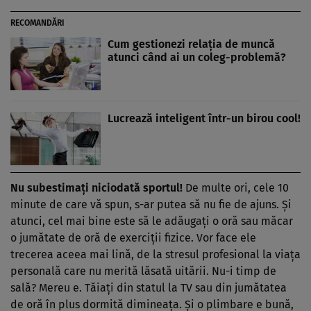
RECOMANDĂRI
Cum gestionezi relaţia de muncă
atunci când ai un coleg-problemă?
Lucrează inteligent într-un birou cool!
Nu subestimaţi niciodată sportul!
De multe ori, cele 10
minute de care vă spun, s-ar putea să nu fie de ajuns. Şi
atunci, cel mai bine este să le adăugaţi o oră sau măcar
o jumătate de oră de exerciţii fizice. Vor face ele
trecerea aceea mai lină, de la stresul profesional la viaţa
personală care nu merită lăsată uitării. Nu-i timp de
sală? Mereu e. Tăiaţi din statul la TV sau din jumătatea
de oră în plus dormită dimineaţa. Şi o plimbare e bună,