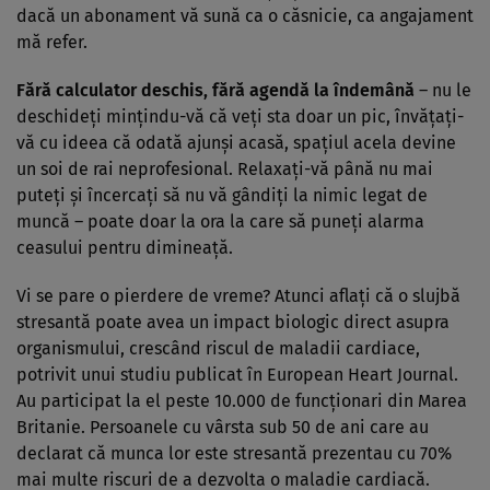
dacă un abonament vă sună ca o căsnicie, ca angajament
mă refer.
Fără calculator deschis, fără agendă la îndemână
– nu le
deschideţi minţindu-vă că veţi sta doar un pic, învăţaţi-
vă cu ideea că odată ajunşi acasă, spaţiul acela devine
un soi de rai neprofesional. Relaxaţi-vă până nu mai
puteţi şi încercaţi să nu vă gândiţi la nimic legat de
muncă – poate doar la ora la care să puneţi alarma
ceasului pentru dimineaţă.
Vi se pare o pierdere de vreme? Atunci aflaţi că o slujbă
stresantă poate avea un impact biologic direct asupra
organismului, crescând riscul de maladii cardiace,
potrivit unui studiu publicat în European Heart Journal.
Au participat la el peste 10.000 de funcţionari din Marea
Britanie. Persoanele cu vârsta sub 50 de ani care au
declarat că munca lor este stresantă prezentau cu 70%
mai multe riscuri de a dezvolta o maladie cardiacă.