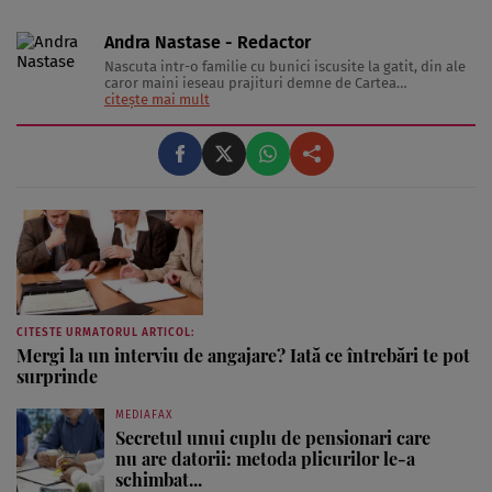
Andra Nastase - Redactor
Nascuta intr-o familie cu bunici iscusite la gatit, din ale
caror maini ieseau prajituri demne de Cartea
Recordurilor categoria Gusturi Divine, inzestrata cu un
citește mai mult
metabolism extrem de capricios, a se citi lenes, si
indragostita de tot ce inseamna delicatesa pe lumea
asta, Pofticioasa scrie despre telina ...
CITESTE URMATORUL ARTICOL:
Mergi la un interviu de angajare? Iată ce întrebări te pot
surprinde
MEDIAFAX
Secretul unui cuplu de pensionari care
nu are datorii: metoda plicurilor le-a
schimbat...