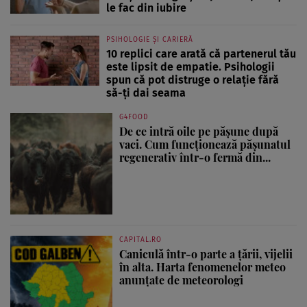
le fac din iubire
PSIHOLOGIE ȘI CARIERĂ
10 replici care arată că partenerul tău
este lipsit de empatie. Psihologii
spun că pot distruge o relație fără
să-ți dai seama
G4FOOD
De ce intră oile pe pășune după
vaci. Cum funcționează pășunatul
regenerativ într-o fermă din...
CAPITAL.RO
Caniculă într-o parte a țării, vijelii
în alta. Harta fenomenelor meteo
anunțate de meteorologi