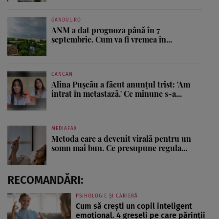
GANDUL.RO
ANM a dat prognoza până în 7
septembrie. Cum va fi vremea în...
CANCAN
Alina Pușcău a făcut anunțul trist: 'Am
intrat în metastază.' Ce minune s-a...
MEDIAFAX
Metoda care a devenit virală pentru un
somn mai bun. Ce presupune regula...
RECOMANDĂRI:
PSIHOLOGIE ȘI CARIERĂ
Cum să crești un copil inteligent
emoțional. 4 greșeli pe care părinții