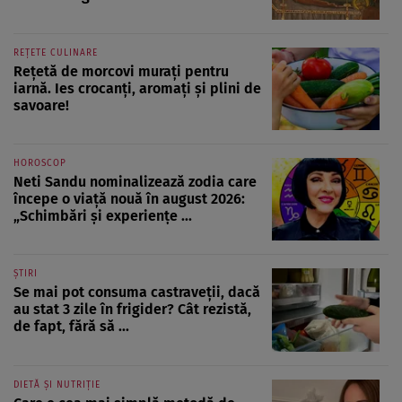
REȚETE CULINARE
Rețetă de morcovi murați pentru
iarnă. Ies crocanți, aromați și plini de
savoare!
HOROSCOP
Neti Sandu nominalizează zodia care
începe o viață nouă în august 2026:
„Schimbări și experiențe ...
ȘTIRI
Se mai pot consuma castraveții, dacă
au stat 3 zile în frigider? Cât rezistă,
de fapt, fără să ...
DIETĂ ȘI NUTRIȚIE