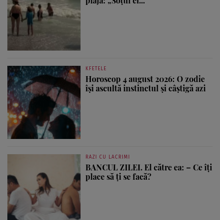
plajă: „Soțul ei...
KFETELE
Horoscop 4 august 2026: O zodie
își ascultă instinctul și câștigă azi
RAZI CU LACRIMI
BANCUL ZILEI. El către ea: – Ce îți
place să ți se facă?