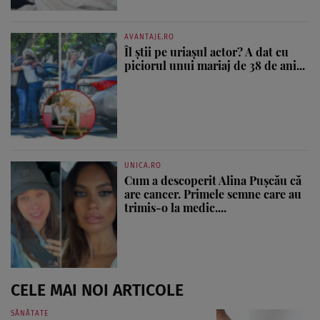
AVANTAJE.RO
Îl știi pe uriașul actor? A dat cu
piciorul unui mariaj de 38 de ani...
UNICA.RO
Cum a descoperit Alina Pușcău că
are cancer. Primele semne care au
trimis-o la medic....
CELE MAI NOI ARTICOLE
SĂNĂTATE