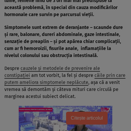
lume, femeile fiind de 3 ori mai mai predispuse la
această problemă, în special din cauza modificărilor
hormonale care survin pe parcursul vieţii.
Simptomele sunt extrem de deranjante – scaunde dure
şi rare,
balonar
e, dureri abdominale,
gaze intestinale
,
senzaţie de preaplin – şi pot apărea chiar complicaţii,
cum ar fi
hemoroizii
,
fisurile anale,
inflamaţiile la
nivelul colonului sau obstrucţia intestinală.
Despre
cauzele şi metodele de prevenire ale
constipaţiei
am tot vorbit, la fel şi despre
căile prin care
putem ameliora simptomele neplăcute
, aşa că a venit
vremea să demontăm şi câteva mituri care circulă pe
marginea acestui subiect delicat.
Citește articolul