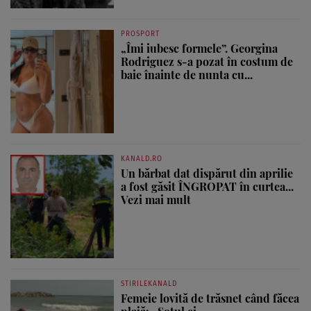
PROSPORT
„Îmi iubesc formele”. Georgina
Rodriguez s-a pozat în costum de
baie înainte de nunta cu...
KANALD.RO
Un bărbat dat dispărut din aprilie
a fost găsit ÎNGROPAT în curtea...
Vezi mai mult
STIRILEKANALD
Femeie lovită de trăsnet când făcea