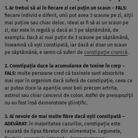
1. Ar trebui să ai în fiecare zi cel puţin un scaun – FALS:
fiecare individ e diferit, unii pot avea 3 scaune pe zi, alţii
mai puţine sau chiar deloc. Ideal ar fi să ai un scaun pe
zi, dar este în regulă şi dacă ai 3 pe săptămână, de
exemplu. Dacă ai mai puţin de 3 scaune pe săptămână,
înseamnă că eşti constipată, iar dacă ai doar un scaun
pe săptămână, e semn că suferi de
constipaţie cronică
.
2. Constipaţia duce la acumularea de toxine în corp –
FALS:
multe persoane cred că toxinele sunt absorbite
mai uşor în organism dacă suferă de constipaţie, ceea ce
ar putea duce la apariţia unor boli precum artrita,
astmul sau chiar cancerul de colon. Astfel de presupoziţii
nu au fost însă demonstrate ştiinţific.
3. Ai nevoie de mai multe fibre dacă eşti constipată –
ADEVĂRAT:
în majoritatea cazurilor, constipaţia este
cauzată de lipsa fibrelor din alimentaţie. Legumele,