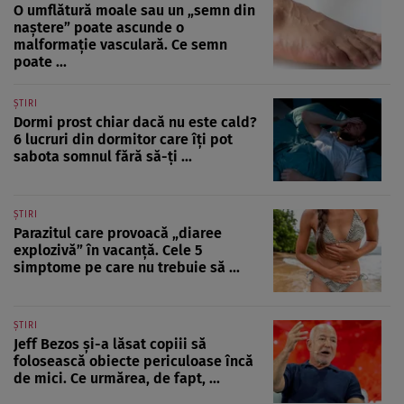
O umflătură moale sau un „semn din
naștere” poate ascunde o
malformație vasculară. Ce semn
poate ...
ȘTIRI
Dormi prost chiar dacă nu este cald?
6 lucruri din dormitor care îți pot
sabota somnul fără să-ți ...
ȘTIRI
Parazitul care provoacă „diaree
explozivă” în vacanță. Cele 5
simptome pe care nu trebuie să ...
ȘTIRI
Jeff Bezos și-a lăsat copiii să
folosească obiecte periculoase încă
de mici. Ce urmărea, de fapt, ...