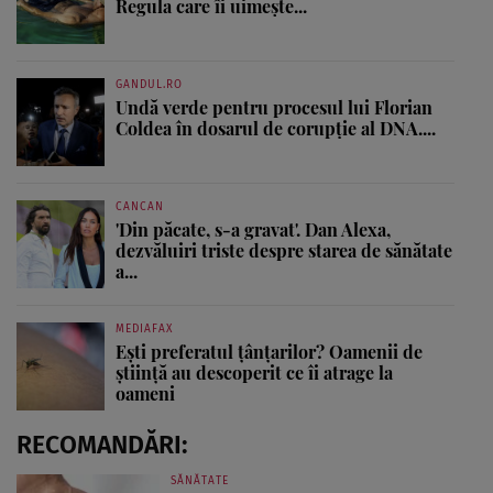
Regula care îi uimește...
GANDUL.RO
Undă verde pentru procesul lui Florian
Coldea în dosarul de corupție al DNA....
CANCAN
'Din păcate, s-a gravat'. Dan Alexa,
dezvăluiri triste despre starea de sănătate
a...
MEDIAFAX
Ești preferatul țânțarilor? Oamenii de
știință au descoperit ce îi atrage la
oameni
RECOMANDĂRI:
SĂNĂTATE