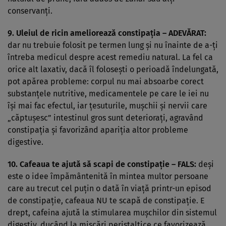
conservanţi.
9.
Uleiul de ricin
ameliorează constipaţia – ADEVĂRAT:
dar nu trebuie folosit pe termen lung şi nu înainte de a-ţi
întreba medicul despre acest remediu natural. La fel ca
orice alt laxativ, dacă îl foloseşti o perioadă îndelungată,
pot apărea probleme: corpul nu mai absoarbe corect
substanţele nutritive, medicamentele pe care le iei nu
îşi mai fac efectul, iar ţesuturile, muşchii şi nervii care
„căptuşesc” intestinul gros sunt deterioraţi, agravând
constipaţia şi favorizând apariţia altor probleme
digestive.
10.
Cafeaua
te ajută să scapi de constipaţie – FALS:
deşi
este o idee împământenită în mintea multor persoane
care au trecut cel puţin o dată în viaţă printr-un episod
de constipaţie, cafeaua NU te scapă de constipaţie. E
drept, cafeina ajută la stimularea muşchilor din sistemul
digestiv, ducând la mişcări peristaltice ce favorizează