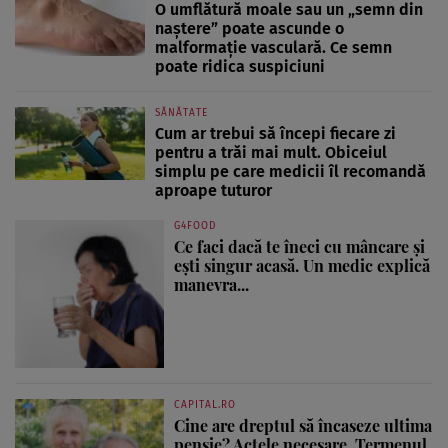
O umflătură moale sau un „semn din
naștere” poate ascunde o
malformație vasculară. Ce semn
poate ridica suspiciuni
SĂNĂTATE
Cum ar trebui să începi fiecare zi
pentru a trăi mai mult. Obiceiul
simplu pe care medicii îl recomandă
aproape tuturor
G4FOOD
Ce faci dacă te îneci cu mâncare și
ești singur acasă. Un medic explică
manevra...
CAPITAL.RO
Cine are dreptul să încaseze ultima
pensie? Actele necesare. Termenul