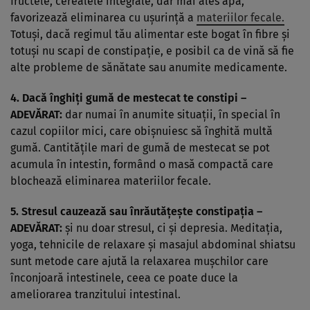
fructele, cerealele integrale, dar mai ales apa,
favorizează eliminarea cu uşurinţă a
materiilor fecale.
Totuşi, dacă regimul tău alimentar este bogat în fibre şi
totuşi nu scapi de constipaţie, e posibil ca de vină să fie
alte probleme de sănătate sau anumite medicamente.
4. Dacă înghiţi
gumă de mestecat
te constipi –
ADEVĂRAT:
dar numai în anumite situaţii, în special în
cazul copiilor mici, care obişnuiesc să înghită multă
gumă. Cantităţile mari de gumă de mestecat se pot
acumula în intestin, formând o masă compactă care
blochează eliminarea materiilor fecale.
5. Stresul cauzează sau înrăutăţeşte constipaţia –
ADEVĂRAT:
şi nu doar stresul, ci şi depresia. Meditaţia,
yoga, tehnicile de relaxare şi masajul abdominal shiatsu
sunt metode care ajută la relaxarea muşchilor care
înconjoară intestinele, ceea ce poate duce la
ameliorarea tranzitului intestinal.