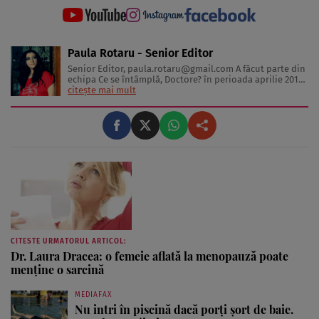
Paula Rotaru - Senior Editor
Senior Editor,
paula.rotaru@gmail.com
A făcut parte din
echipa Ce se întâmplă, Doctore? în perioada aprilie 2013-
decembrie 2023. Articolele sale cuprind informații despre
citește mai mult
diverse afecțiuni, alimentația echilibrată, îngrijirea pielii
și sănătatea emoțională. Colaborări: Viața ...
CITESTE URMATORUL ARTICOL:
Dr. Laura Dracea: o femeie aflată la menopauză poate
menţine o sarcină
MEDIAFAX
Nu intri în piscină dacă porți șort de baie.