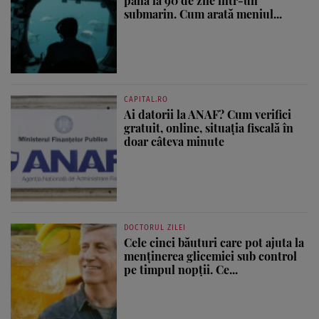
până la 90 de zile într-un
submarin. Cum arată meniul...
CAPITAL.RO
Ai datorii la ANAF? Cum verifici
gratuit, online, situația fiscală în
doar câteva minute
DOCTORUL ZILEI
Cele cinci băuturi care pot ajuta la
menținerea glicemiei sub control
pe timpul nopții. Ce...