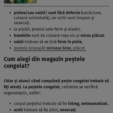
pielea/sau solzii/ sunt fără defecte (
uscăciune,
culoare schimbată), iar ochii sunt limpezi şi
nesecaţi.
la pipăit, ţesutul este ferm şi elastic.
branhiile
sunt de culoare roşu viu şi
miros plăcut.
solzii
trebuie să se ţină
ferm în piele,
peştele proaspăt
miroase bine
, plăcut.
Cum alegi din magazin peştele
congelat?
Chiar şi atunci când cumpăraţi peşte congelat trebuie să
fiţi atenţi. La peştele congelat,
calitatea se verifică
organoleptic, astfel :
corpul peştelui trebuie să fie
întreg, netraumatizat.
ochii
trebuie să fie plini
, nesecaţi.