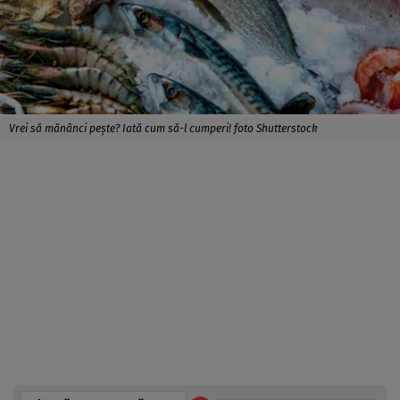
Vrei să mănânci peşte? Iată cum să-l cumperi! foto Shutterstock