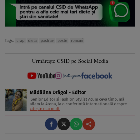
Tags:
crap
dieta
pastrav
peste
romani
Urmărește CSID pe Social Media
Mădălina Drăgoi - Editor
Senior Editor si Fashion Stylist Acum ceva timp, mă
aflam la Atena, la o conferinţă internaţională despre
frumuseţe şi industria de profil. În sală erau jurnaliste
citește mai mult
din toată Europa. Reprezentau în special presa glossy.
Multe dintre ele erau parcă scoase din paginile
revistelor pentru ...