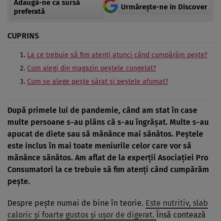
Adaugă-ne ca sursă
Urmărește-ne in Discover
preferată
CUPRINS
La ce trebuie să fim atenţi atunci când cumpărăm peşte?
Cum alegi din magazin peştele congelat?
Cum se alege peşte sărat şi peştele afumat?
După primele lui de pandemie, când am stat în case
multe persoane s-au plâns că s-au îngrăşat. Multe s-au
apucat de diete sau să mănânce mai sănătos. Peştele
este inclus în mai toate meniurile celor care vor să
mănânce sănătos. Am aflat de la experţii
Asociaţiei Pro
Consumatori
la ce trebuie să fim atenţi când cumpărăm
peşte.
Despre peşte numai de bine în teorie.
Este nutritiv, slab
caloric şi foarte gustos şi uşor de digerat.
Însă contează