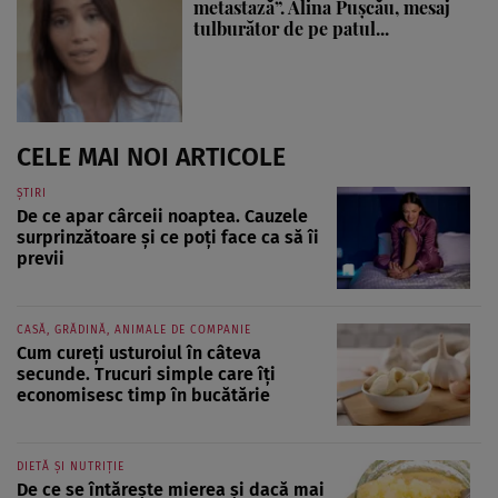
metastază”. Alina Pușcău, mesaj
tulburător de pe patul...
CELE MAI NOI ARTICOLE
ȘTIRI
De ce apar cârceii noaptea. Cauzele
surprinzătoare și ce poți face ca să îi
previi
CASĂ, GRĂDINĂ, ANIMALE DE COMPANIE
Cum cureți usturoiul în câteva
secunde. Trucuri simple care îți
economisesc timp în bucătărie
DIETĂ ȘI NUTRIȚIE
De ce se întărește mierea și dacă mai