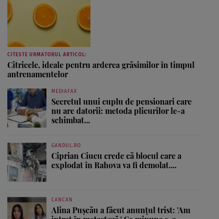
CITESTE URMATORUL ARTICOL:
Citricele, ideale pentru arderea grăsimilor în timpul
antrenamentelor
MEDIAFAX
Secretul unui cuplu de pensionari care
nu are datorii: metoda plicurilor le-a
schimbat...
GANDUL.RO
Ciprian Ciucu crede că blocul care a
explodat în Rahova va fi demolat....
CANCAN
Alina Pușcău a făcut anunțul trist: 'Am