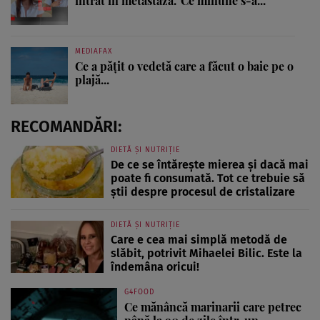
intrat în metastază.' Ce minune s-a...
MEDIAFAX
Ce a pățit o vedetă care a făcut o baie pe o
plajă...
RECOMANDĂRI:
DIETĂ ȘI NUTRIȚIE
De ce se întărește mierea și dacă mai
poate fi consumată. Tot ce trebuie să
știi despre procesul de cristalizare
DIETĂ ȘI NUTRIȚIE
Care e cea mai simplă metodă de
slăbit, potrivit Mihaelei Bilic. Este la
îndemâna oricui!
G4FOOD
Ce mănâncă marinarii care petrec