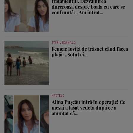
tratamentul. Dezvăluirea
dureroasă despre boala cu care se
confruntă: „Am intrat...
STIRILEKANALD
Femeie lovită de trăsnet când făcea
plajă: „Soțul ei...
KFETELE
Alina Pușcău intră în operație! Ce
mesaj a lăsat vedeta după ce a
anunțat că...