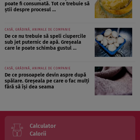
poate fi consumată. Tot ce trebuie să
știi despre procesul ...
CASĂ, GRĂDINĂ, ANIMALE DE COMPANIE
De ce nu trebuie să speli ciupercile
sub jet puternic de apă. Greșeala
care le poate schimba gustul ...
CASĂ, GRĂDINĂ, ANIMALE DE COMPANIE
De ce prosoapele devin aspre după
spălare. Greșeala pe care o fac mulți
fără să își dea seama
Calculator
Calorii