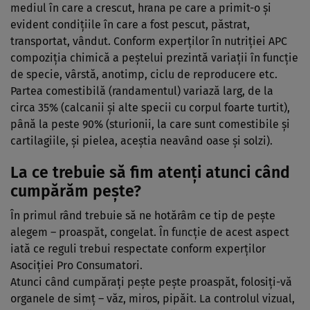
mediul în care a crescut, hrana pe care a primit-o şi
evident condiţiile în care a fost pescut, păstrat,
transportat, vândut. Conform experţilor în nutriţiei APC
compoziţia chimică a peştelui prezintă variaţii în funcţie
de specie, vârstă, anotimp, ciclu de reproducere etc.
Partea comestibilă (randamentul) variază larg, de la
circa 35% (calcanii şi alte specii cu corpul foarte turtit),
până la peste 90% (sturionii, la care sunt comestibile şi
cartilagiile, şi pielea, aceştia neavând oase şi solzi).
La ce trebuie să fim atenţi atunci când
cumpărăm peşte?
În primul rând trebuie să ne hotărâm ce tip de peşte
alegem – proaspăt, congelat. În funcţie de acest aspect
iată ce reguli trebui respectate conform experţilor
Asociţiei Pro Consumatori.
Atunci când cumpăraţi peşte peşte proaspăt, folosiţi-vă
organele de simţ – văz, miros, pipăit. La controlul vizual,