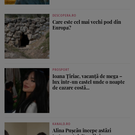
DESCOPERA.RO
Care este cel mai vechi pod din
Europa?
PROSPORT
Ioana Țiriac, vacanță de mega –
lux într-un castel unde o noapte
de cazare costă...
KANALD.RO
Alina Pușcău începe astăzi