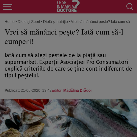
Home
•
Diete și Sport
•
Dietă și nutriție
•
Vrei să mănânci peşte? Iată cum să-l c
Vrei să mănânci peşte? Iată cum să-l
cumperi!
Iată cum să alegi peştele de la piaţă sau
supermarket. Experţii Asociaţiei Pro Consumatori
explică criteriile de care se ţine cont indiferent de
tipul peştelui.
Publicat:
21-05-2020, 13:42
Editor:
Mădălina Drăgoi