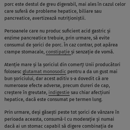
porc este destul de greu digerabil, mai ales în cazul celor
care suferă de probleme hepatice, biliare sau
pancreatice, avertizează nutriţioniştii.
Persoanele care nu produc suficient acid gastric şi
enzime pancreatice trebuie, prin urmare, să evite
consumul de şorici de porc. În caz contrar, pot apărea
crampe stomacale,
constipaţie
şi senzaţie de vomă.
Atenţie mare şi la şoriciul din comerţ! Unii producători
folosesc
glutamat monosodic
pentru a da un gust mai
bun şoriciului, dar acest aditiv s-a dovedit că are
numeroase efecte adverse, precum dureri de cap,
creştere în greutate,
indigestie
sau chiar afecţiuni
hepatice, dacă este consumat pe termen lung.
Prin urmare, deși găsești peste tot șorici de vânzare în
perioada aceasta, consumă-l cu moderaţie şi numai
dacă ai un stomac capabil să digere combinaţia de