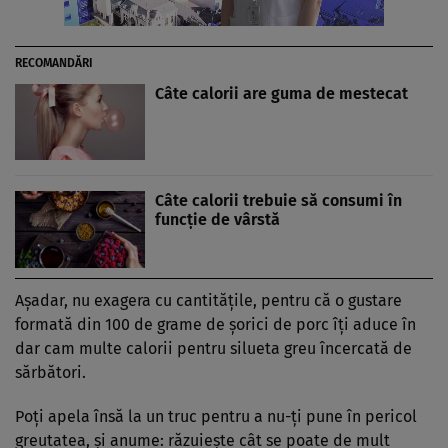
RECOMANDĂRI
Câte calorii are guma de mestecat
Câte calorii trebuie să consumi în
funcţie de vârstă
Aşadar, nu exagera cu cantităţile, pentru că o gustare
formată din 100 de grame de şorici de porc îți aduce în
dar cam multe calorii pentru silueta greu încercată de
sărbători.
Poți apela însă la un truc pentru a nu-ți pune în pericol
greutatea, şi anume: răzuiește cât se poate de mult