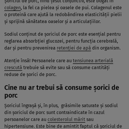
Șoriciul de porc, fiind ţesut conjunctiv, este bogat în
colagen
,
la fel ca pielea şi oasele de pui. Colagenul este
o proteină care ajută la redobândirea elasticităţii pielii
şi sprijină sănătatea oaselor şi a articulaţiilor.
Sodiul conţinut de șoriciul de porc este esenţial pentru
reglarea absorbţiei glucozei, pentru funcţia cerebrală,
dar şi pentru prevenirea
retenţiei de apă
din organism.
Atenţie însă! Persoanele care au
tensiunea arterială
crescută
trebuie să evite sau să consume cantităţi
reduse de şorici de porc.
Cine nu ar trebui să consume şorici de
porc
Șoriciul îngrașă și, în plus, grăsimile saturate şi sodiul
din șoriciul de porc sunt contraindicate în cazul
persoanelor care au
colesterolul mărit
sau
hipertensiune. Este bine de amintit faptul că șoriciul de