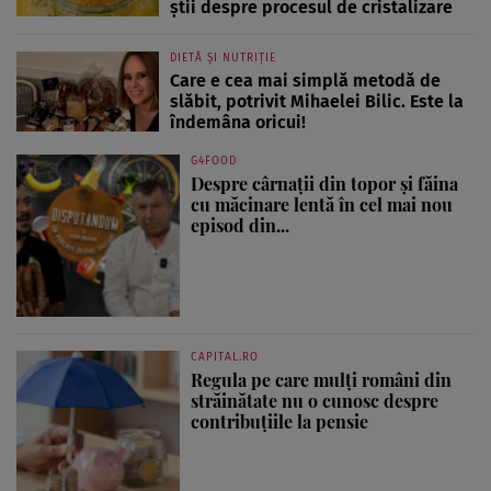
știi despre procesul de cristalizare
DIETĂ ȘI NUTRIȚIE
Care e cea mai simplă metodă de
slăbit, potrivit Mihaelei Bilic. Este la
îndemâna oricui!
G4FOOD
Despre cârnații din topor și făina
cu măcinare lentă în cel mai nou
episod din...
CAPITAL.RO
Regula pe care mulți români din
străinătate nu o cunosc despre
contribuțiile la pensie