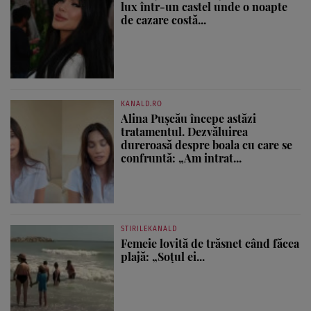
lux într-un castel unde o noapte
de cazare costă...
KANALD.RO
Alina Pușcău începe astăzi
tratamentul. Dezvăluirea
dureroasă despre boala cu care se
confruntă: „Am intrat...
STIRILEKANALD
Femeie lovită de trăsnet când făcea
plajă: „Soțul ei...