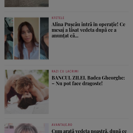
KFETELE
Alina Pușcău intră în operație! Ce
mesaj a lăsat vedeta după ce a
anunțat că...
RAZI CU LACRIMI
BANCUL ZILEI. Badea Gheorghe:
– Nu pot face dragoste!
AVANTAJE.RO
Cum arată vedeta noastră, după ce