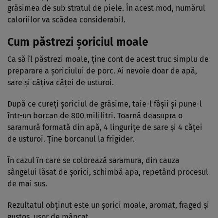
grăsimea de sub stratul de piele. În acest mod, numărul
caloriilor va scădea considerabil.
Cum păstrezi șoriciul moale
Ca să îl păstrezi moale, ține cont de acest truc simplu de
preparare a șoriciului de porc. Ai nevoie doar de apă,
sare şi câţiva căţei de usturoi.
După ce cureți şoriciul de grăsime, taie-l fâşii şi pune-l
într-un borcan de 800 mililitri. Toarnă deasupra o
saramură formată din apă, 4 lingurițe de sare şi 4 căţei
de usturoi. Ține borcanul la frigider.
În cazul în care se colorează saramura, din cauza
sângelui lăsat de șorici, schimbă apa, repetând procesul
de mai sus.
Rezultatul obţinut este un şorici moale, aromat, fraged și
gustos, ușor de mâncat.