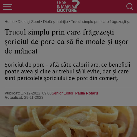
Home
•
Diete și Sport
•
Dietă și nutriție
•
Trucul simplu prin care frăgezești șoric
Trucul simplu prin care frăgezești
șoriciul de porc ca să fie moale și ușor
de mâncat
Șoriciul de porc - află câte calorii are, ce beneficii
poate avea şi cine ar trebui să îl evite, dar și care
sunt pericolele șoriciului de porc din comerț.
Publicat:
17-12-2022, 09:00
Senior Editor:
Paula Rotaru
Actualizat:
29-11-2023