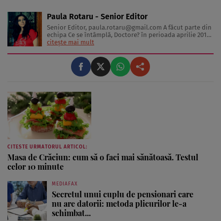
Paula Rotaru - Senior Editor
Senior Editor,
paula.rotaru@gmail.com
A făcut parte din
echipa Ce se întâmplă, Doctore? în perioada aprilie 2013-
decembrie 2023. Articolele sale cuprind informații despre
citește mai mult
diverse afecțiuni, alimentația echilibrată, îngrijirea pielii
și sănătatea emoțională. Colaborări: Viața ...
CITESTE URMATORUL ARTICOL:
Masa de Crăciun: cum să o faci mai sănătoasă. Testul
celor 10 minute
MEDIAFAX
Secretul unui cuplu de pensionari care
nu are datorii: metoda plicurilor le-a
schimbat...