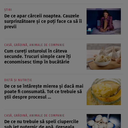
ȘTIRI
De ce apar cârceii noaptea. Cauzele
surprinzătoare și ce poți face ca să îi
previi
CASĂ, GRĂDINĂ, ANIMALE DE COMPANIE
Cum cureți usturoiul în câteva
secunde. Trucuri simple care îți
economisesc timp în bucătărie
DIETĂ ȘI NUTRIȚIE
De ce se întărește mierea și dacă mai
poate fi consumată. Tot ce trebuie să
știi despre procesul ...
CASĂ, GRĂDINĂ, ANIMALE DE COMPANIE
De ce nu trebuie să speli ciupercile
sub jet puternic de apă. Greșeala