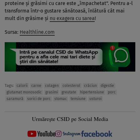
proteine şi grăsimi cu care este „împachetat”. Pentru a-l
transforma într-o gustare sănătoasă, înlătură cât mai
mult din grăsime şi
nu exagera cu sarea
!
Sursa:
Healthline.com
Tags:
calorii
carne
colagen
colesterol
crăciun
digestie
glutamat monosodic
grasimi
greutate
hipertensiune
porc
saramură
sorici de porc
stomac
tensiune
usturoi
Urmărește CSID pe Social Media