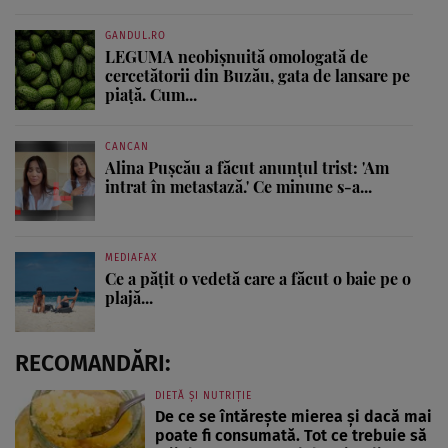
GANDUL.RO
LEGUMA neobișnuită omologată de
cercetătorii din Buzău, gata de lansare pe
piață. Cum...
CANCAN
Alina Pușcău a făcut anunțul trist: 'Am
intrat în metastază.' Ce minune s-a...
MEDIAFAX
Ce a pățit o vedetă care a făcut o baie pe o
plajă...
RECOMANDĂRI:
DIETĂ ȘI NUTRIȚIE
De ce se întărește mierea și dacă mai
poate fi consumată. Tot ce trebuie să