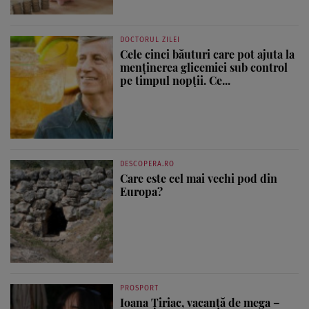
DOCTORUL ZILEI
Cele cinci băuturi care pot ajuta la
menținerea glicemiei sub control
pe timpul nopții. Ce...
DESCOPERA.RO
Care este cel mai vechi pod din
Europa?
PROSPORT
Ioana Țiriac, vacanță de mega –