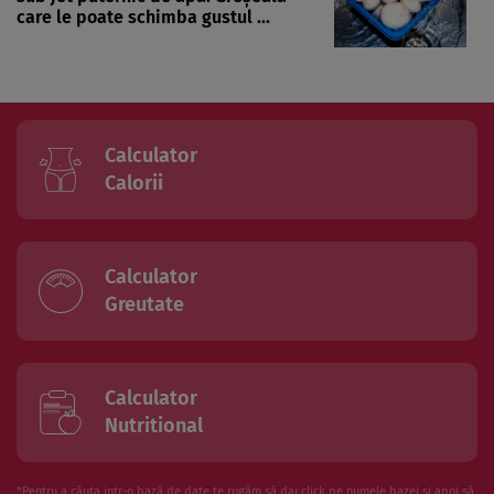
care le poate schimba gustul ...
Calculator
Calorii
Calculator
Greutate
Calculator
Nutritional
*Pentru a căuta intr-o bază de date te rugăm să dai click pe numele bazei și apoi să