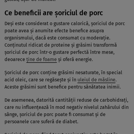
Ce beneficii are șoriciul de porc
Deşi este considerat o gustare calorică, şoriciul de porc
poate avea şi anumite efecte benefice asupra
organismului, dacă este consumat cu moderaţie.
Conţinutul ridicat de proteine şi grăsimi transformă
şoriciul de porc într-o gustare perfectă între mese,
deoarece
ţine de foame
şi oferă energie.
Șoriciul de porc conţine grăsimi nesaturate, în special
acid oleic, care se regăseşte şi în
uleiul de măsline
.
Aceste grăsimi sunt benefice pentru sănătatea inimii.
De asemenea, datorită cantităţii reduse de carbohidraţi,
care nu influenţează în mod negativ nivelul zahărului din
sânge, șoriciul de porc poate fi consumat şi de
persoanele care suferă de diabet.