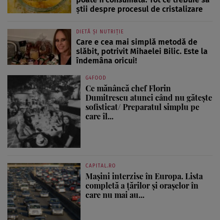
știi despre procesul de cristalizare
DIETĂ ȘI NUTRIȚIE
Care e cea mai simplă metodă de
slăbit, potrivit Mihaelei Bilic. Este la
îndemâna oricui!
G4FOOD
Ce mănâncă chef Florin
Dumitrescu atunci când nu gătește
sofisticat/ Preparatul simplu pe
care îl...
CAPITAL.RO
Mașini interzise în Europa. Lista
completă a țărilor și orașelor în
care nu mai au...