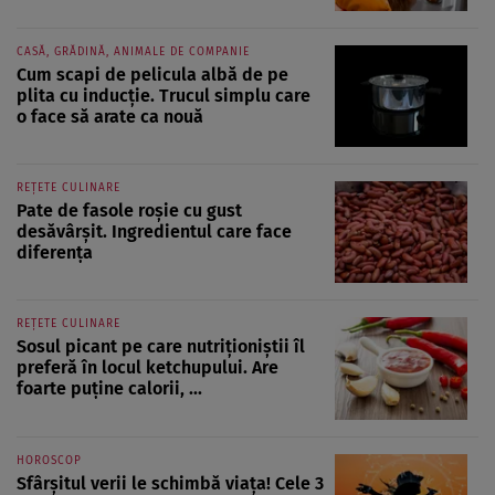
CASĂ, GRĂDINĂ, ANIMALE DE COMPANIE
Cum scapi de pelicula albă de pe
plita cu inducție. Trucul simplu care
o face să arate ca nouă
REȚETE CULINARE
Pate de fasole roșie cu gust
desăvârșit. Ingredientul care face
diferența
REȚETE CULINARE
Sosul picant pe care nutriționiștii îl
preferă în locul ketchupului. Are
foarte puține calorii, ...
HOROSCOP
Sfârșitul verii le schimbă viața! Cele 3