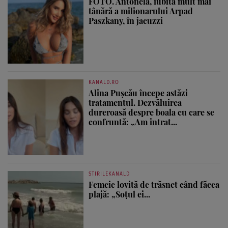
FOTO. Antonela, iubita mult mai
tânără a milionarului Arpad
Paszkany, în jacuzzi
KANALD.RO
Alina Pușcău începe astăzi
tratamentul. Dezvăluirea
dureroasă despre boala cu care se
confruntă: „Am intrat...
STIRILEKANALD
Femeie lovită de trăsnet când făcea
plajă: „Soțul ei...