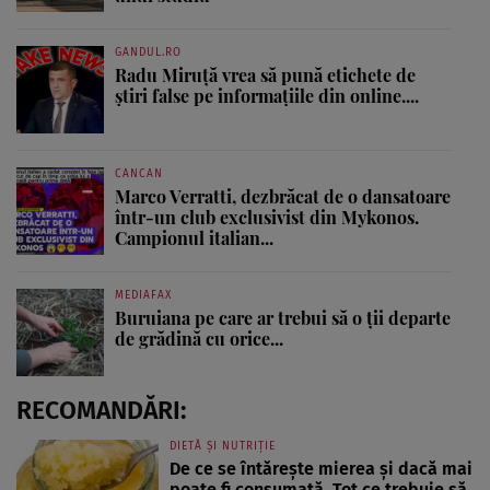
GANDUL.RO
Radu Miruţă vrea să pună etichete de
știri false pe informațiile din online....
CANCAN
Marco Verratti, dezbrăcat de o dansatoare
într-un club exclusivist din Mykonos.
Campionul italian...
MEDIAFAX
Buruiana pe care ar trebui să o ții departe
de grădină cu orice...
RECOMANDĂRI:
DIETĂ ȘI NUTRIȚIE
De ce se întărește mierea și dacă mai
poate fi consumată. Tot ce trebuie să