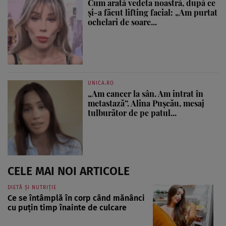
Cum arată vedeta noastră, după ce
și-a făcut lifting facial: „Am purtat
ochelari de soare...
UNICA.RO
„Am cancer la sân. Am intrat în
metastază”. Alina Pușcău, mesaj
tulburător de pe patul...
CELE MAI NOI ARTICOLE
DIETĂ ȘI NUTRIȚIE
Ce se întâmplă în corp când mănânci
cu puțin timp înainte de culcare