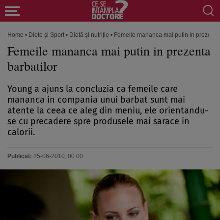
Home
•
Diete și Sport
•
Dietă și nutriție
•
Femeile mananca mai putin in prezenta 
Femeile mananca mai putin in prezenta
barbatilor
Young a ajuns la concluzia ca femeile care
mananca in compania unui barbat sunt mai
atente la ceea ce aleg din meniu, ele orientandu-
se cu precadere spre produsele mai sarace in
calorii.
Publicat:
25-06-2010, 00:00