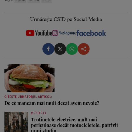
apetit
calorii
dieta
Urmărește CSID pe Social Media
CITESTE URMATORUL ARTICOL:
De ce mancam mai mult decat avem nevoie?
MEDIAFAX
Trotinetele electrice, mult mai
periculoase decât motocicletele, potrivit
unui studiu