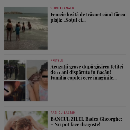
STIRILEKANALD
Femeie lovită de trăsnet când făcea
plajă: „Soțul ei...
KFETELE
Acuzații grave după găsirea fetiței
de 11 ani dispărute în Bacău!
Familia copilei cere imaginile...
RAZI CU LACRIMI
BANCUL ZILEI. Badea Gheorghe:
– Nu pot face dragoste!