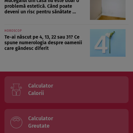
Mucegaiul din casă nu este doar o
problemă estetică. Când poate
deveni un risc pentru sănătate ...
HOROSCOP
Te-ai născut pe 4, 13, 22 sau 31? Ce
spune numerologia despre oamenii
care gândesc diferit
Calculator
Calorii
Calculator
Greutate