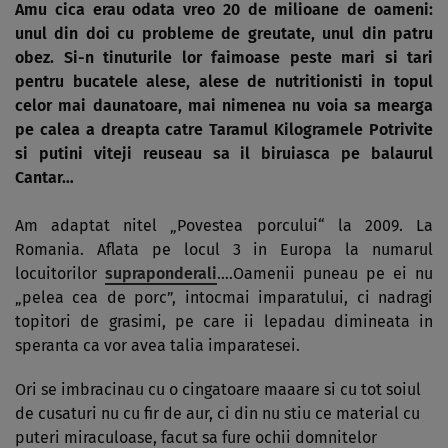
Amu cica erau odata vreo 20 de milioane de oameni:
unul din doi cu probleme de greutate, unul din patru
obez. Si-n tinuturile lor faimoase peste mari si tari
pentru bucatele alese, alese de nutritionisti in topul
celor mai daunatoare, mai nimenea nu voia sa mearga
pe calea a dreapta catre Taramul Kilogramele Potrivite
si putini viteji reuseau sa il biruiasca pe balaurul
Cantar…
Am adaptat nitel „Povestea por­cului“ la 2009. La
Romania. Aflata pe locul 3 in Europa la numarul
locuitorilor
supraponderali
….Oamenii puneau pe ei nu
„pelea cea de porc”, intocmai imparatului, ci na­dragi
topitori de grasimi, pe care ii lepadau di­mineata in
speranta ca vor avea talia im­paratesei.
Ori se imbracinau cu o cin­ga­toare maaare si cu tot soiul
de cusaturi nu cu fir de aur, ci din nu stiu ce ma­te­rial cu
puteri miraculoase, facut sa fure ochii domnitelor