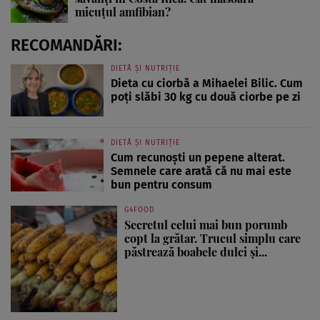
micuțul amfibian?
RECOMANDĂRI:
DIETĂ ȘI NUTRIȚIE
Dieta cu ciorbă a Mihaelei Bilic. Cum
poți slăbi 30 kg cu două ciorbe pe zi
DIETĂ ȘI NUTRIȚIE
Cum recunoști un pepene alterat.
Semnele care arată că nu mai este
bun pentru consum
G4FOOD
Secretul celui mai bun porumb
copt la grătar. Trucul simplu care
păstrează boabele dulci și...