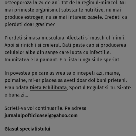
osteoporoza la 24 de ani. Tot de la regimul-miracol. Nu
mai primeste organismul substante nutritive, nu mai
produce estrogen, nu se mai intaresc oasele. Credeti ca
pierdeti doar grasime?
Pierdeti si masa musculara. Afectati si muschiul inimii.
Apoi si rinichii si cre­ie­rul. Dati peste cap si producerea
celulelor albe din sange care lupta cu infectiile.
Imunitatea e la pamant. E o lista lunga si de speriat.
In povestea pe care as vrea sa o incepeti azi, maine,
poimaine, mi-ar placea sa aveti doar doi buni prieteni.
Erau odata
Dieta Echilibrata
, Sportul Regulat si Tu. Si-ntr-
o buna zi…
Scrieti-va voi continuarile. Pe adresa
jurnalulpofticioasei@yahoo.com
Glasul specialistului