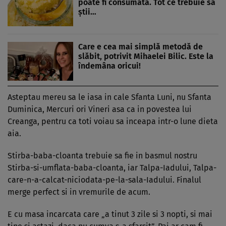
poate fi consumată. Tot ce trebuie să
știi…
Care e cea mai simplă metodă de
slăbit, potrivit Mihaelei Bilic. Este la
îndemâna oricui!
Asteptau mereu sa le iasa in cale Sfanta Luni, nu Sfanta
Du­minica, Mercuri ori Vineri asa ca in po­vestea lui
Creanga, pentru ca toti voiau sa inceapa intr-o lune dieta
aia.
Stirba-baba-cloanta trebuie sa fie in basmul nostru
Stirba-si-umflata-baba-cloanta, iar Talpa-Iadului, Talpa-
care-n-a-calcat-nicio­data-pe-la-sala-Iadului. Finalul
merge perfect si in vremurile de acum.
E cu masa incarcata care „a tinut 3 zile si 3 nopti, si mai