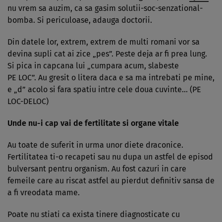
nu vrem sa auzim, ca sa gasim solutii-soc-senzational-
bomba. Si periculoase, adauga doctorii.
Din da­tele lor, extrem, extrem de multi romani vor sa
devina supli cat ai zice „pes”. Peste deja ar fi prea lung.
Si pica in cap­cana lui „cumpara acum, slabeste
PE LOC”. Au gresit o litera daca e sa ma in­trebati pe mine,
e „d” acolo si fara spa­tiu intre cele doua cuvinte… (PE
LOC-DELOC)
Unde nu-i cap vai de fertilitate si organe vitale
Au toate de suferit in urma unor diete draconice.
Fertilitatea ti-o recapeti sau nu dupa un astfel de episod
bulversant pentru organism. Au fost cazuri in care
femeile care au riscat astfel au pierdut definitiv sansa de
a fi vreodata mame.
Poate nu stiati ca exista tinere diag­nos­ticate cu