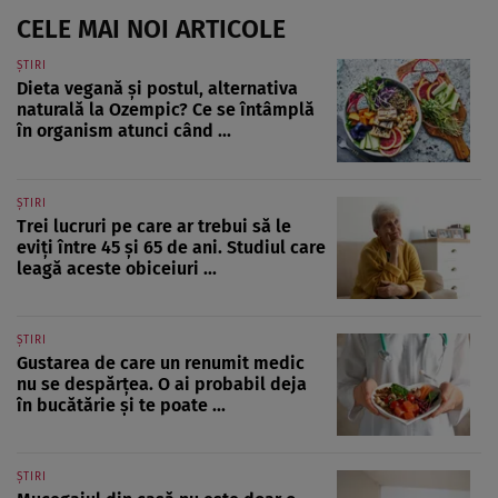
CELE MAI NOI ARTICOLE
ȘTIRI
Dieta vegană și postul, alternativa
naturală la Ozempic? Ce se întâmplă
în organism atunci când ...
ȘTIRI
Trei lucruri pe care ar trebui să le
eviți între 45 și 65 de ani. Studiul care
leagă aceste obiceiuri ...
ȘTIRI
Gustarea de care un renumit medic
nu se despărțea. O ai probabil deja
în bucătărie și te poate ...
ȘTIRI