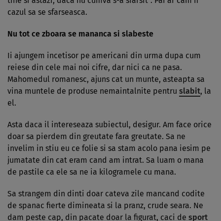
tine si astazi, daca nu cumva s-a sfarsit”. Pai ar cam fi
cazul sa se sfarseasca.
Nu tot ce zboara se mananca si slabeste
Ii ajungem incetisor pe americani din urma dupa cum
reiese din cele mai noi cifre, dar nici ca ne pasa.
Mahomedul romanesc, ajuns cat un munte, asteapta sa
vina muntele de produse nemain­tal­nite pentru
slabit
, la
el.
Asta daca il in­tereseaza subiectul, desigur. Am face orice
doar sa pierdem din greutate fara greutate. Sa ne
invelim in stiu eu ce folie si sa stam acolo pana iesim pe
jumatate din cat eram cand am intrat. Sa luam o mana
de pastile ca ele sa ne ia kilogra­mele cu mana.
Sa strangem din dinti doar cateva zile mancand codite
de spa­nac fierte dimineata si la pranz, crude seara. Ne
dam peste cap, din pacate doar la figurat, caci de
sport