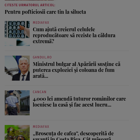
CITESTE URMATORUL ARTICOL:
Pentru pofticiosii care tin la silueta
MEDIAFAX
Cum ajută creierul celulele
reproducătoare să reziste la căldura
extremă?
GANDUL.RO
Ministrul bulgar al Apărării susține că
puterea exploziei și coloana de fum
arată...
CANCAN
4.000 lei amendă tuturor românilor care
locuiesc la casă și fac acest lucru...
MEDIAFAX
„Broscuța de cafea”, descoperită de
savanți în Costa Rica. Cât măsoară