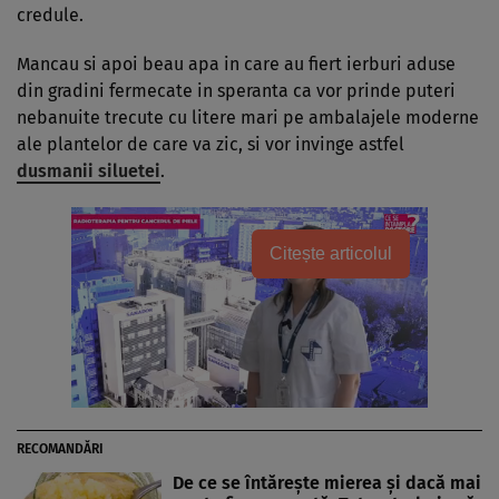
credule.
Mancau si apoi beau apa in care au fiert ierburi aduse
din gradini fermecate in speranta ca vor prinde puteri
nebanuite trecute cu litere mari pe ambalajele moderne
ale plan­te­lor de care va zic, si vor invinge astfel
dusmanii siluetei
.
Citește articolul
RECOMANDĂRI
De ce se întărește mierea și dacă mai