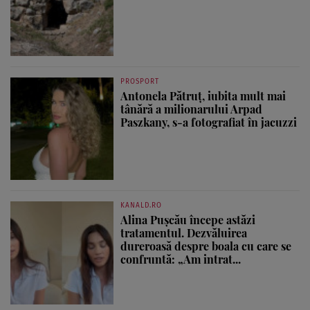
PROSPORT
Antonela Pătruț, iubita mult mai
tânără a milionarului Arpad
Paszkany, s-a fotografiat în jacuzzi
KANALD.RO
Alina Pușcău începe astăzi
tratamentul. Dezvăluirea
dureroasă despre boala cu care se
confruntă: „Am intrat...