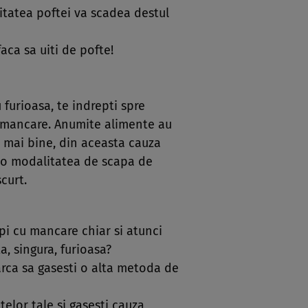
itatea poftei va scadea destul
aca sa uiti de pofte!
u furioasa, te indrepti spre
in mancare. Anumite alimente au
i mai bine, din aceasta cauza
-o modalitatea de scapa de
curt.
opi cu mancare chiar si atunci
ta, singura, furioasa?
arca sa gasesti o alta metoda de
lor tale si gasesti cauza,