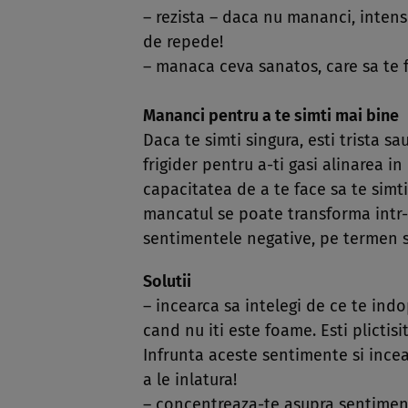
– rezista – daca nu mananci, intens
de repede!
– manaca ceva sanatos, care sa te f
Mananci pentru a te simti mai bine
Daca te simti singura, esti trista sa
frigider pentru a-ti gasi alinarea 
capacitatea de a te face sa te simt
mancatul se poate transforma intr
sentimentele negative, pe termen s
Solutii
– incearca sa intelegi de ce te ind
cand nu iti este foame. Esti plictisi
Infrunta aceste sentimente si ince
a le inlatura!
– concentreaza-te asupra sentimente