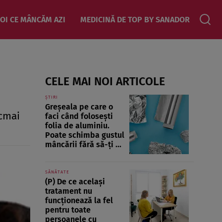
OI CE MÂNCĂM AZI
MEDICINĂ DE TOP BY SANADOR
CELE MAI NOI ARTICOLE
ȘTIRI
Greșeala pe care o
ocmai
faci când folosești
folia de aluminiu.
Poate schimba gustul
mâncării fără să-ți ...
SĂNĂTATE
(P) De ce același
tratament nu
funcționează la fel
pentru toate
persoanele cu