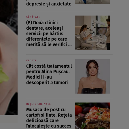
depresie și anxietate
SĂNĂTATE
(P) Două clinici
dentare, aceleași
servicii pe hârtie:
diferențele pe care
merită să le verifici ...
VEDETE
Cât costă tratamentul
pentru Alina Pușcău.
Medicii i-au
descoperit 5 tumori
REȚETE CULINARE
Musaca de post cu
cartofi și linte. Rețeta
delicioasă care
înlocuiește cu succes