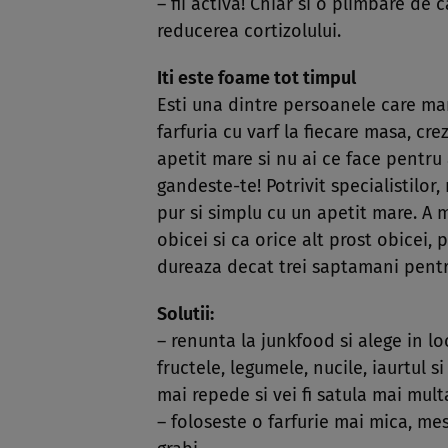
– fii activa! Chiar si o plimbare de
reducerea cortizolului.
Iti este foame tot timpul
Esti una dintre persoanele care man
farfuria cu varf la fiecare masa, cr
apetit mare si nu ai ce face pentru
gandeste-te! Potrivit specialistilor
pur si simplu cu un apetit mare. A
obicei si ca orice alt prost obicei, 
dureaza decat trei saptamani pentr
Solutii:
– renunta la junkfood si alege in lo
fructele, legumele, nucile, iaurtul s
mai repede si vei fi satula mai mul
– foloseste o farfurie mai mica, me