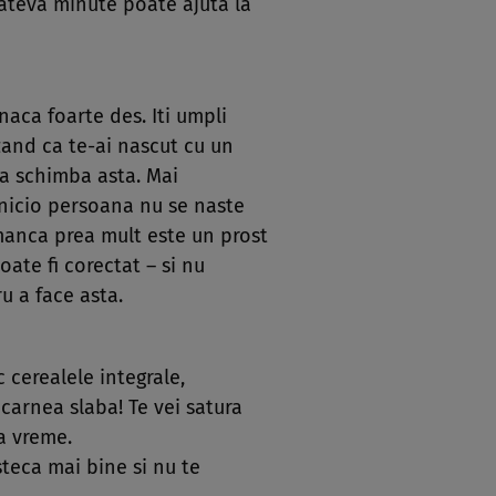
 cateva minute poate ajuta la
aca foarte des. Iti umpli
ezand ca te-ai nascut cu un
 a schimba asta. Mai
, nicio persoana nu se naste
 manca prea mult este un prost
poate fi corectat – si nu
u a face asta.
c cerealele integrale,
i carnea slaba! Te vei satura
ta vreme.
steca mai bine si nu te