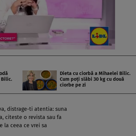
todă
Dieta cu ciorbă a Mihaelei Bilic.
Bilic.
Cum poți slăbi 30 kg cu două
ciorbe pe zi
va, distrage-ti atentia: suna
, citeste o revista sau fa
e la ceea ce vrei sa