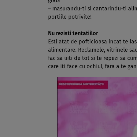
grabi
– masurandu-ti si cantarindu-ti alim
portiile potrivite!
Nu rezisti tentatiilor
Esti atat de pofticioasa incat te las
alimentare. Reclamele, vitrinele s
fac sa uiti de tot si te repezi sa c
care iti face cu ochiul, fara a te ga