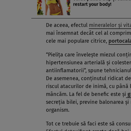
restart your body!
De aceea, efectul
mineralelor şi vi
mai însemnat decât cel al comprima
cele mai populare citrice,
portocal
“Pieliţa care înveleşte miezul conţ
hipertensiunea arterială şi colester
antiinflamatorii”, spune tehnicianu
De asemenea, conţinutul ridicat de 
riscul atacurilor de inimă, cu până
mâncăm. La fel de benefic este şi
g
secreţia bilei, previne balonarea ş
organism.
Tot ce trebuie să faci este să consu