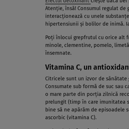
Efectul detoxifiant
creşte dacă bei 
Atenţie, însă! Consumul regulat de 
interacţionează cu unele substanţe
hipertensiunii şi bolilor de inimă. I
Poţi înlocui grepfrutul cu orice alt 
minole, clementine, pomelo, limetă)
însemnate.
Vitamina C, un antioxidan
Citricele sunt un izvor de sănătate
Consumate sub formă de suc sau ca 
o mare parte din porţia zilnică re
prelungit (timp în care imunitatea sc
bine să ne apărăm de episoadele su
ascorbic (vitamina C).