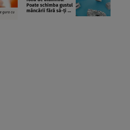
Poate schimba gustul
mâncării fără să-ți ...
ne gura cu