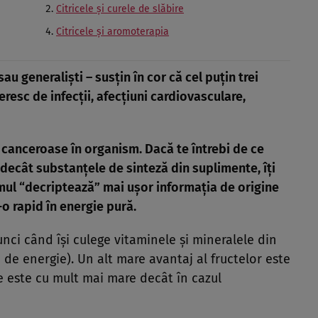
Citricele şi curele de slăbire
Citricele şi aromoterapia
sau generalişti – sus
ţin în cor că cel puţin tr
ei
eresc de infecţii, afecţiuni cardiovasculare,
or canceroase în organism. Dacă te întrebi de ce
i decât substanţele de sinteză din suplimente, îţi
ul “decriptează” mai uşor informaţia de origine
o rapid în energie pură.
ci când îşi culege vitaminele şi mineralele din
de energie). Un alt mare avantaj al fructelor este
re este cu mult mai mare decât în cazul