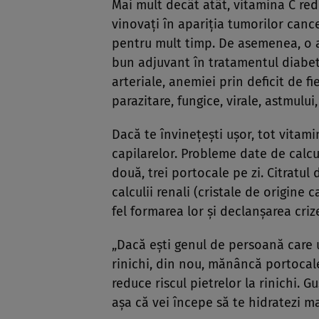
Mai mult decât atât, vitamina C red
vinovaţi în apariţia tumorilor canc
pentru mult timp. De asemenea, o a
bun adjuvant în tratamentul diabet
arteriale, anemiei prin deficit de fie
parazitare, fungice, virale, astmului, 
Dacă te învineţeşti uşor, tot vitami
capilarelor. Probleme date de calcul
două, trei portocale pe zi. Citratul
calculii renali (cristale de origine 
fel formarea lor şi declanşarea crize
Dacă eşti genul de persoană care u
rinichi, din nou, mănâncă portocale
reduce riscul pietrelor la rinichi. G
aşa că vei începe să te hidratezi m