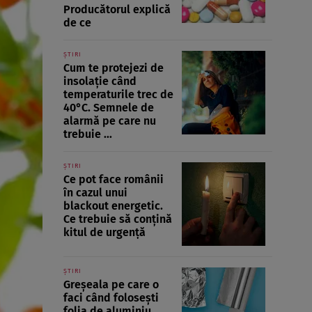
Producătorul explică
de ce
ȘTIRI
Cum te protejezi de
insolație când
temperaturile trec de
40°C. Semnele de
alarmă pe care nu
trebuie ...
ȘTIRI
Ce pot face românii
în cazul unui
blackout energetic.
Ce trebuie să conțină
kitul de urgență
ȘTIRI
Greșeala pe care o
faci când folosești
folia de aluminiu.