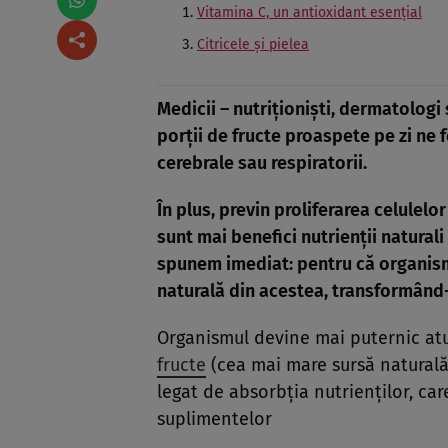
Vitamina C, un antioxidant esenţial
Citricele şi pielea
Medicii – nutriţionişti, dermatologi 
porţii de fructe proaspete pe zi ne f
cerebrale sau respiratorii.
În plus, previn proliferarea celulel
sunt mai benefici nutrienţii natural
spunem imediat: pentru că organism
naturală din acestea, transformând-
Organismul devine mai puternic atun
fructe
(cea mai mare sursă naturală 
legat de absorbţia nutrienţilor, ca
suplimentelor