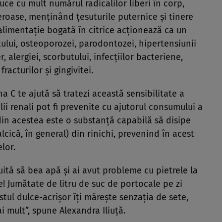
uce cu mult numărul radicalilor liberi în corp,
eroase, menţinând ţesuturile puternice şi tinere
limentaţie bogată în citrice acţionează ca un
ului, osteoporozei, parodontozei, hipertensiunii
r, alergiei, scorbutului, infecţiilor bacteriene,
fracturilor şi gingivitei.
na C te ajută să tratezi această sensibilitate a
ii renali pot fi prevenite cu ajutorul consumului a
 din acestea este o substanţă capabilă să disipe
calcică, în general) din rinichi, prevenind în acest
lor.
ită să bea apă şi ai avut probleme cu pietrele la
! Jumătate de litru de suc de portocale pe zi
ustul dulce-acrişor îţi măreşte senzaţia de sete,
ai mult
, spune Alexandra Iliuţă.