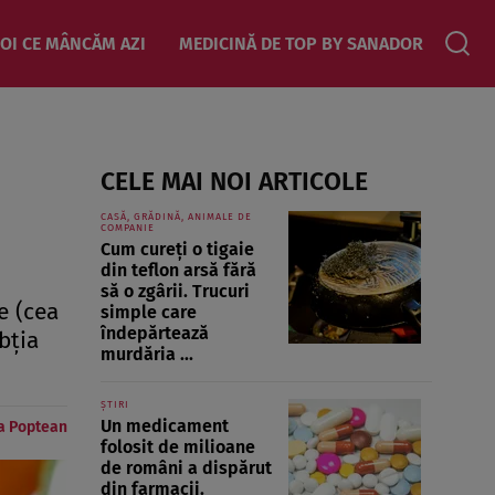
OI CE MÂNCĂM AZI
MEDICINĂ DE TOP BY SANADOR
CELE MAI NOI ARTICOLE
CASĂ, GRĂDINĂ, ANIMALE DE
COMPANIE
Cum cureți o tigaie
din teflon arsă fără
să o zgârii. Trucuri
e (cea
simple care
îndepărtează
bţia
murdăria ...
ȘTIRI
Un medicament
a Poptean
folosit de milioane
de români a dispărut
din farmacii.