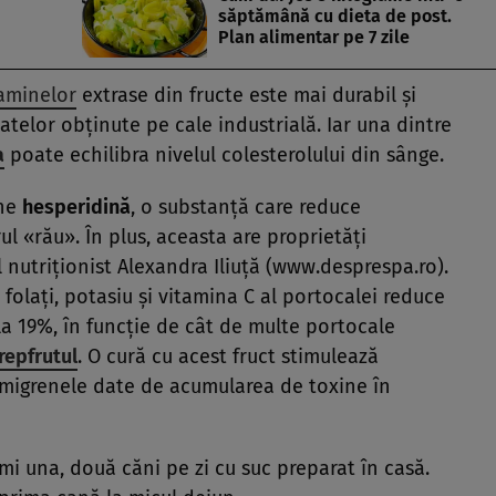
săptămână cu dieta de post.
Plan alimentar pe 7 zile
taminelor
extrase din fructe este mai durabil şi
telor obţinute pe cale industrială. Iar una dintre
a
poate echilibra nivelul colesterolului din sânge.
ine
hesperidină
, o substanţă care reduce
ul «rău». În plus, aceasta are proprietăţi
l nutriţionist Alexandra Iliuţă (www.desprespa.ro).
folaţi, potasiu şi vitamina C al portocalei reduce
 la 19%, în funcţie de cât de multe portocale
repfrutul
. O cură cu acest fruct stimulează
i migrenele date de acumularea de toxine în
mi una, două căni pe zi cu suc preparat în casă.