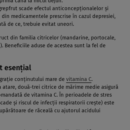
prima cană la micul dejun.
grepfrut scade efectul anticoncepţionalelor şi
 din medicamentele prescrise în cazul depresiei,
ată de ce, trebuie evitat uneori.
fruct din familia citricelor (mandarine, portocale,
. Beneficiile aduse de acestea sunt la fel de
t esenţial
 graţie conţinutului mare de
vitamina C
.
atare, două-trei citrice de mărime medie asigură
comandată de vitamina C. În perioadele de stres
ade şi riscul de infecţii respiratorii creşte) este
părătoare de răceală cu ajutorul acidului