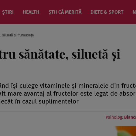
ȘTIRI
HEALTH
ȘTII CĂ MERITĂ
DIETE & SPORT
N
, siluetă şi frumuseţe
tru sănătate, siluetă şi
d îşi culege vitaminele şi mineralele din fruct
lt mare avantaj al fructelor este legat de absor
decât în cazul suplimentelor
Psiholog:
Bianc