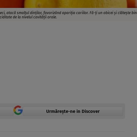
eci, atacă smalțul dinților, favorizând apariția cariilor. Fă-ți un obicei și clătește bi
ditate de la nivelul cavității orale.
Urmărește-ne in Discover