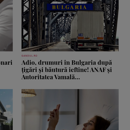
GANDUL.RO
onari
Adio, drumuri în Bulgaria după
țigări și băutură ieftine! ANAF și
Autoritatea Vamală...