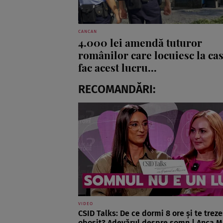
CANCAN
4.000 lei amendă tuturor
românilor care locuiesc la cas
fac acest lucru...
RECOMANDĂRI:
VIDEO
CSID Talks: De ce dormi 8 ore și te treze
obosit? Adevărul despre somn | Anca M