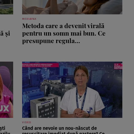
MEDIAFAX
Metoda care a devenit virală
ă și
pentru un somn mai bun. Ce
presupune regula...
VIDEO
ști
Când are nevoie un nou-născut de
azilu
resuscitare imediat după naștere? Ce