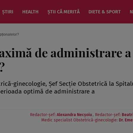
ȘTIRI
HEALTH
ȘTII CĂ MERITĂ
DIETE & SPORT
N
pționalelor?
aximă de administrare a
?
rică-ginecologie, Șef Secție Obstetrică la Spital
perioada optimă de administrare a
Redactor-șef:
Alexandra Necșoiu
Redactor-şef:
Beatr
Medic specialist Obstetrică-ginecologie:
Dr. Eme