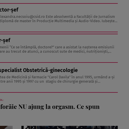
ctor-șef
alexandra.necsoiu@csid.ro
Este absolventă a Facultăţii de Jurnalism
iplomă de master în Producţie Multimedia şi Audio-Video. Iubeşte
 acesta fiind visul ei încă de pe ...
r-şef
enii “Ce se întâmplă, doctore?” care a asistat la naşterea emisiunii
 care au trecut de atunci, a cunoscut sute de medici, nutriţionişti,
 şi celebrităţi care au inspirat-o, ...
 specialist Obstetrică-ginecologie
tea de Medicină și Farmacie "Carol Davila" în anul 1995, urmând a-și
re anii 1995 și 1997 cu un stagiu de chirurgie generală și
laparoscopică la clinica de chirurgie și transplant hepatic de la spitalul Fundeni. Între ...
OL:
sforăie NU ajung la orgasm. Ce spun