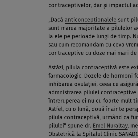
contraceptivelor, dar și impactul ace
„Dacă
anticoncepționalele
sunt pil
sunt marea majoritate a pilulelor 
la ele pe perioade lungi de timp. 
sau cum recomandam cu ceva vreme
contraceptive cu doze mai mari de
Astăzi, pilula contraceptivă este e
farmacologic. Dozele de hormoni fol
inhibarea ovulației, ceea ce asigu
admnistrarea pilulei contraceptiv
întreruperea ei nu cu foarte mult t
Astfel, cu o lună, două înainte pers
pilula contraceptivă, urmând ca fun
pilulei” spune dr.
Emel Nuraltay
, me
Obstetrică la Spitalul Clinic SANAD