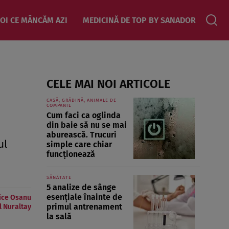
OI CE MÂNCĂM AZI
MEDICINĂ DE TOP BY SANADOR
CELE MAI NOI ARTICOLE
CASĂ, GRĂDINĂ, ANIMALE DE
COMPANIE
Cum faci ca oglinda
din baie să nu se mai
aburească. Trucuri
ul
simple care chiar
funcționează
SĂNĂTATE
5 analize de sânge
esențiale înainte de
ice Osanu
primul antrenament
l Nuraltay
la sală