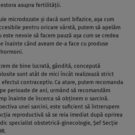
stora asupra fertilității.
ule microdozate și dacă sunt bifazice, așa cum
accesibile pentru oricare vârstă, putem să apelăm
Nu este nevoie să facem pauză așa cum se credea
 înainte când aveam de-a face cu produse
 hormoni.
xtrem de bine lucrată, gândită, concepută
osite sunt atât de mici încât realizează strict
ră efectul contraceptiv. Ca atare, putem recomanda
e pe perioade de ani, urmând să recomandăm
imp înainte de încerca să obținem o sarcină.
pectiva unei sarcini, este suficient să întrerupem
cția reproductivă să se reia imediat după oprirea
dic specialist obstetrică-ginecologie, Șef Secție
OR.