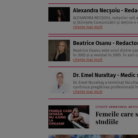
Alexandra Necșoiu - Reda
ALEXANDRA NECŞOIU, redactor-șef,
şi Ştiinţele Comunicării şi deţine o d
să scrie şi nu se vede făcând altceva,
citește mai mult
Beatrice Osanu - Redacto
Beatrice Osanu este unul dintre oam
în 2002 şi a revistei în 2005. În anii
antrenori de fitness şi psihologi, dar
citește mai mult
Dr. Emel Nuraltay - Medic
Dr. Emel Nuraltay a terminat Faculta
continua pregătirea profesională înt
citește mai mult
CITESTE URMATORUL ARTIC
Femeile care 
studiile