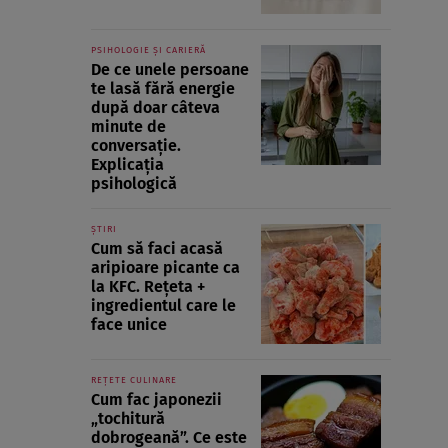
PSIHOLOGIE ȘI CARIERĂ
De ce unele persoane
te lasă fără energie
după doar câteva
minute de
conversație.
Explicația
psihologică
ȘTIRI
Cum să faci acasă
aripioare picante ca
la KFC. Rețeta +
ingredientul care le
face unice
REȚETE CULINARE
Cum fac japonezii
„tochitură
dobrogeană”. Ce este