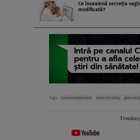
Ce înseamnă secreția vagi
modificată?
Tags:
anticonceptionale
emel nuraltay
ginecolo
Urmăreș