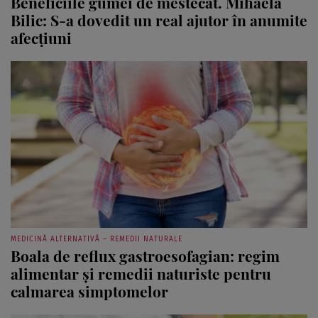
NEWS: ȘTIRI DE SĂNĂTATE, SFATURI DE LA MEDICI
Beneficiile gumei de mestecat. Mihaela
Bilic: S-a dovedit un real ajutor în anumite
afecțiuni
MEDICINĂ ALTERNATIVĂ – REMEDII NATURALE
Boala de reflux gastroesofagian: regim
alimentar și remedii naturiste pentru
calmarea simptomelor