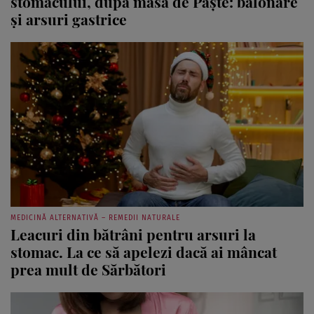
stomacului, după masa de Paște: balonare
și arsuri gastrice
MEDICINĂ ALTERNATIVĂ – REMEDII NATURALE
Leacuri din bătrâni pentru arsuri la
stomac. La ce să apelezi dacă ai mâncat
prea mult de Sărbători