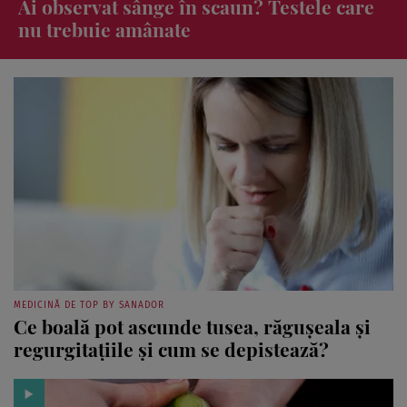
Experții au verificat 25 de uleiuri de
măsline! Doar două sunt considerate
bune pentru consum
MEDICINĂ DE TOP BY SANADOR
Ce boală pot ascunde tusea, răgușeala și
regurgitațiile și cum se depistează?