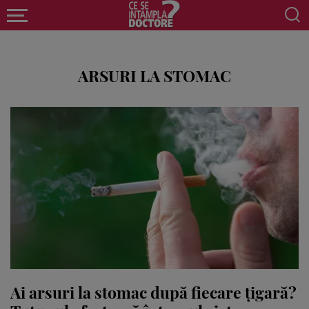
ARSURI LA STOMAC
Ai arsuri la stomac după fiecare țigară?