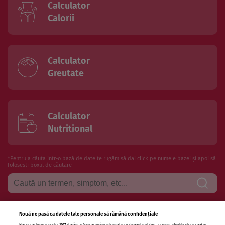
Calculator
Calorii
Calculator
Greutate
Calculator
Nutritional
*Pentru a căuta intr-o bază de date te rugăm să dai click pe numele bazei și apoi să
folosesti boxul de căutare
Nouă ne pasă ca datele tale personale să rămână confidențiale
Noi și partenerii noștri
1017
stocăm și/sau accesăm informații pe dispozitivul dvs., precum identificatorii cookie