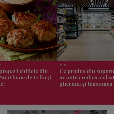
CASĂ, GRĂDINĂ, ANIMALE DE COMPANIE
us din supermarket
Obiectul banal pe care
 reduce colesterolul,
aruncăm, dar face mi
 și tensiunea
bucătărie și frigider! 
merită să-l păstrezi?