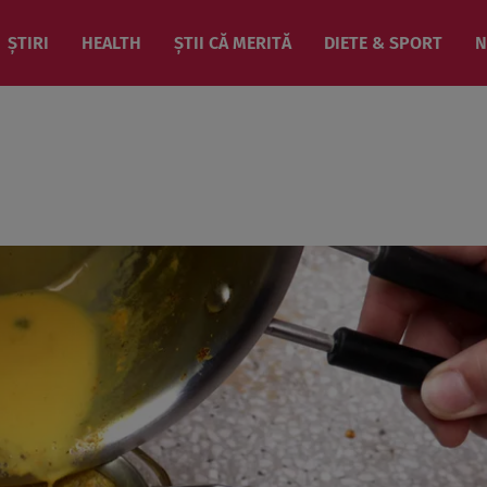
ȘTIRI
HEALTH
ȘTII CĂ MERITĂ
DIETE & SPORT
N