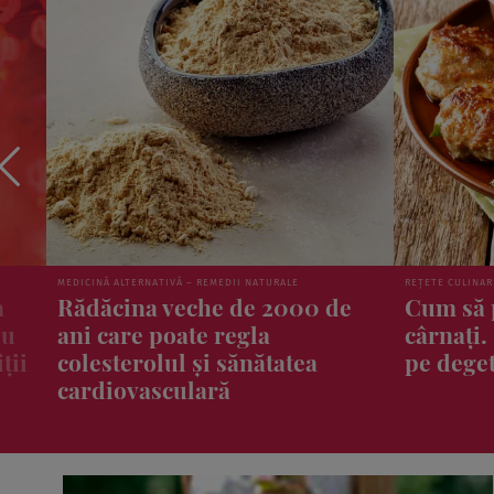
REȚETE CULINARE
ȘTIRI
e
Cum să prepari chiftele din
Ce prod
cârnați. Sunt bune de te lingi
ar putea
pe degete!
glicemia