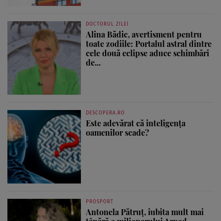
DOCTORUL ZILEI
Alina Bădic, avertisment pentru
toate zodiile: Portalul astral dintre
cele două eclipse aduce schimbări
de...
DESCOPERA.RO
Este adevărat că inteligența
oamenilor scade?
PROSPORT
Antonela Pătruț, iubita mult mai