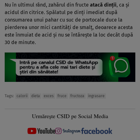
Nu în ultimul rând, zahărul din fructe
atacă dinţii
, ca şi
acidul din citrice. Spălatul pe dinţi imediat după
consumarea unui pahar cu suc de portocale duce la
pierderea unor mici cantităţi de smalţ, deoarece acesta
este înmuiat de acid şi nu se întăreşte la loc decât după
30 de minute.
Tags:
calorii
dieta
exces
fruce
fructoza
ingrasare
Urmărește CSID pe Social Media