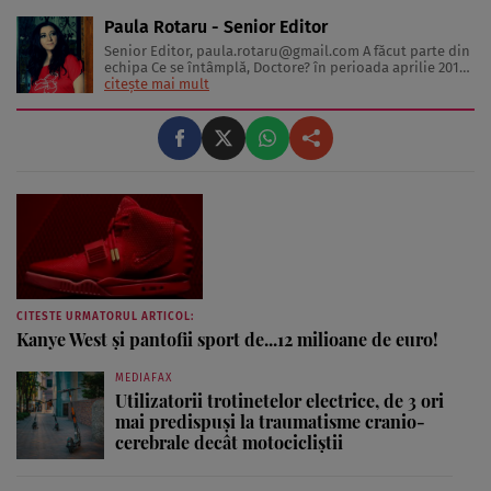
Paula Rotaru - Senior Editor
Senior Editor,
paula.rotaru@gmail.com
A făcut parte din
echipa Ce se întâmplă, Doctore? în perioada aprilie 2013-
decembrie 2023. Articolele sale cuprind informații despre
citește mai mult
diverse afecțiuni, alimentația echilibrată, îngrijirea pielii
și sănătatea emoțională. Colaborări: Viața ...
CITESTE URMATORUL ARTICOL:
Kanye West şi pantofii sport de...12 milioane de euro!
MEDIAFAX
Utilizatorii trotinetelor electrice, de 3 ori
mai predispuși la traumatisme cranio-
cerebrale decât motocicliștii