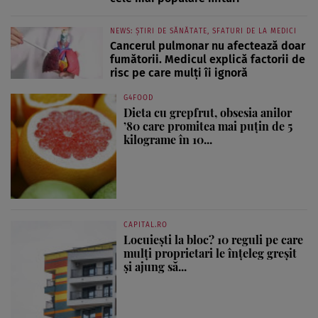
NEWS: ȘTIRI DE SĂNĂTATE, SFATURI DE LA MEDICI
Cancerul pulmonar nu afectează doar
fumătorii. Medicul explică factorii de
risc pe care mulți îi ignoră
G4FOOD
Dieta cu grepfrut, obsesia anilor
’80 care promitea mai puțin de 5
kilograme în 10...
CAPITAL.RO
Locuiești la bloc? 10 reguli pe care
mulți proprietari le înțeleg greșit
și ajung să...