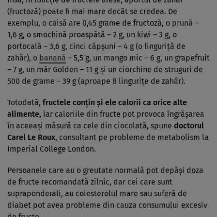
(fructoză) poate fi mai mare decât se credea. De
exemplu, o caisă are 0,45 grame de fructoză, o prună –
1,6 g, o smochină proaspătă – 2 g, un kiwi – 3 g, o
portocală – 3,6 g, cinci căpşuni – 4 g (o linguriţă de
zahăr), o
banană
– 5,5 g, un mango mic – 6 g, un grapefruit
– 7 g, un măr Golden – 11 g şi un ciorchine de struguri de
500 de grame – 39 g (aproape 8 linguriţe de zahăr).
Totodată,
fructele conţin şi ele
calorii
ca orice alte
alimente,
iar caloriile din fructe pot provoca îngrăşarea
în aceeaşi măsură ca cele din ciocolată, spune
doctorul
Carel Le Roux
, consultant pe probleme de metabolism la
Imperial College London.
Persoanele care au o greutate normală pot depăşi doza
de fructe recomandată zilnic, dar cei care sunt
supraponderali, au colesterolul mare sau suferă de
diabet pot avea probleme din cauza consumului excesiv
de fructe.