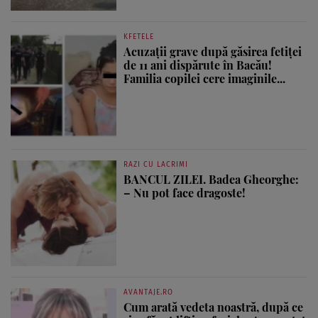
KFETELE
Acuzații grave după găsirea fetiței
de 11 ani dispărute în Bacău!
Familia copilei cere imaginile...
RAZI CU LACRIMI
BANCUL ZILEI. Badea Gheorghe:
– Nu pot face dragoste!
AVANTAJE.RO
Cum arată vedeta noastră, după ce