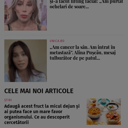
și-a făcut lifting facial: „Am purtat
ochelari de soare...
UNICA.RO
„Am cancer la sân. Am intrat în
metastază”. Alina Pușcău, mesaj
tulburător de pe patul...
CELE MAI NOI ARTICOLE
ȘTIRI
Adaugă acest fruct la micul dejun și
ai putea face un mare favor
organismului. Ce au descoperit
cercetătorii