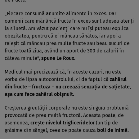
„Fiecare consumă anumite alimente în exces. Dar
oamenii care mănâncă fructe în exces sunt adesea atenţi
la siluetă. Am văzut pacienţi care nu îşi puteau explica
obezitatea, pentru că ei mâncau sănătos, iar apoi a
reieşit că mâncau prea multe fructe sau beau sucuri de
fructe toată ziua, având un aport de 300 de calorii în
câteva minute”,
spune Le Roux.
Medicul mai precizează că, în aceste cazuri, nu este
vorba de lipsa autocontrolului, ci de faptul că
zahărul
din fructe – fructoza
– nu creează senzaţia de saţietate,
aşa cum face zahărul obişnuit.
Creşterea greutăţii corporale nu este singura problemă
provocată de prea multă fructoză. Aceasta poate, de
asemenea,
creşte nivelul trigliceridelor
(un tip de
grăsime din sânge), ceea ce poate cauza
boli de inimă.