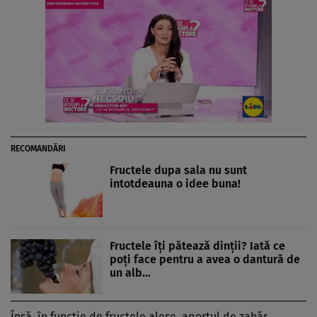
RECOMANDĂRI
Fructele dupa sala nu sunt
intotdeauna o idee buna!
Fructele îţi pătează dinţii? Iată ce
poţi face pentru a avea o dantură de
un alb…
Însă, în funcţie de fructele alese, aportul de zahăr