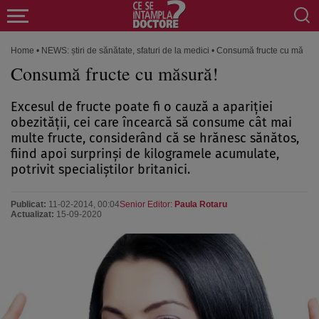
Home
•
NEWS: știri de sănătate, sfaturi de la medici
•
Consumă fructe cu măsură
Consumă fructe cu măsură!
Excesul de fructe poate fi o cauză a apariţiei
obezităţii, cei care încearcă să consume cât mai
multe fructe, considerând că se hrănesc sănătos,
fiind apoi surprinşi de kilogramele acumulate,
potrivit specialiştilor britanici.
Publicat:
11-02-2014, 00:04
Senior Editor:
Paula Rotaru
Actualizat:
15-09-2020