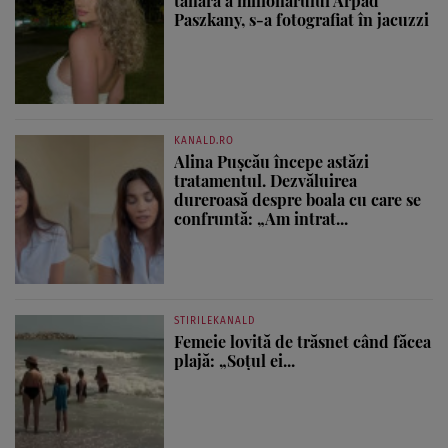
tânără a milionarului Arpad
Paszkany, s-a fotografiat în jacuzzi
KANALD.RO
Alina Pușcău începe astăzi
tratamentul. Dezvăluirea
dureroasă despre boala cu care se
confruntă: „Am intrat...
STIRILEKANALD
Femeie lovită de trăsnet când făcea
plajă: „Soțul ei...