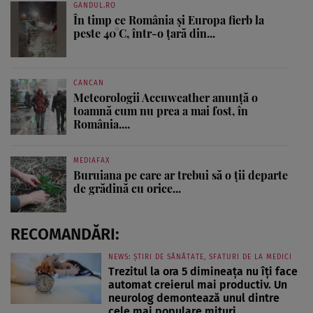
GANDUL.RO
În timp ce România și Europa fierb la
peste 40°C, într-o țară din...
CANCAN
Meteorologii Accuweather anunță o
toamnă cum nu prea a mai fost, în
România....
MEDIAFAX
Buruiana pe care ar trebui să o ții departe
de grădină cu orice...
RECOMANDĂRI:
NEWS: ȘTIRI DE SĂNĂTATE, SFATURI DE LA MEDICI
Trezitul la ora 5 dimineața nu îți face
automat creierul mai productiv. Un
neurolog demontează unul dintre
cele mai populare mituri