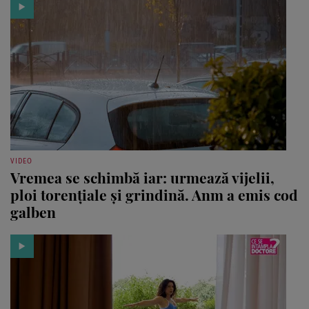
VIDEO
Vremea se schimbă iar: urmează vijelii,
ploi torențiale și grindină. Anm a emis cod
galben