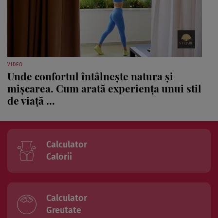
VIDEO
Unde confortul întâlnește natura și
mișcarea. Cum arată experiența unui stil
de viață ...
Calculator
Calorii
Calculator
Greutate