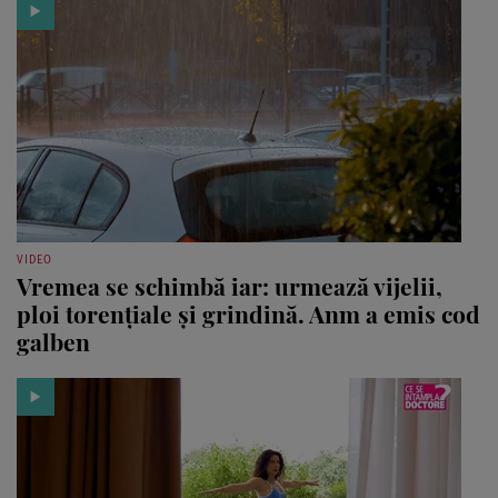
VIDEO
Vremea se schimbă iar: urmează vijelii,
ploi torențiale și grindină. Anm a emis cod
galben