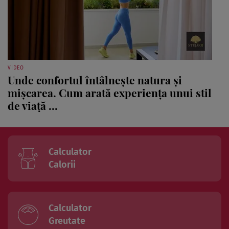
VIDEO
Unde confortul întâlnește natura și
mișcarea. Cum arată experiența unui stil
de viață ...
Calculator
Calorii
Calculator
Greutate